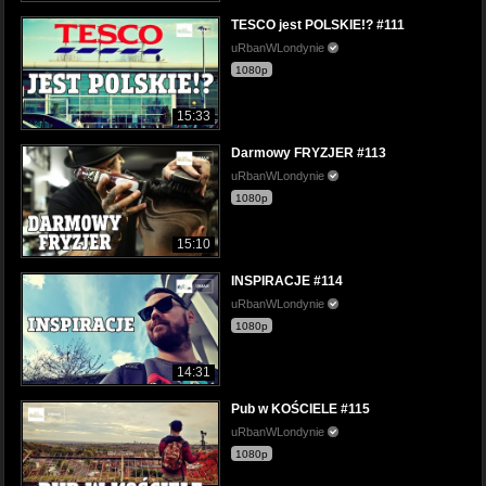
TESCO jest POLSKIE!? #111
uRbanWLondynie
1080p
15:33
Darmowy FRYZJER #113
uRbanWLondynie
1080p
15:10
INSPIRACJE #114
uRbanWLondynie
1080p
14:31
Pub w KOŚCIELE #115
uRbanWLondynie
1080p