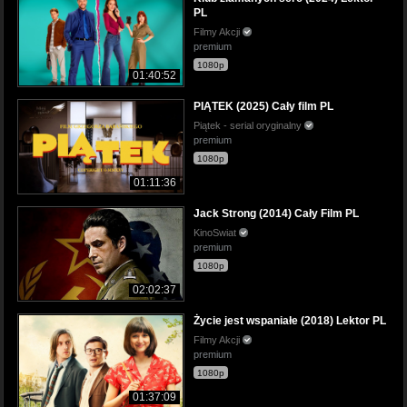
PL
Filmy Akcji
premium
1080p
01:40:52
PIĄTEK (2025) Cały film PL
Piątek - serial oryginalny
premium
1080p
01:11:36
Jack Strong (2014) Cały Film PL
KinoSwiat
premium
1080p
02:02:37
Życie jest wspaniałe (2018) Lektor PL
Filmy Akcji
premium
1080p
01:37:09