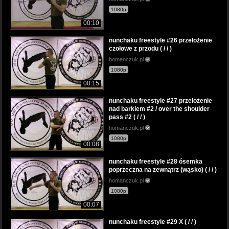
1080p
00:10
nunchaku freestyle #26 przełożenie
czołowe z przodu ( / / )
homanczuk.pl
1080p
00:15
nunchaku freestyle #27 przełożenie
nad barkiem #2 / over the shoulder
pass #2 ( / / )
homanczuk.pl
1080p
00:08
nunchaku freestyle #28 ósemka
poprzeczna na zewnątrz (wąsko) ( / / )
homanczuk.pl
1080p
00:07
nunchaku freestyle #29 X ( / / )