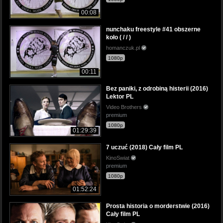
00:08
nunchaku freestyle #41 obszerne
koło ( / / )
homanczuk.pl
1080p
00:11
Bez paniki, z odrobiną histerii (2016)
Lektor PL
Video Brothers
premium
1080p
01:29:39
7 uczuć (2018) Cały film PL
KinoSwiat
premium
1080p
01:52:24
Prosta historia o morderstwie (2016)
Cały film PL