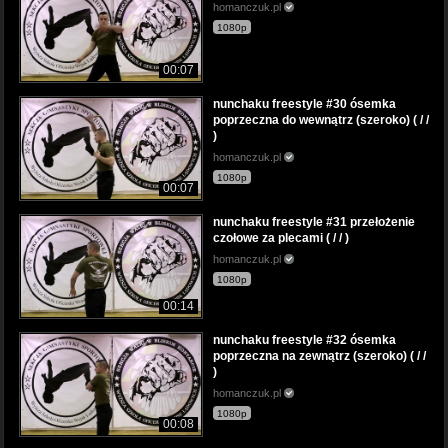
homanczuk.pl
1080p
00:07
nunchaku freestyle #30 ósemka
poprzeczna do wewnątrz (szeroko) ( / /
)
homanczuk.pl
1080p
00:07
nunchaku freestyle #31 przełożenie
czołowe za plecami ( / / )
homanczuk.pl
1080p
00:14
nunchaku freestyle #32 ósemka
poprzeczna na zewnątrz (szeroko) ( / /
)
homanczuk.pl
1080p
00:08