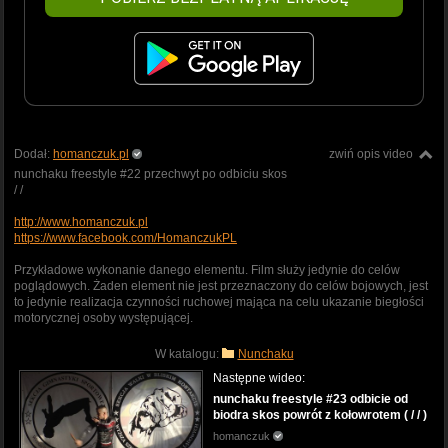
Dodał:
homanczuk.pl
zwiń opis video
nunchaku freestyle #22 przechwyt po odbiciu skos
/ /
http://www.homanczuk.pl
https://www.facebook.com/HomanczukPL
Przykładowe wykonanie danego elementu. Film służy jedynie do celów
poglądowych. Żaden element nie jest przeznaczony do celów bojowych, jest
to jedynie realizacja czynności ruchowej mająca na celu ukazanie biegłości
motorycznej osoby występującej.
W katalogu:
Nunchaku
Następne wideo:
nunchaku freestyle #23 odbicie od
biodra skos powrót z kołowrotem ( / / )
homanczuk