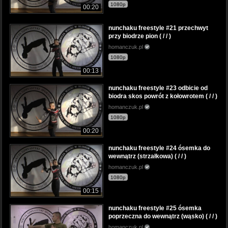
1080p
00:20
nunchaku freestyle #21 przechwyt
przy biodrze pion ( / / )
homanczuk.pl
1080p
00:13
nunchaku freestyle #23 odbicie od
biodra skos powrót z kołowrotem ( / / )
homanczuk.pl
1080p
00:20
nunchaku freestyle #24 ósemka do
wewnątrz (strzałkowa) ( / / )
homanczuk.pl
1080p
00:15
nunchaku freestyle #25 ósemka
poprzeczna do wewnątrz (wąsko) ( / / )
homanczuk.pl