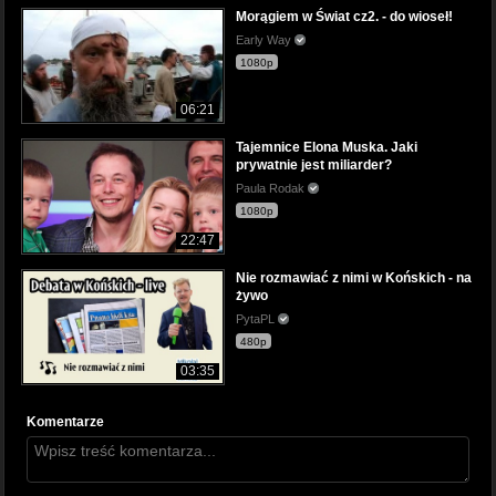
Morągiem w Świat cz2. - do wioseł!
Early Way
1080p
06:21
Tajemnice Elona Muska. Jaki
prywatnie jest miliarder?
Paula Rodak
1080p
22:47
Nie rozmawiać z nimi w Końskich - na
żywo
PytaPL
480p
03:35
Komentarze