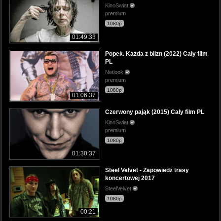
KinoSwiat
premium
1080p
01:49:33
Popek. Każda z blizn (2022) Cały film
PL
Netlook
premium
1080p
01:06:37
Czerwony pająk (2015) Cały film PL
KinoSwiat
premium
1080p
01:30:37
Steel Velvet - Zapowiedz trasy
koncertowej 2017
SteelVelvet
1080p
00:21