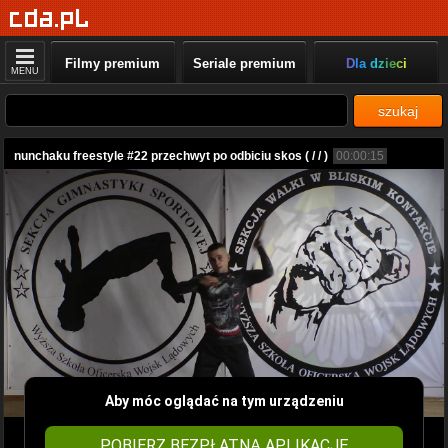
Filmy premium
Seriale premium
Dla dzieci
MENU
szukaj
nunchaku freestyle #22 przechwyt po odbiciu skos ( / / )
00:00:15
Aby móc oglądać na tym urządzeniu
POBIERZ BEZPŁATNĄ APLIKACJĘ