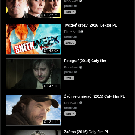
KinoSwiat
premium
1080p
01:25:29
Tydzień grozy (2016) Lektor PL
Filmy Akcji
premium
1080p
01:48:03
Fotograf (2014) Cały film
KinoSwiat
premium
720p
01:47:16
Żyć nie umierać (2015) Cały film PL
KinoSwiat
premium
1080p
01:21:14
Zaćma (2016) Cały film PL