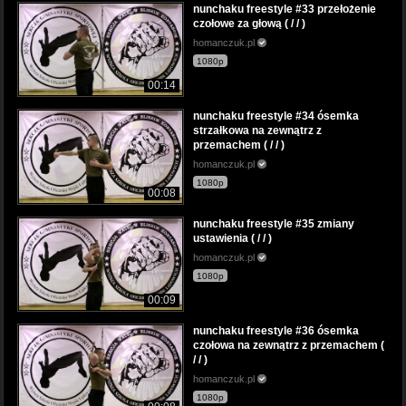
nunchaku freestyle #33 przełożenie
czołowe za głową ( / / )
homanczuk.pl
1080p
00:14
nunchaku freestyle #34 ósemka
strzałkowa na zewnątrz z
przemachem ( / / )
homanczuk.pl
1080p
00:08
nunchaku freestyle #35 zmiany
ustawienia ( / / )
homanczuk.pl
1080p
00:09
nunchaku freestyle #36 ósemka
czołowa na zewnątrz z przemachem (
/ / )
homanczuk.pl
1080p