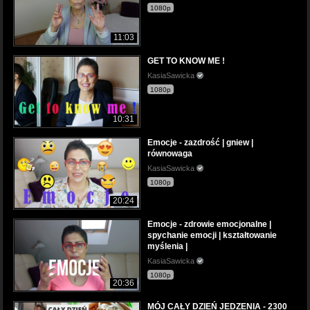
1080p
11:03
GET TO KNOW ME !
KasiaSawicka
1080p
10:31
Emocje - zazdrość | gniew |
równowaga
KasiaSawicka
1080p
20:24
Emocje - zdrowie emocjonalne |
spychanie emocji | kształtowanie
myślenia |
KasiaSawicka
1080p
20:36
MÓJ CAŁY DZIEŃ JEDZENIA - 2300