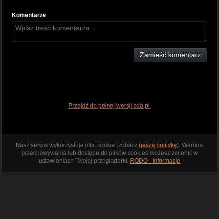
Komentarze
Zamieść komentarz
Przejdź do pełnej wersji cda.pl
Nasz serwis wykorzystuje pliki cookie (zobacz
naszą politykę
). Warunki
przechowywania lub dostępu do plików cookies możesz zmienić w
ustawieniach Twojej przeglądarki.
RODO - Informacje