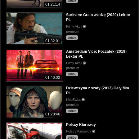
1080p
01:21:14
Surinam: Gra o władzę (2020) Lektor
PL
Filmy Akcji
premium
1080p
01:32:01
Amsterdam Vice: Początek (2019)
Lektor PL
Filmy Akcji
premium
1080p
01:46:02
Dziewczyna z szafy (2012) Cały film
PL
KinoSwiat
premium
1080p
01:28:46
Polscy Kierowcy
Polscy Kierowcy
1080p