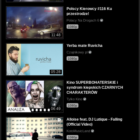
Polscy Kierowcy #116 Ku
przestrodze!
Polacy Na Drogach 6
1080p
11:48
Yerba mate Ruvicha
Czajnikowy pl
1080p
05:28
Kino SUPERBOHATERSKIE i
syndrom kiepskich CZARNYCH
CHARAKTERÓW
Tylko Kino
1080p
06:49
Alloise feat. DJ Lutique - Falling
(Official Video)
KotoMusicLand
1080p