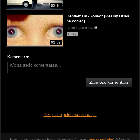
03:46
Gentleman! - Zobacz [Idealny Dzień
na koniec]
GentlemanOfficial
1080p
03:59
Komentarze
Zamieść komentarz
Przejdź do pełnej wersji cda.pl
Nasz serwis wykorzystuje pliki cookie (zobacz
naszą politykę
). Warunki