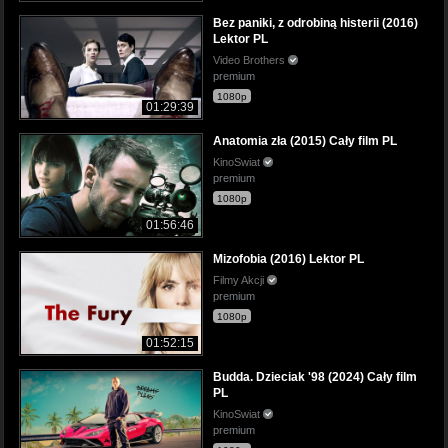
Bez paniki, z odrobiną histerii (2016)
Lektor PL
Video Brothers
premium
1080p
01:29:39
Anatomia zła (2015) Cały film PL
KinoSwiat
premium
1080p
01:56:46
Mizofobia (2016) Lektor PL
Filmy Akcji
premium
1080p
01:52:15
Budda. Dzieciak '98 (2024) Cały film
PL
KinoSwiat
premium