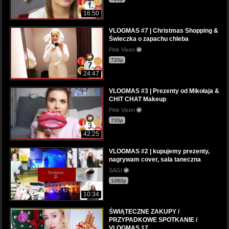
16:50
VLOGMAS #7 | Christmas Shopping &
Świeczka o zapachu chleba
Pink Vixen
720p
24:47
VLOGMAS #3 | Prezenty od Mikołaja &
CHIT CHAT Makeup
Pink Vixen
720p
42:25
VLOGMAS #2 | kupujemy prezenty,
nagrywam cover, sala taneczna
SAGI
1080p
10:34
ŚWIĄTECZNE ZAKUPY /
PRZYPADKOWE SPOTKANIE /
VLOGMAS 17