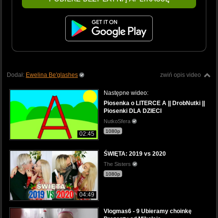
Dodał:
Ewelina Be'glashes
zwiń opis video
Następne wideo:
Piosenka o LITERCE A || DrobNutki ||
Piosenki DLA DZIECI
NutkoSfera
1080p
02:45
ŚWIĘTA: 2019 vs 2020
The Sisters
1080p
04:49
Vlogmas6 - 9 Ubieramy choinkę