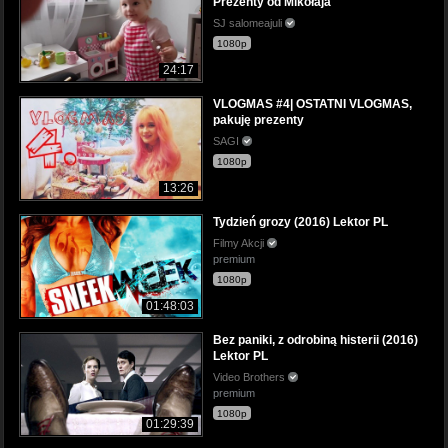
Prezenty od Mikołaja
SJ salomeajuli
1080p
24:17
VLOGMAS #4| OSTATNI VLOGMAS,
pakuję prezenty
SAGI
1080p
13:26
Tydzień grozy (2016) Lektor PL
Filmy Akcji
premium
1080p
01:48:03
Bez paniki, z odrobiną histerii (2016)
Lektor PL
Video Brothers
premium
1080p
01:29:39