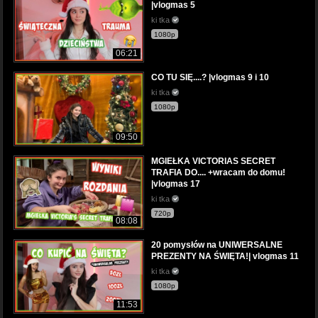
|vlogmas 5
ki tka
1080p
06:21
CO TU SIĘ....? |vlogmas 9 i 10
ki tka
1080p
09:50
MGIEŁKA VICTORIAS SECRET
TRAFIA DO.... +wracam do domu!
|vlogmas 17
ki tka
720p
08:08
20 pomysłów na UNIWERSALNE
PREZENTY NA ŚWIĘTA!| vlogmas 11
ki tka
1080p
11:53