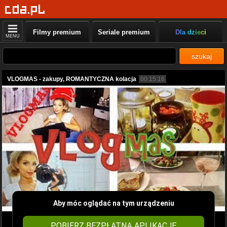
Filmy premium
Seriale premium
Dla dzieci
MENU
szukaj
VLOGMAS - zakupy, ROMANTYCZNA kolacja
00:15:16
Aby móc oglądać na tym urządzeniu
POBIERZ BEZPŁATNĄ APLIKACJĘ