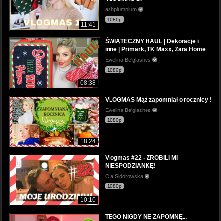
ashplumplum
1080p
11:41
ŚWIĄTECZNY HAUL | Dekoracje i
inne | Primark, TK Maxx, Zara Home
Ewelina Be'glashes
1080p
08:38
VLOGMAS Mąż zapomniał o rocznicy !
Ewelina Be'glashes
1080p
18:24
Vlogmas #22 - ZROBILI MI
NIESPODZIANKĘ!
Ola Sidorowska
1080p
10:10
TEGO NIGDY NE ZAPOMNĘ...