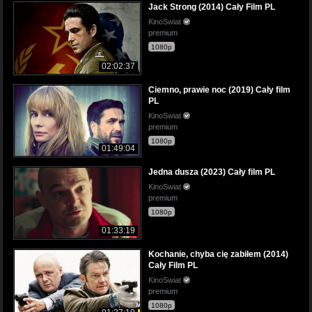
Jack Strong (2014) Cały Film PL
KinoSwiat
premium
1080p
02:02:37
Ciemno, prawie noc (2019) Cały film
PL
KinoSwiat
premium
1080p
01:49:04
Jedna dusza (2023) Cały film PL
KinoSwiat
premium
1080p
01:33:19
Kochanie, chyba cię zabiłem (2014)
Cały Film PL
KinoSwiat
premium
1080p