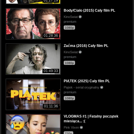
01:27:19
Body/Ciało (2015) Cały film PL
KinoSwiat
premium
1080p
01:28:36
Zaćma (2016) Cały film PL
KinoSwiat
premium
1080p
01:49:33
PIĄTEK (2025) Cały film PL
Piątek - serial oryginalny
premium
1080p
01:11:36
VLOGMAS #1 | Fatalny początek
miesiąca... :(
Pink Vixen
720p