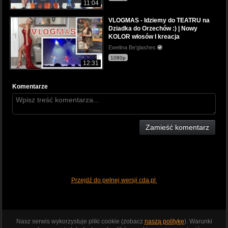
11:04
VLOGMAS - Idziemy do TEATRU na
Dziadka do Orzechów :) | Nowy
KOLOR włosów I kreacja
Ewelina Be'glashes
1080p
12:31
Komentarze
Zamieść komentarz
Przejdź do pełnej wersji cda.pl
Nasz serwis wykorzystuje pliki cookie (zobacz
naszą politykę
). Warunki