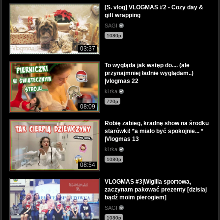
[S. vlog] VLOGMAS #2 - Cozy day &
gift wrapping
SAGI
1080p
03:37
To wygląda jak wstęp do.... (ale
przynajmniej ładnie wyglądam..)
|vlogmas 22
ki tka
720p
08:09
Robię zabieg, kradnę show na środku
starówki! *a miało być spokojnie... *
|Vlogmas 13
ki tka
1080p
08:54
VLOGMAS #3|Wigilia sportowa,
zaczynam pakować prezenty [dzisiaj
bądź moim pierogiem]
SAGI
1080p