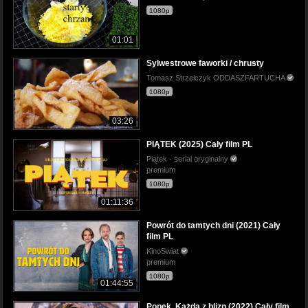
1080p
01:01
Sylwestrowe faworki / chrusty
Tomasz Strzelczyk ODDASZFARTUCHA
1080p
03:26
PIĄTEK (2025) Cały film PL
Piątek - serial oryginalny
premium
1080p
01:11:36
Powrót do tamtych dni (2021) Cały
film PL
KinoSwiat
premium
1080p
01:44:55
Popek. Każda z blizn (2022) Cały film