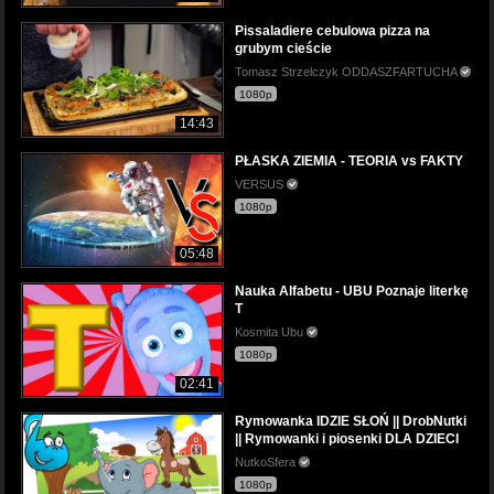
Pissaladiere cebulowa pizza na
grubym cieście
Tomasz Strzelczyk ODDASZFARTUCHA
1080p
14:43
PŁASKA ZIEMIA - TEORIA vs FAKTY
VERSUS
1080p
05:48
Nauka Alfabetu - UBU Poznaje literkę
T
Kosmita Ubu
1080p
02:41
Rymowanka IDZIE SŁOŃ || DrobNutki
|| Rymowanki i piosenki DLA DZIECI
NutkoSfera
1080p