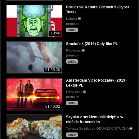
Porucznik Kabura Odcinek 9 (Cyber
Tusk)
Kabura
premium
1080p
10:40
Smoleńsk (2016) Cały film PL
KinoSwiat
premium
1080p
01:55:20
Amsterdam Vice: Początek (2019)
Lektor PL
Filmy Akcji
premium
1080p
01:46:02
Szynka z serkiem philadelphia w
cieście francuskim
Tomasz Strzelczyk ODDASZFARTUCHA
1080p