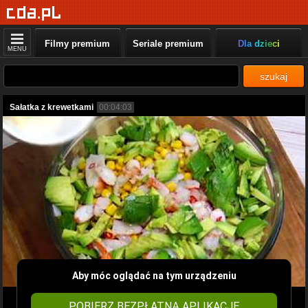
Filmy premium
Seriale premium
Dla dzieci
MENU
szukaj
Sałatka z krewetkami
00:04:03
Aby móc oglądać na tym urządzeniu
POBIERZ BEZPŁATNĄ APLIKACJĘ