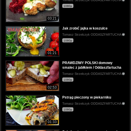
1080p
03:21
Jak zrobić jajka w koszulce
Tomasz Strzelczyk ODDASZFARTUCHA
1080p
01:21
PRAWDZIWY POLSKI domowy
smalec z jabłkiem / Oddaszfartucha
Tomasz Strzelczyk ODDASZFARTUCHA
1080p
02:53
Pstrąg pieczony w piekarniku
Tomasz Strzelczyk ODDASZFARTUCHA
1080p
01:33