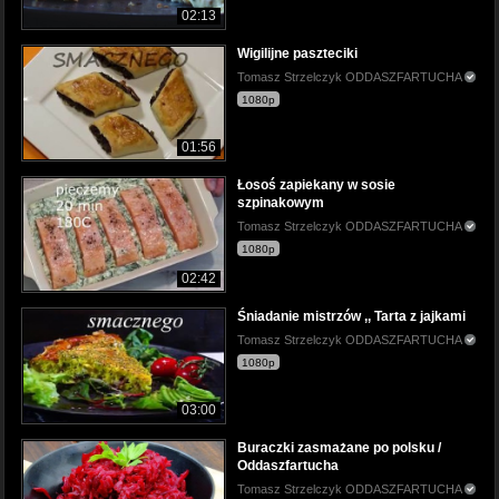
02:13
Wigilijne paszteciki
Tomasz Strzelczyk ODDASZFARTUCHA
1080p
01:56
Łosoś zapiekany w sosie
szpinakowym
Tomasz Strzelczyk ODDASZFARTUCHA
1080p
02:42
Śniadanie mistrzów ,, Tarta z jajkami
Tomasz Strzelczyk ODDASZFARTUCHA
1080p
03:00
Buraczki zasmażane po polsku /
Oddaszfartucha
Tomasz Strzelczyk ODDASZFARTUCHA