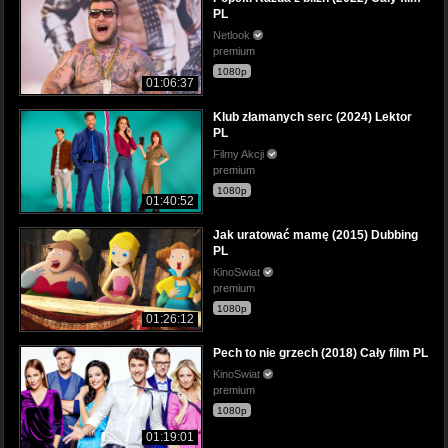
PL
Netlook
premium
1080p
01:06:37
Klub złamanych serc (2024) Lektor
PL
Filmy Akcji
premium
1080p
01:40:52
Jak uratować mamę (2015) Dubbing
PL
KinoSwiat
premium
1080p
01:26:12
Pech to nie grzech (2018) Cały film PL
KinoSwiat
premium
1080p
01:19:01