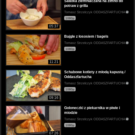
Sałatka ziemniaczana na zimno do
potraw z grilla
Tomasz Strzelczyk ODDASZFARTUCHA
1080p
05:37
Bajgle z łososiem / bagels
Tomasz Strzelczyk ODDASZFARTUCHA
1080p
11:21
Schabowe kotlety z młodą kapustą /
Oddaszfartucha
Tomasz Strzelczyk ODDASZFARTUCHA
1080p
09:16
Goloneczki z piekarnika w piwie i
miodzie
Tomasz Strzelczyk ODDASZFARTUCHA
1080p
07:26