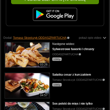
Dodał:
Tomasz Strzelczyk ODDASZFARTUCHA
pokaż opis video
Następne wideo:
Sylwestrowe faworki / chrusty
ODDASZFARTUCHA
1080p
03:26
Sałatka cesar z kurczakiem
Tomasz Strzelczyk ODDASZFARTUCHA
1080p
04:57
Sos polski do mięs i nie tylko
Tomasz Strzelczyk ODDASZFARTUCHA