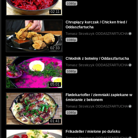
1080p
02:11
Chrupiący kurczak / Chicken fried /
Oddaszfartucha
Tomasz Strzelczyk ODDASZFARTUCHA
1080p
02:33
Chłodnik z botwiny / Oddaszfartucha
Tomasz Strzelczyk ODDASZFARTUCHA
1080p
05:01
Flødekartofler / ziemniaki zapiekane w
śmietanie z bekonem
Tomasz Strzelczyk ODDASZFARTUCHA
1080p
01:41
Frikadeller / mielone po duńsku
Tomasz Strzelczyk ODDASZFARTUCHA