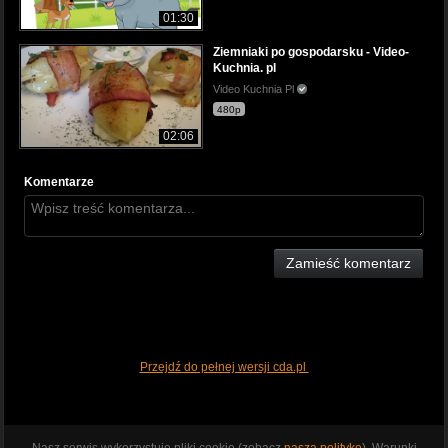
01:30
Ziemniaki po gospodarsku - Video-
Kuchnia. pl
Video Kuchnia Pl
480p
02:06
Komentarze
Zamieść komentarz
Przejdź do pełnej wersji cda.pl
Nasz serwis wykorzystuje pliki cookie (zobacz
naszą politykę
). Warunki