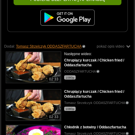
Dodał:
Tomasz Strzelczyk ODDASZFARTUCHA
pokaż opis video
Następne wideo:
Chrupiący kurczak / Chicken fried /
Oddaszfartucha
ODDASZFARTUCHA
1080p
02:33
Chrupiący kurczak / Chicken fried /
Oddaszfartucha
Tomasz Strzelczyk ODDASZFARTUCHA
1080p
02:33
Chłodnik z botwiny / Oddaszfartucha
Tomasz Strzelczyk ODDASZFARTUCHA