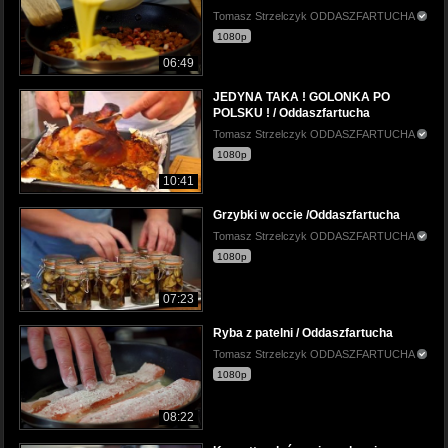
Tomasz Strzelczyk ODDASZFARTUCHA
1080p
06:49
JEDYNA TAKA ! GOLONKA PO
POLSKU ! / Oddaszfartucha
Tomasz Strzelczyk ODDASZFARTUCHA
1080p
10:41
Grzybki w occie /Oddaszfartucha
Tomasz Strzelczyk ODDASZFARTUCHA
1080p
07:23
Ryba z patelni / Oddaszfartucha
Tomasz Strzelczyk ODDASZFARTUCHA
1080p
08:22