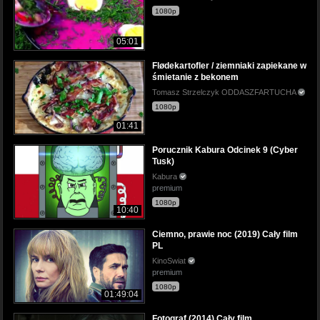
1080p
05:01
Flødekartofler / ziemniaki zapiekane w
śmietanie z bekonem
Tomasz Strzelczyk ODDASZFARTUCHA
1080p
01:41
Porucznik Kabura Odcinek 9 (Cyber
Tusk)
Kabura
premium
1080p
10:40
Ciemno, prawie noc (2019) Cały film
PL
KinoSwiat
premium
1080p
01:49:04
Fotograf (2014) Cały film