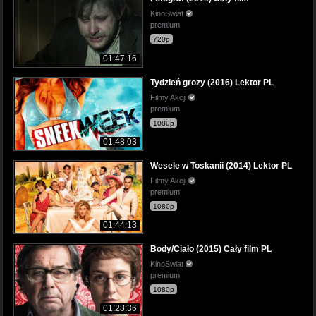
KinoSwiat
premium
720p
01:47:16
Tydzień grozy (2016) Lektor PL
Filmy Akcji
premium
1080p
01:48:03
Wesele w Toskanii (2014) Lektor PL
Filmy Akcji
premium
1080p
01:44:13
Body/Ciało (2015) Cały film PL
KinoSwiat
premium
1080p
01:28:36