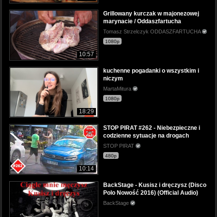
Grillowany kurczak w majonezowej
marynacie / Oddaszfartucha
Tomasz Strzelczyk ODDASZFARTUCHA
1080p
10:57
kuchenne pogadanki o wszystkim i
niczym
MartaMitura
1080p
18:29
STOP PIRAT #262 - Niebezpieczne i
codzienne sytuacje na drogach
STOP PIRAT
480p
10:14
BackStage - Kusisz i dręczysz (Disco
Polo Nowość 2016) (Official Audio)
BackStage