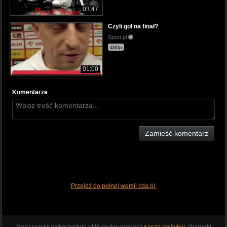
03:47
Czyli gol na finał?
Sport.pl
480p
01:00
Komentarze
Zamieść komentarz
Przejdź do pełnej wersji cda.pl
Nasz serwis wykorzystuje pliki cookie (zobacz
naszą politykę
). Warunki