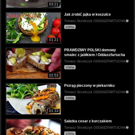
03:21
Jak zrobić jajka w koszulce
Tomasz Strzelczyk ODDASZFARTUCHA
1080p
01:21
PRAWDZIWY POLSKI domowy
smalec z jabłkiem / Oddaszfartucha
Tomasz Strzelczyk ODDASZFARTUCHA
1080p
02:53
Pstrąg pieczony w piekarniku
Tomasz Strzelczyk ODDASZFARTUCHA
1080p
01:33
Sałatka cesar z kurczakiem
Tomasz Strzelczyk ODDASZFARTUCHA
1080p