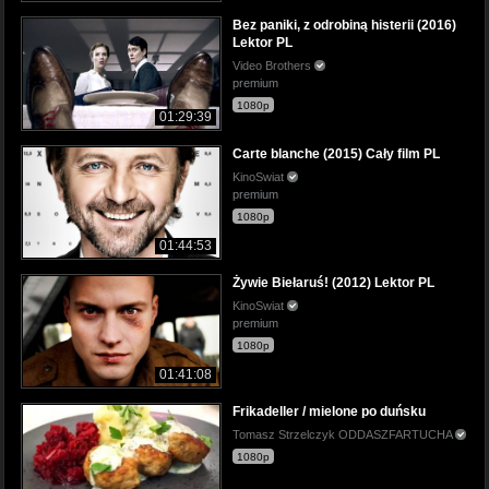
Bez paniki, z odrobiną histerii (2016)
Lektor PL
Video Brothers
premium
1080p
01:29:39
Carte blanche (2015) Cały film PL
KinoSwiat
premium
1080p
01:44:53
Żywie Biełaruś! (2012) Lektor PL
KinoSwiat
premium
1080p
01:41:08
Frikadeller / mielone po duńsku
Tomasz Strzelczyk ODDASZFARTUCHA
1080p