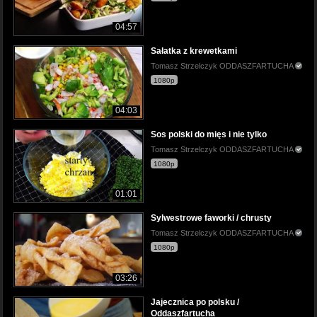
04:57
Sałatka z krewetkami
Tomasz Strzelczyk ODDASZFARTUCHA
1080p
04:03
Sos polski do mięs i nie tylko
Tomasz Strzelczyk ODDASZFARTUCHA
1080p
01:01
Sylwestrowe faworki / chrusty
Tomasz Strzelczyk ODDASZFARTUCHA
1080p
03:26
Jajecznica po polsku /
Oddaszfartucha