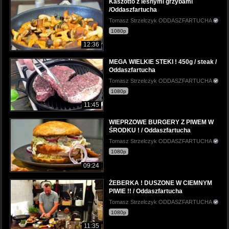
Kaszotto z leśnymi grzybami
/Oddaszfartucha
Tomasz Strzelczyk ODDASZFARTUCHA
1080p
12:36
MEGA WIELKIE STEKI ! 450g / steak /
Oddaszfartucha
Tomasz Strzelczyk ODDASZFARTUCHA
1080p
11:45
WIEPRZOWE BURGERY Z PIWEM W
ŚRODKU ! / Oddaszfartucha
Tomasz Strzelczyk ODDASZFARTUCHA
1080p
09:24
ŻEBERKA ! DUSZONE W CIEMNYM
PIWIE !! / Oddaszfartucha
Tomasz Strzelczyk ODDASZFARTUCHA
1080p
11:35