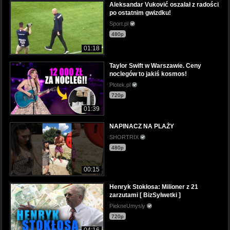
Aleksandar Vuković oszalał z radości
po ostatnim gwizdku!
Sport.pl
480p
01:18
Taylor Swift w Warszawie. Ceny
noclegów to jakiś kosmos!
Plotek.pl
720p
01:39
NAPINACZ NA PLAŻY
SHORTRIX
480p
00:15
Henryk Stokłosa: Milioner z 21
zarzutami [ BizSylwetki ]
PiekneUmysly
720p
04:16