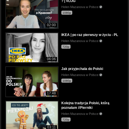
? | VLOG
Helen Mazanova w Polsce
1080p
02:00
IKEA | po raz pierwszy w życiu - PL
Helen Mazanova w Polsce
720p
06:06
Jak przyjechała do Polski
Helen Mazanova w Polsce
1080p
17:48
Kolejna tradycja Polski, którą
poznałam #Pierniki
Helen Mazanova w Polsce
720p
03:11