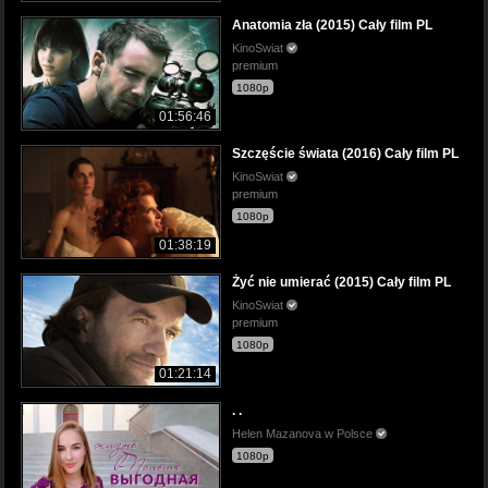
Anatomia zła (2015) Cały film PL
KinoSwiat
premium
1080p
01:56:46
Szczęście świata (2016) Cały film PL
KinoSwiat
premium
1080p
01:38:19
Żyć nie umierać (2015) Cały film PL
KinoSwiat
premium
1080p
01:21:14
. .
Helen Mazanova w Polsce
1080p