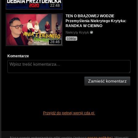
22:48
TEN O BRĄZOWEJ WODZIE
Przemyślenia Niekrytego Krytyka:
RANDKA W CIEMNO
Niekryty Krytyk
1080p
28:46
Komentarze
Zamieść komentarz
Przejdź do pełnej wersji cda.pl
Nasz serwis wykorzystuje pliki cookie (zobacz
naszą politykę
). Warunki