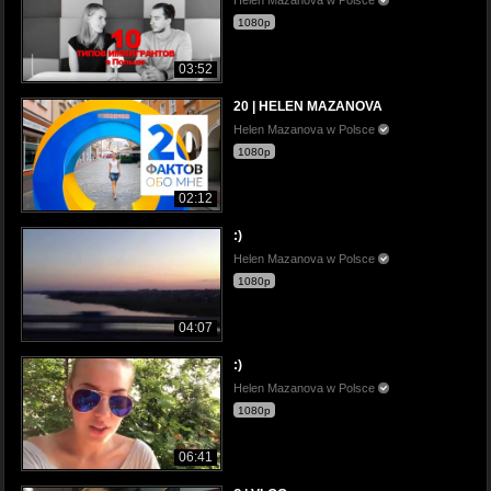
1080p
03:52
20 | HELEN MAZANOVA
Helen Mazanova w Polsce
1080p
02:12
:)
Helen Mazanova w Polsce
1080p
04:07
:)
Helen Mazanova w Polsce
1080p
06:41