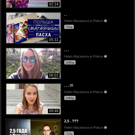
02:14
. .
Helen Mazanova w Polsce
720p
05:31
. . .
Helen Mazanova w Polsce
1080p
06:01
. . . !!!
Helen Mazanova w Polsce
1080p
09:48
2,5 . ???
Helen Mazanova w Polsce
720p