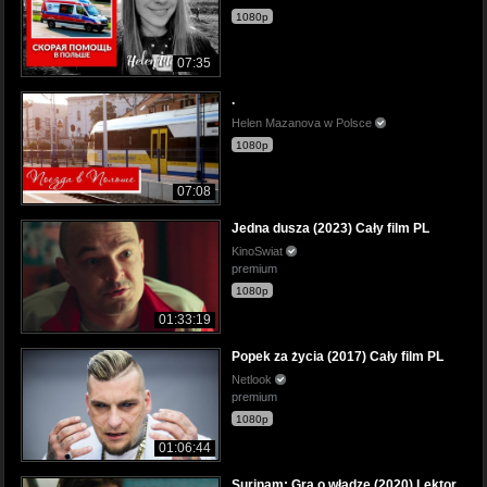
1080p
07:35
.
Helen Mazanova w Polsce
1080p
07:08
Jedna dusza (2023) Cały film PL
KinoSwiat
premium
1080p
01:33:19
Popek za życia (2017) Cały film PL
Netlook
premium
1080p
01:06:44
Surinam: Gra o władzę (2020) Lektor