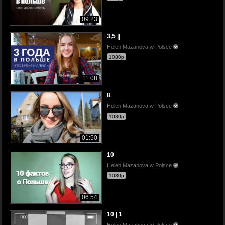
09:23
3,5 ||
Helen Mazanova w Polsce
1080p
11:08
8
Helen Mazanova w Polsce
1080p
01:50
10
Helen Mazanova w Polsce
1080p
06:54
10 | 1
Helen Mazanova w Polsce