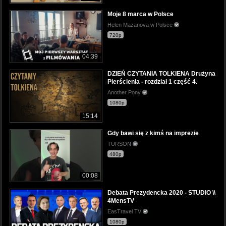
Moje 8 marca w Polsce
Helen Mazanova w Polsce
720p
04:39
DZIEŃ CZYTANIA TOLKIENA Drużyna
Pierścienia - rozdział 1 część 4.
Another Pony
1080p
15:14
Gdy bawi się z kimś na imprezie
TURSON
480p
00:08
Debata Prezydencka 2020 - STUDIO \\
4MensTV
EasTravel TV
1080p