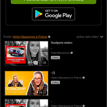
Dodał:
Helen Mazanova w Polsce
pokaż opis video
Następne wideo:
.
HelenMazanova
1080p
07:35
- | |
Helen Mazanova w Polsce
1080p
09:37
.
Helen Mazanova w Polsce