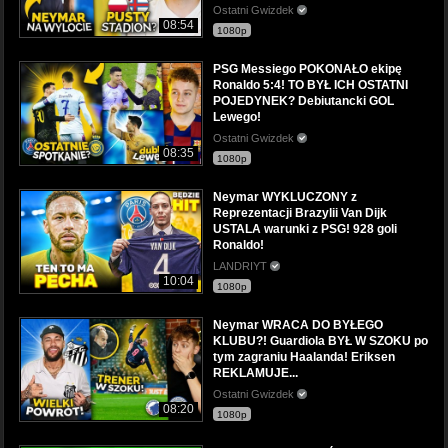
Ostatni Gwizdek
08:54
1080p
PSG Messiego POKONAŁO ekipę
Ronaldo 5:4! TO BYŁ ICH OSTATNI
POJEDYNEK? Debiutancki GOL
Lewego!
Ostatni Gwizdek
08:35
1080p
Neymar WYKLUCZONY z
Reprezentacji Brazylii Van Dijk
USTALA warunki z PSG! 928 goli
Ronaldo!
LANDRIYT
10:04
1080p
Neymar WRACA DO BYŁEGO
KLUBU?! Guardiola BYŁ W SZOKU po
tym zagraniu Haalanda! Eriksen
REKLAMUJE...
Ostatni Gwizdek
08:20
1080p