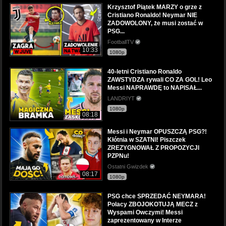
Krzysztof Piątek MARZY o grze z
Cristiano Ronaldo! Neymar NIE
ZADOWOLONY, że musi zostać w
PSG...
FootballTV
10:33
1080p
40-letni Cristiano Ronaldo
ZAWSTYDZA rywali CO ZA GOL! Leo
Messi NAPRAWDĘ to NAPISAŁ...
LANDRIYT
1080p
08:18
Messi i Neymar OPUSZCZĄ PSG?!
Kłótnia w SZATNI! Piszczek
ZREZYGNOWAŁ Z PROPOZYCJI
PZPNu!
Ostatni Gwizdek
08:17
1080p
PSG chce SPRZEDAĆ NEYMARA!
Polacy ZBOJOKOTUJĄ MECZ z
Wyspami Owczymi! Messi
zaprezentowany w Interze