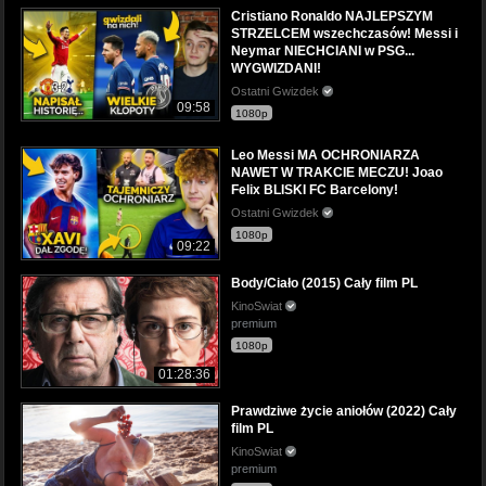
Cristiano Ronaldo NAJLEPSZYM
STRZELCEM wszechczasów! Messi i
Neymar NIECHCIANI w PSG...
WYGWIZDANI!
Ostatni Gwizdek
09:58
1080p
Leo Messi MA OCHRONIARZA
NAWET W TRAKCIE MECZU! Joao
Felix BLISKI FC Barcelony!
Ostatni Gwizdek
1080p
09:22
Body/Ciało (2015) Cały film PL
KinoSwiat
premium
1080p
01:28:36
Prawdziwe życie aniołów (2022) Cały
film PL
KinoSwiat
premium