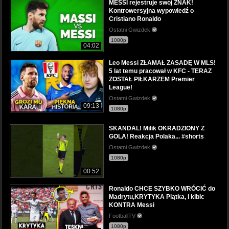
MESSI rejestruje swój ZNAK!
Kontrowersyjna wypowiedź o
Cristiano Ronaldo
Ostatni Gwizdek
1080p
04:02
Leo Messi ZŁAMAŁ ZASADĘ W MLS!
5 lat temu pracował w KFC - TERAZ
ZOSTAŁ PIŁKARZEM Premier
League!
Ostatni Gwizdek
09:13
1080p
SKANDAL! Milik OKRADZIONY Z
GOLA! Reakcja Polaka... #shorts
Ostatni Gwizdek
1080p
00:52
Ronaldo CHCE SZYBKO WRÓCIĆ do
Madrytu,KRYTYKA Piątka, i kibic
KONTRA Messi
FootballTV
1080p