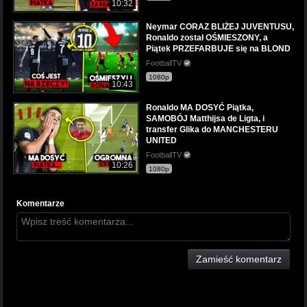
10:32
Neymar CORAZ BLIŻEJ JUVENTUSU,
Ronaldo został OŚMIESZONY, a
Piątek PRZEFARBUJE się na BLOND
FootballTV
1080p
10:43
Ronaldo MA DOSYĆ Piątka,
SAMOBÓJ Matthijsa de Ligta, i
transfer Glika do MANCHESTERU
UNITED
FootballTV
10:26
1080p
Komentarze
Zamieść komentarz