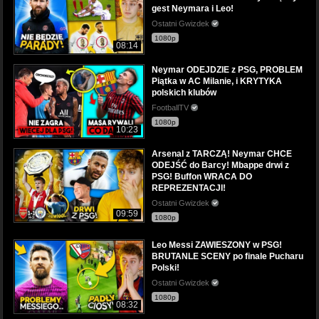
gest Neymara i Leo!
Ostatni Gwizdek
1080p
08:14
Neymar ODEJDZIE z PSG, PROBLEM
Piątka w AC Milanie, i KRYTYKA
polskich klubów
FootballTV
1080p
10:23
Arsenal z TARCZĄ! Neymar CHCE
ODEJŚĆ do Barcy! Mbappe drwi z
PSG! Buffon WRACA DO
REPREZENTACJI!
Ostatni Gwizdek
09:59
1080p
Leo Messi ZAWIESZONY w PSG!
BRUTANLE SCENY po finale Pucharu
Polski!
Ostatni Gwizdek
1080p
08:32