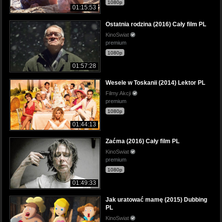
1080p
01:15:53
Ostatnia rodzina (2016) Cały film PL
KinoSwiat
premium
1080p
01:57:28
Wesele w Toskanii (2014) Lektor PL
Filmy Akcji
premium
1080p
01:44:13
Zaćma (2016) Cały film PL
KinoSwiat
premium
1080p
01:49:33
Jak uratować mamę (2015) Dubbing
PL
KinoSwiat