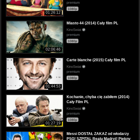
premium
1080p
01:26:12
Miasto 44 (2014) Cały film PL
KinoSwiat
premium
1080p
02:06:46
Carte blanche (2015) Cały film PL
KinoSwiat
premium
1080p
01:44:53
Kochanie, chyba cię zabiłem (2014)
Cały Film PL
KinoSwiat
premium
1080p
01:27:19
Messi DOSTAŁ ZAKAZ od włodarzy
PSG! SZPITAL Realu Madryt! Piękny