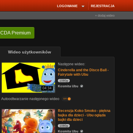
LOGOWANIE
REJESTRACJA
+ dodaj wideo
 CDA Premium
Wideo użytkowników
Następne wideo:
Cinderella and the Disco Ball -
Fairytale with Ubu
1080p
Kosmita Ubu
04:34
Autoodtwarzanie następnego wideo
on
Recenzja Koko Smoko - piękna
bajka dla dzieci - Ubu ogląda
bajki dla dzieci
1080p
Kosmita Ubu