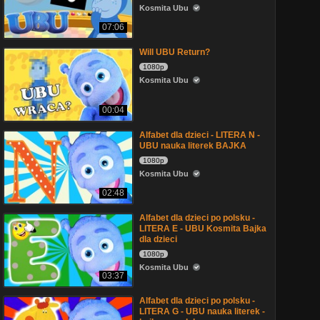
Kosmita Ubu
07:06
Will UBU Return?
1080p
Kosmita Ubu
00:04
Alfabet dla dzieci - LITERA N -
UBU nauka literek BAJKA
1080p
Kosmita Ubu
02:48
Alfabet dla dzieci po polsku -
LITERA E - UBU Kosmita Bajka
dla dzieci
1080p
Kosmita Ubu
03:37
Alfabet dla dzieci po polsku -
LITERA G - UBU nauka literek -