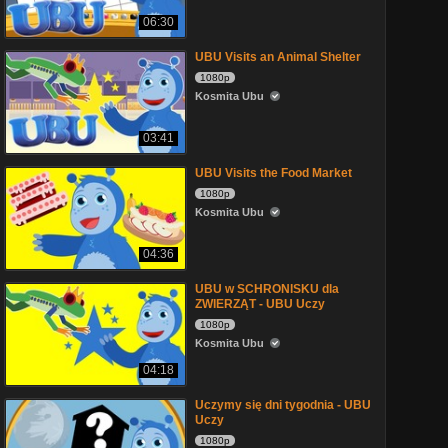
06:30
UBU Visits an Animal Shelter
1080p
Kosmita Ubu
03:41
UBU Visits the Food Market
1080p
Kosmita Ubu
04:36
UBU w SCHRONISKU dla
ZWIERZĄT - UBU Uczy
1080p
Kosmita Ubu
04:18
Uczymy się dni tygodnia - UBU
Uczy
1080p