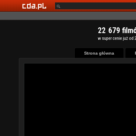
2
2
6
7
9
film
w super cenie już od 2
Strona główna