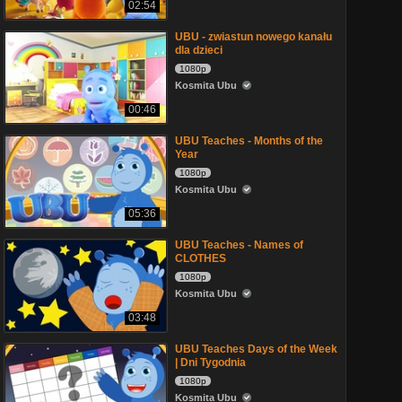
02:54
UBU - zwiastun nowego kanału
dla dzieci
1080p
Kosmita Ubu
00:46
UBU Teaches - Months of the
Year
1080p
Kosmita Ubu
05:36
UBU Teaches - Names of
CLOTHES
1080p
Kosmita Ubu
03:48
UBU Teaches Days of the Week
| Dni Tygodnia
1080p
Kosmita Ubu