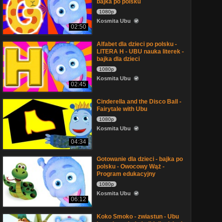
bajka po polsku
1080p
Kosmita Ubu
02:50
Alfabet dla dzieci po polsku -
LITERA H - UBU nauka literek -
bajka dla dzieci
1080p
Kosmita Ubu
02:45
Cinderella and the Disco Ball -
Fairytale with Ubu
1080p
Kosmita Ubu
04:34
Gotowanie dla dzieci - bajka po
polsku - Owocowy Wąż -
Program edukacyjny
1080p
Kosmita Ubu
06:12
Koko Smoko - zwiastun - Ubu