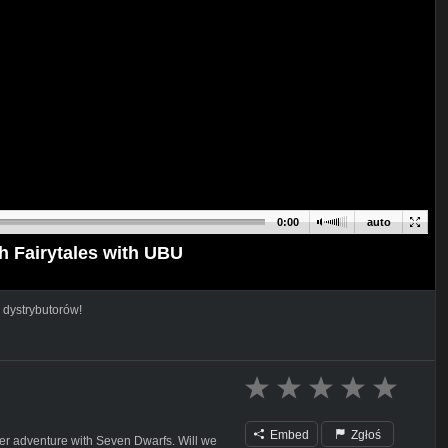
0:00
auto
h Fairytales with UBU
 dystrybutorów!
Embed
Zgłoś
her adventure with Seven Dwarfs. Will we