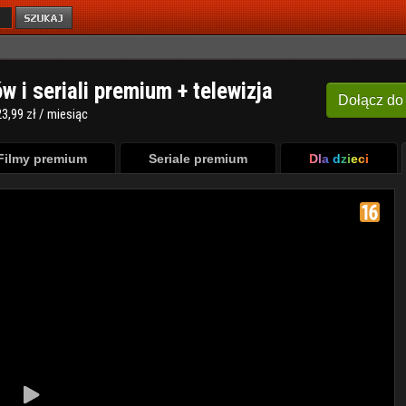
ów i seriali premium + telewizja
Dołącz
do
3,99 zł / miesiąc
Filmy premium
Seriale premium
Dla dzieci