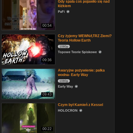
Gdy spała coś pojawiło się nad
łóżkiem
PaFi
00:54
Czy żyjemy WEWNĄTRZ Ziemi?
Teoria Hollow Earth
1080p
Topowe Teorie Spiskowe
09:36
Awaryjne pożywienie: pałka
wodna- Early Way
1080p
Early Way
09:43
Czym był Kamień z Kessel
HOLOCRON
00:22