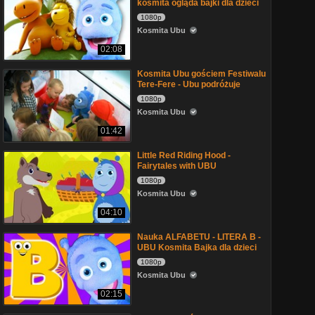
kosmita ogląda bajki dla dzieci
1080p
Kosmita Ubu
02:08
Kosmita Ubu gościem Festiwalu
Tere-Fere - Ubu podróżuje
1080p
Kosmita Ubu
01:42
Little Red Riding Hood -
Fairytales with UBU
1080p
Kosmita Ubu
04:10
Nauka ALFABETU - LITERA B -
UBU Kosmita Bajka dla dzieci
1080p
Kosmita Ubu
02:15