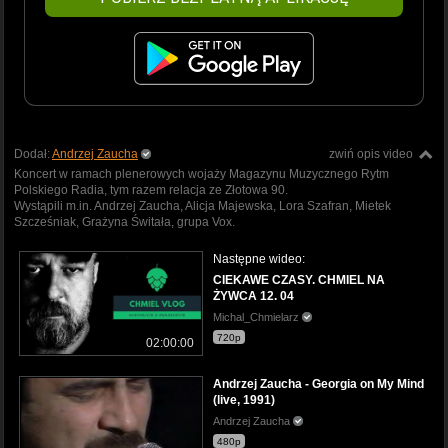
Dodał:
Andrzej Zaucha
zwiń opis video
Koncert w ramach plenerowych wojaży Magazynu Muzycznego Rytm
Polskiego Radia, tym razem relacja ze Złotowa 90.
Wystąpili m.in. Andrzej Zaucha, Alicja Majewska, Lora Szafran, Mietek
Szcześniak, Grażyna Świtała, grupa Vox.
Następne wideo:
CIEKAWE CZASY. CHMIEL NA
ŻYWCA 12. 04
Michal_Chmielarz
720p
02:00:00
Andrzej Zaucha - Georgia on My Mind
(live, 1991)
Andrzej Zaucha
480p