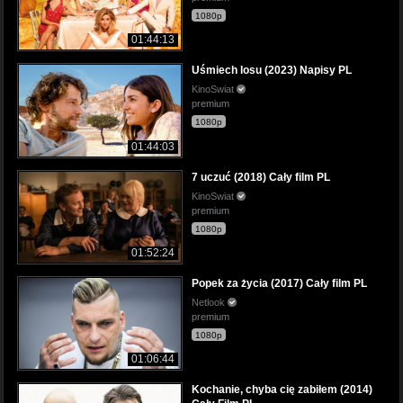
1080p
01:44:13
Uśmiech losu (2023) Napisy PL
KinoSwiat
premium
1080p
01:44:03
7 uczuć (2018) Cały film PL
KinoSwiat
premium
1080p
01:52:24
Popek za życia (2017) Cały film PL
Netlook
premium
1080p
01:06:44
Kochanie, chyba cię zabiłem (2014)