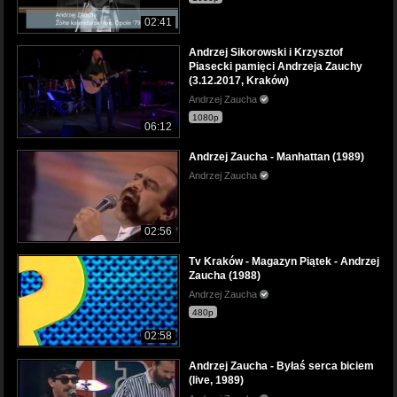
02:41
Andrzej Sikorowski i Krzysztof
Piasecki pamięci Andrzeja Zauchy
(3.12.2017, Kraków)
Andrzej Zaucha
1080p
06:12
Andrzej Zaucha - Manhattan (1989)
Andrzej Zaucha
02:56
Tv Kraków - Magazyn Piątek - Andrzej
Zaucha (1988)
Andrzej Zaucha
480p
02:58
Andrzej Zaucha - Byłaś serca biciem
(live, 1989)