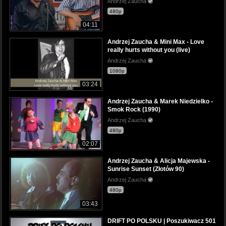
Andrzej Zaucha
480p
04:11
Andrzej Zaucha & Mini Max - Love
really hurts without you (live)
Andrzej Zaucha
1080p
03:24
Andrzej Zaucha & Marek Niedzielko -
Smok Rock (1990)
Andrzej Zaucha
480p
02:07
Andrzej Zaucha & Alicja Majewska -
Sunrise Sunset (Złotów 90)
Andrzej Zaucha
480p
03:43
DRIFT PO POLSKU | Poszukiwacz 501