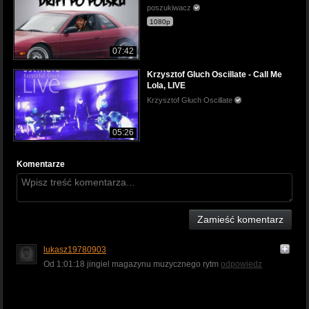
poszukiwacz
1080p
07:42
Krzysztof Gluch Oscillate - Call Me
Lola, LIVE
Krzysztof Głuch Oscillate
05:26
Komentarze
Zamieść komentarz
lukasz19780903
Od 1:01:18 jingiel magazynu muzycznego rytm
odpowiedz