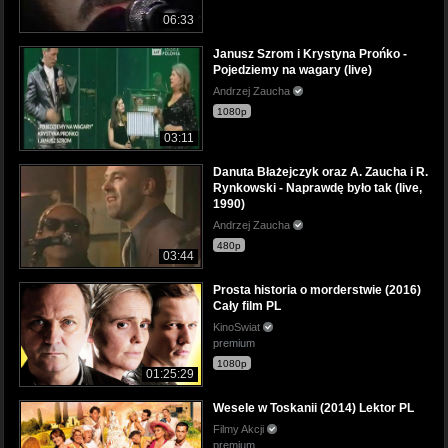
06:33
Janusz Szrom i Krystyna Prońko -
Pojedziemy na wagary (live)
Andrzej Zaucha
1080p
03:11
Danuta Błażejczyk oraz A. Zaucha i R.
Rynkowski - Naprawdę było tak (live,
1990)
Andrzej Zaucha
480p
03:44
Prosta historia o morderstwie (2016)
Cały film PL
KinoSwiat
premium
1080p
01:25:29
Wesele w Toskanii (2014) Lektor PL
Filmy Akcji
premium