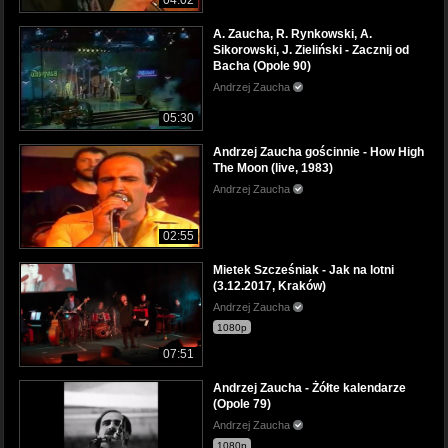
04:02
A. Zaucha, R. Rynkowski, A.
Sikorowski, J. Zieliński - Zacznij od
Bacha (Opole 90)
Andrzej Zaucha
05:30
Andrzej Zaucha gościnnie - How High
The Moon (live, 1983)
Andrzej Zaucha
02:55
Mietek Szcześniak - Jak na lotni
(3.12.2017, Kraków)
Andrzej Zaucha
1080p
07:51
Andrzej Zaucha - Żółte kalendarze
(Opole 79)
Andrzej Zaucha
1080p