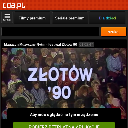
Filmy premium
Seriale premium
Dla dzieci
MENU
szukaj
Magazyn Muzyczny Rytm - festiwal Złotów 90
01:02:47
Aby móc oglądać na tym urządzeniu
POBIERZ BEZPŁATNĄ APLIKACJĘ