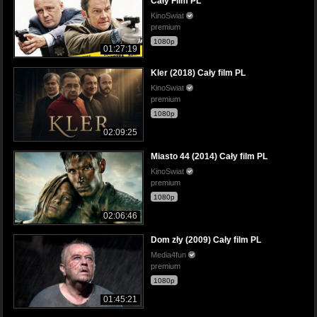
Cały Film PL
KinoSwiat
premium
1080p
01:27:19
Kler (2018) Cały film PL
KinoSwiat
premium
1080p
02:09:25
Miasto 44 (2014) Cały film PL
KinoSwiat
premium
1080p
02:06:46
Dom zły (2009) Cały film PL
Media4fun
premium
1080p
01:45:21