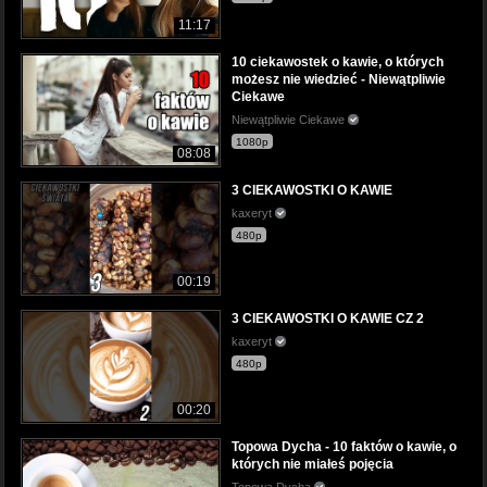
11:17
10 ciekawostek o kawie, o których
możesz nie wiedzieć - Niewątpliwie
Ciekawe
Niewątpliwie Ciekawe
1080p
08:08
3 CIEKAWOSTKI O KAWIE
kaxeryt
480p
00:19
3 CIEKAWOSTKI O KAWIE CZ 2
kaxeryt
480p
00:20
Topowa Dycha - 10 faktów o kawie, o
których nie miałeś pojęcia