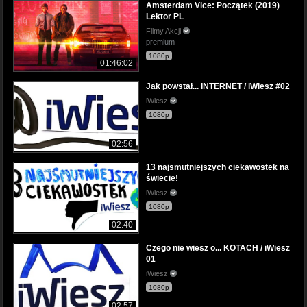
Amsterdam Vice: Początek (2019)
Lektor PL
Filmy Akcji
premium
1080p
01:46:02
Jak powstał... INTERNET / iWiesz #02
iWiesz
1080p
02:56
13 najsmutniejszych ciekawostek na
świecie!
iWiesz
1080p
02:40
Czego nie wiesz o... KOTACH / iWiesz
01
iWiesz
1080p
02:57