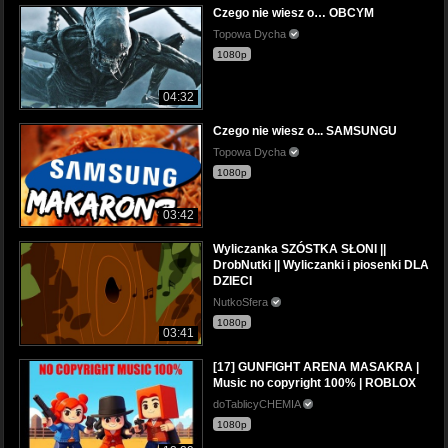
Czego nie wiesz o… OBCYM
Topowa Dycha
1080p
04:32
Czego nie wiesz o... SAMSUNGU
Topowa Dycha
1080p
03:42
Wyliczanka SZÓSTKA SŁONI ||
DrobNutki || Wyliczanki i piosenki DLA
DZIECI
NutkoSfera
1080p
03:41
[17] GUNFIGHT ARENA MASAKRA |
Music no copyright 100% | ROBLOX
doTablicyCHEMIA
1080p