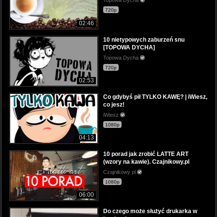
Topowa Dycha
720p
02:46
10 nietypowych zaburzeń snu
[TOPOWA DYCHA]
Topowa Dycha
720p
02:53
Co gdybyś pił TYLKO KAWĘ? | iWiesz,
co jesz!
iWiesz
1080p
04:13
10 porad jak zrobić LATTE ART
(wzory na kawie). Czajnikowy.pl
Czajnikowy pl
1080p
06:00
Do czego może służyć drukarka w