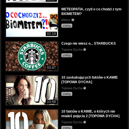
METEOPATIA, czyli o co chodzi z tym
BIOMETEM?
iWiesz
1080p
02:19
Czego nie wiesz o... STARBUCKS
Topowa Dycha
1080p
03:47
10 zaskakujących faktów o KAWIE
[TOPOWA DYCHA]
Topowa Dycha
1080p
10:48
10 faktów o KAWIE, o których nie
miałeś pojęcia 2 [TOPOWA DYCHA]
Topowa Dycha
1080p