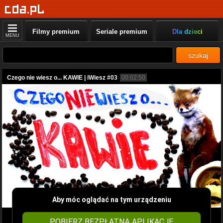
Filmy premium
Seriale premium
Dla dzieci
MENU
szukaj
Czego nie wiesz o... KAWIE | iWiesz #03
00:02:50
Aby móc oglądać na tym urządzeniu
POBIERZ BEZPŁATNĄ APLIKACJĘ