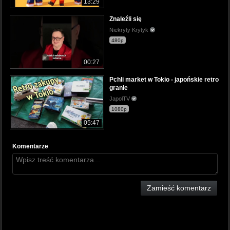
13:29
Znaleźli się
Niekryty Krytyk
480p
00:27
Pchli market w Tokio - japońskie retro
granie
JapolTV
1080p
05:47
Komentarze
Zamieść komentarz