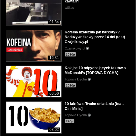
kawiarni
w0jtas
01:34
Kofeina uzależnia jak narkotyk?
Nadużywał kawy przez 14 dni (test).
Czajnikowy.pl
Czajnikowy pl
1080p
16:31
Kolejne 10 odpychających faktów o
McDonald’s [TOPOWA DYCHA]
Topowa Dycha
1080p
06:56
10 faktów o Twoim śniadaniu [feat.
Cini Minis]
Topowa Dycha
720p
03:02