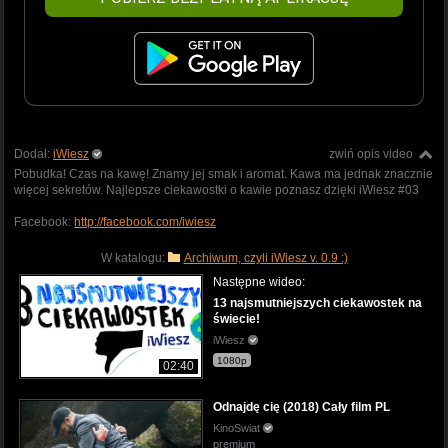
Dodał:
iWiesz
zwiń opis video
Pobudka! Czas na kawę! Znamy jej smak i aromat. Kawa ma jednak znacznie
więcej sekretów. Najlepsze ciekawostki o kawie poznasz dzięki iWiesz #03
Facebook:
http://facebook.com/iwiesz
W katalogu:
Archiwum, czyli iWiesz v. 0.9 :)
Następne wideo:
13 najsmutniejszych ciekawostek na
świecie!
iWiesz
1080p
02:40
Odnajdę cię (2018) Cały film PL
KinoSwiat
premium