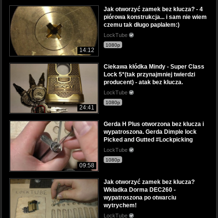
Jak otworzyć zamek bez klucza? - 4
piórowa konstrukcja... i sam nie wiem
czemu tak długo paplałem:)
LockTube
1080p
14:12
Ciekawa kłódka Mindy - Super Class
Lock 5*(tak przynajmniej twierdzi
producent) - atak bez klucza.
LockTube
1080p
24:41
Gerda H Plus otworzona bez klucza i
wypatroszona. Gerda Dimple lock
Picked and Gutted #Lockpicking
LockTube
1080p
09:58
Jak otworzyć zamek bez klucza?
Wkładka Dorma DEC260 -
wypatroszona po otwarciu
wytrychem!
LockTube