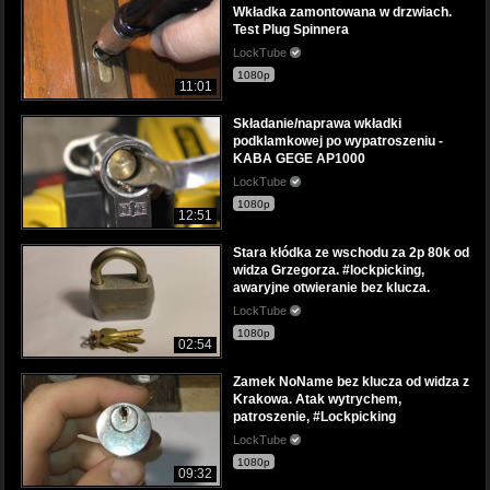
Wkładka zamontowana w drzwiach.
Test Plug Spinnera
LockTube
1080p
11:01
Składanie/naprawa wkładki
podklamkowej po wypatroszeniu -
KABA GEGE AP1000
LockTube
1080p
12:51
Stara kłódka ze wschodu za 2p 80k od
widza Grzegorza. #lockpicking,
awaryjne otwieranie bez klucza.
LockTube
1080p
02:54
Zamek NoName bez klucza od widza z
Krakowa. Atak wytrychem,
patroszenie, #Lockpicking
LockTube
1080p
09:32