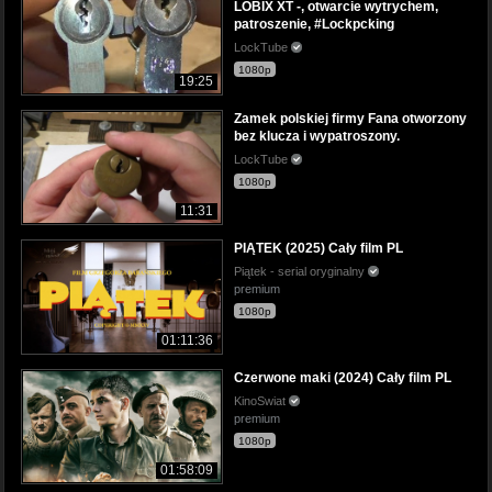
LOBIX XT -, otwarcie wytrychem,
patroszenie, #Lockpcking
LockTube
1080p
19:25
Zamek polskiej firmy Fana otworzony
bez klucza i wypatroszony.
LockTube
1080p
11:31
PIĄTEK (2025) Cały film PL
Piątek - serial oryginalny
premium
1080p
01:11:36
Czerwone maki (2024) Cały film PL
KinoSwiat
premium
1080p
01:58:09