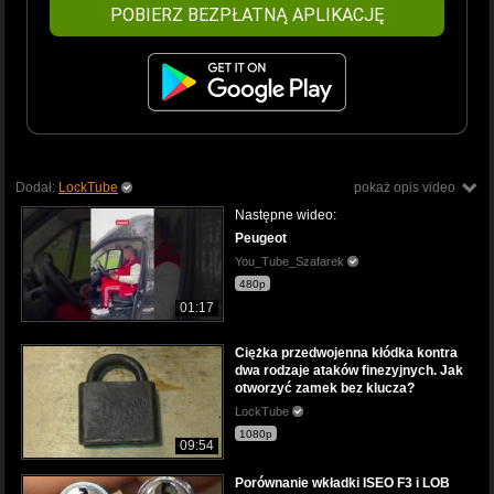
POBIERZ BEZPŁATNĄ APLIKACJĘ
Dodał:
LockTube
pokaż opis video
Następne wideo:
Peugeot
You_Tube_Szafarek
480p
01:17
Ciężka przedwojenna kłódka kontra
dwa rodzaje ataków finezyjnych. Jak
otworzyć zamek bez klucza?
LockTube
1080p
09:54
Porównanie wkładki ISEO F3 i LOB