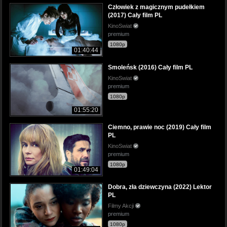
Człowiek z magicznym pudełkiem
(2017) Cały film PL
KinoSwiat
premium
1080p
01:40:44
Smoleńsk (2016) Cały film PL
KinoSwiat
premium
1080p
01:55:20
Ciemno, prawie noc (2019) Cały film
PL
KinoSwiat
premium
1080p
01:49:04
Dobra, zła dziewczyna (2022) Lektor
PL
Filmy Akcji
premium
1080p