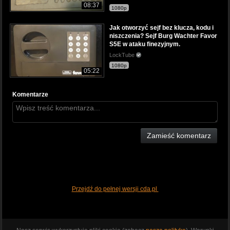
08:37
1080p
Jak otworzyć sejf bez klucza, kodu i
niszczenia? Sejf Burg Wachter Favor
S5E w ataku finezyjnym.
LockTube
1080p
05:22
Komentarze
Zamieść komentarz
Przejdź do pełnej wersji cda.pl