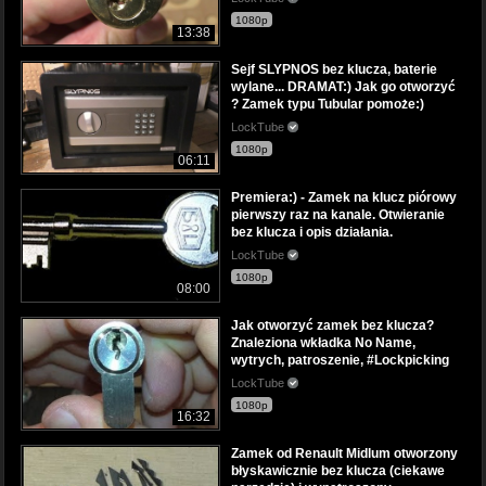
1080p
13:38
Sejf SLYPNOS bez klucza, baterie
wylane... DRAMAT:) Jak go otworzyć
? Zamek typu Tubular pomoże:)
LockTube
1080p
06:11
Premiera:) - Zamek na klucz piórowy
pierwszy raz na kanale. Otwieranie
bez klucza i opis działania.
LockTube
1080p
08:00
Jak otworzyć zamek bez klucza?
Znaleziona wkładka No Name,
wytrych, patroszenie, #Lockpicking
LockTube
1080p
16:32
Zamek od Renault Midlum otworzony
błyskawicznie bez klucza (ciekawe