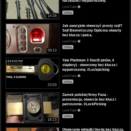
narzędzie) i wypatroszony.
LockTube
1080p
14:28
Jak awaryjnie otworzyć prosty sejf?
Sejf Biometryczny Opticma otwarty
bez klucza i palca.
LockTube
1080p
09:13
Yale Platinium 3 Star(9 pinów, 4
slajdery) - otworzony bez klucza i
wypatroszony. #Lockpicking
LockTube
1080p
23:03
Zamek polskiej firmy Fana -
prezentacja, otwarcie bez klucz i
patroszenie. #LockPicking
LockTube
1080p
16:23
Otwieranie wkładki Gerda bez klucza.