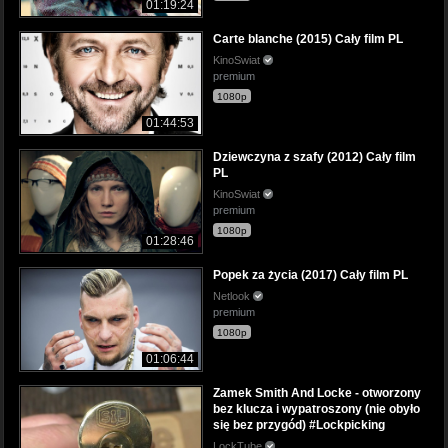
01:19:24
Carte blanche (2015) Cały film PL
KinoSwiat
premium
1080p
01:44:53
Dziewczyna z szafy (2012) Cały film
PL
KinoSwiat
premium
1080p
01:28:46
Popek za życia (2017) Cały film PL
Netlook
premium
1080p
01:06:44
Zamek Smith And Locke - otworzony
bez klucza i wypatroszony (nie obyło
się bez przygód) #Lockpicking
LockTube