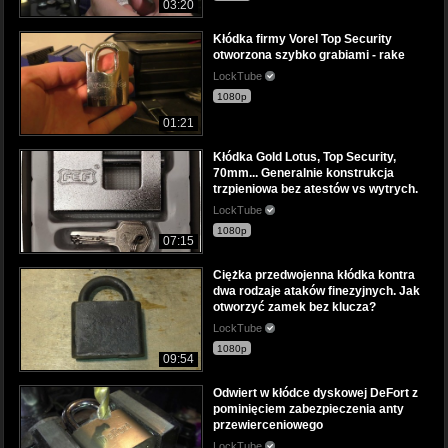
03:20
Kłódka firmy Vorel Top Security
otworzona szybko grabiami - rake
LockTube
1080p
01:21
Kłódka Gold Lotus, Top Security,
70mm... Generalnie konstrukcja
trzpieniowa bez atestów vs wytrych.
LockTube
1080p
07:15
Ciężka przedwojenna kłódka kontra
dwa rodzaje ataków finezyjnych. Jak
otworzyć zamek bez klucza?
LockTube
1080p
09:54
Odwiert w kłódce dyskowej DeFort z
pominięciem zabezpieczenia anty
przewierceniowego
LockTube