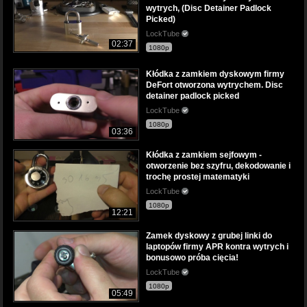
wytrych, (Disc Detainer Padlock
Picked)
LockTube
02:37
1080p
Kłódka z zamkiem dyskowym firmy
DeFort otworzona wytrychem. Disc
detainer padlock picked
LockTube
1080p
03:36
Kłódka z zamkiem sejfowym -
otworzenie bez szyfru, dekodowanie i
trochę prostej matematyki
LockTube
1080p
12:21
Zamek dyskowy z grubej linki do
laptopów firmy APR kontra wytrych i
bonusowo próba cięcia!
LockTube
1080p
05:49