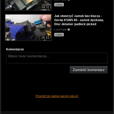
1080p
09:31
Jak otworzyć zamek bez klucza -
Gerda KSWS 60 - zamek dyskowy.
Disc detainer padlock picked
LockTube
1080p
05:15
Komentarze
Zamieść komentarz
Przejdź do pełnej wersji cda.pl