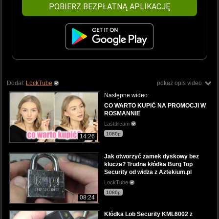
POBIERZ BEZPŁATNĄ APLIKACJĘ
Dodał:
LockTube
pokaż opis video
Następne wideo:
CO WARTO KUPIĆ NA PROMOCJI W
ROSMANNIE
Lastdream
1080p
14:26
Jak otworzyć zamek dyskowy bez
klucza? Trudna kłódka Burg Top
Security od widza z Aztekium.pl
LockTube
1080p
08:24
Kłódka Lob Security KML6002 z