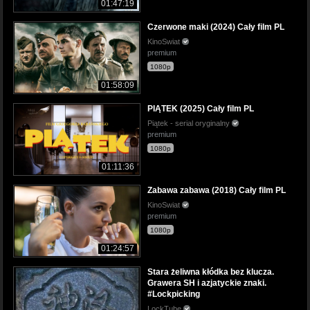
01:47:19
Czerwone maki (2024) Cały film PL
KinoSwiat
premium
1080p
01:58:09
PIĄTEK (2025) Cały film PL
Piątek - serial oryginalny
premium
1080p
01:11:36
Zabawa zabawa (2018) Cały film PL
KinoSwiat
premium
1080p
01:24:57
Stara żeliwna kłódka bez klucza.
Grawera SH i azjatyckie znaki.
#Lockpicking
LockTube