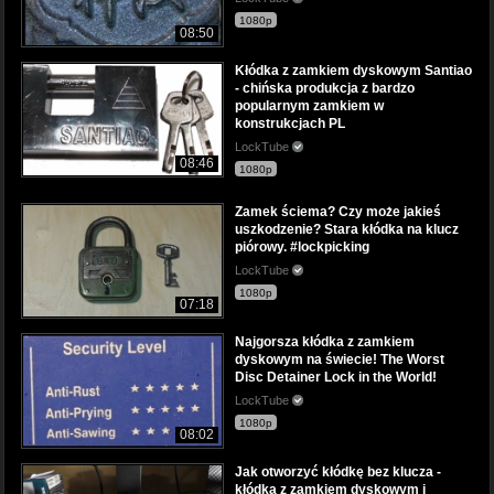
1080p
08:50
Kłódka z zamkiem dyskowym Santiao
- chińska produkcja z bardzo
popularnym zamkiem w
konstrukcjach PL
LockTube
08:46
1080p
Zamek ściema? Czy może jakieś
uszkodzenie? Stara kłódka na klucz
piórowy. #lockpicking
LockTube
1080p
07:18
Najgorsza kłódka z zamkiem
dyskowym na świecie! The Worst
Disc Detainer Lock in the World!
LockTube
1080p
08:02
Jak otworzyć kłódkę bez klucza -
kłódka z zamkiem dyskowym i