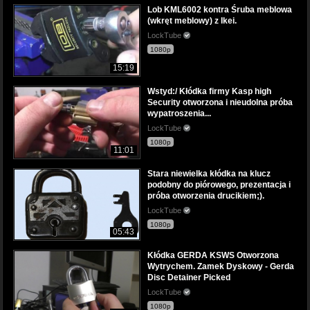
Lob KML6002 kontra Śruba meblowa
(wkręt meblowy) z Ikei.
LockTube
1080p
15:19
Wstyd:/ Kłódka firmy Kasp high
Security otworzona i nieudolna próba
wypatroszenia...
LockTube
1080p
11:01
Stara niewielka kłódka na klucz
podobny do piórowego, prezentacja i
próba otworzenia drucikiem;).
LockTube
1080p
05:43
Kłódka GERDA KSWS Otworzona
Wytrychem. Zamek Dyskowy - Gerda
Disc Detainer Picked
LockTube
1080p