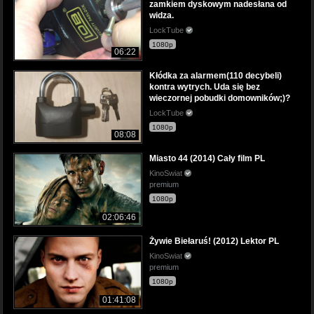
zamkiem dyskowym nadesłana od
widza.
LockTube
1080p
06:22
Kłódka za alarmem(110 decybeli)
kontra wytrych. Uda się bez
wieczornej pobudki domowników;)?
LockTube
1080p
08:08
Miasto 44 (2014) Cały film PL
KinoSwiat
premium
1080p
02:06:46
Żywie Biełaruś! (2012) Lektor PL
KinoSwiat
premium
1080p
01:41:08