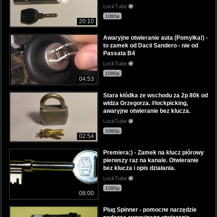
LockTube
1080p
20:10
Awaryjne otwieranie auta (Pomyłka!) -
to zamek od Dacii Sandero - nie od
Passata B4
LockTube
1080p
04:53
Stara kłódka ze wschodu za 2p 80k od
widza Grzegorza. #lockpicking,
awaryjne otwieranie bez klucza.
LockTube
1080p
02:54
Premiera:) - Zamek na klucz piórowy
pierwszy raz na kanale. Otwieranie
bez klucza i opis działania.
LockTube
1080p
08:00
Plug Spinner - pomocne narzędzie