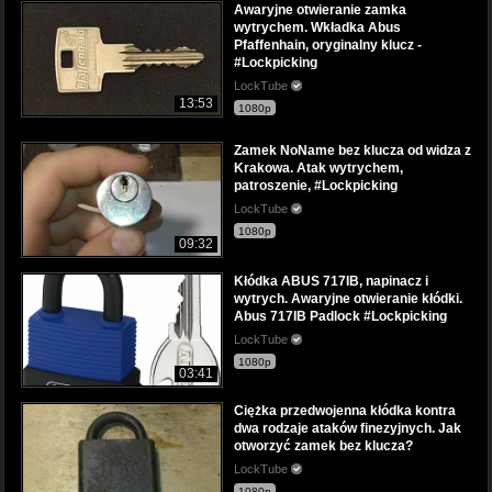
Awaryjne otwieranie zamka
wytrychem. Wkładka Abus
Pfaffenhain, oryginalny klucz -
#Lockpicking
LockTube
13:53
1080p
Zamek NoName bez klucza od widza z
Krakowa. Atak wytrychem,
patroszenie, #Lockpicking
LockTube
1080p
09:32
Kłódka ABUS 717IB, napinacz i
wytrych. Awaryjne otwieranie kłódki.
Abus 717IB Padlock #Lockpicking
LockTube
1080p
03:41
Ciężka przedwojenna kłódka kontra
dwa rodzaje ataków finezyjnych. Jak
otworzyć zamek bez klucza?
LockTube
1080p