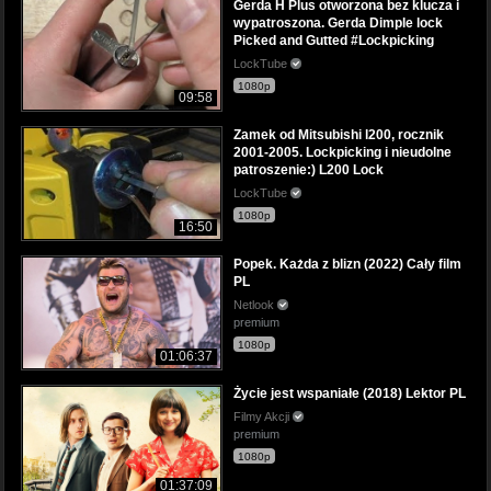
Gerda H Plus otworzona bez klucza i
wypatroszona. Gerda Dimple lock
Picked and Gutted #Lockpicking
LockTube
1080p
09:58
Zamek od Mitsubishi l200, rocznik
2001-2005. Lockpicking i nieudolne
patroszenie:) L200 Lock
LockTube
1080p
16:50
Popek. Każda z blizn (2022) Cały film
PL
Netlook
premium
1080p
01:06:37
Życie jest wspaniałe (2018) Lektor PL
Filmy Akcji
premium
1080p
01:37:09