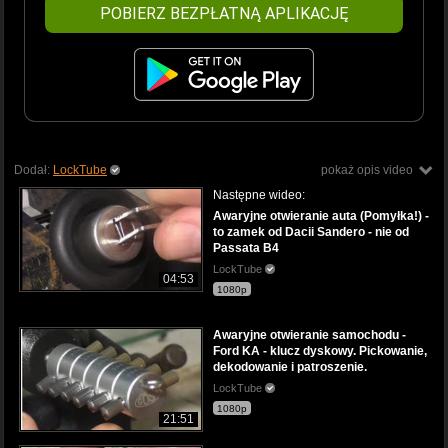
POBIERZ BEZPŁATNĄ APLIKACJĘ
Dodał:
LockTube
pokaż opis video
Następne wideo:
Awaryjne otwieranie auta (Pomyłka!) -
to zamek od Dacii Sandero - nie od
Passata B4
LockTube
04:53
1080p
Awaryjne otwieranie samochodu -
Ford KA - klucz dyskowy. Pickowanie,
dekodowanie i patroszenie.
LockTube
1080p
21:51