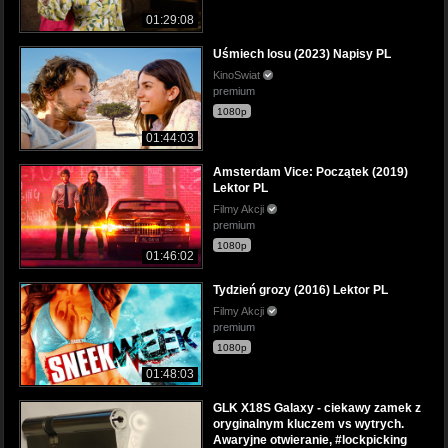
01:29:08
Uśmiech losu (2023) Napisy PL
KinoSwiat
premium
1080p
01:44:03
Amsterdam Vice: Początek (2019)
Lektor PL
Filmy Akcji
premium
1080p
01:46:02
Tydzień grozy (2016) Lektor PL
Filmy Akcji
premium
1080p
01:48:03
GLK X18S Galaxy - ciekawy zamek z
oryginalnym kluczem vs wytrych.
Awaryjne otwieranie, #lockpicking