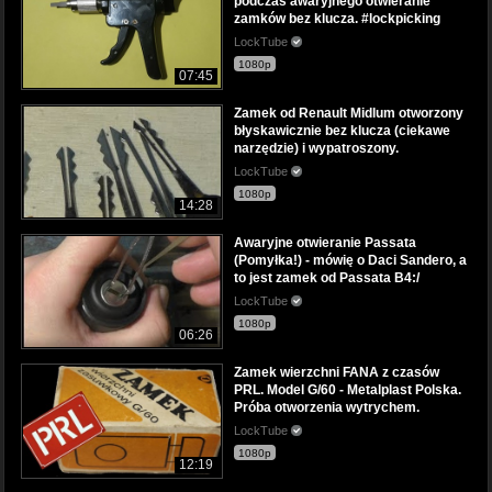
podczas awaryjnego otwieranie
zamków bez klucza. #lockpicking
LockTube
1080p
07:45
Zamek od Renault Midlum otworzony
błyskawicznie bez klucza (ciekawe
narzędzie) i wypatroszony.
LockTube
1080p
14:28
Awaryjne otwieranie Passata
(Pomyłka!) - mówię o Daci Sandero, a
to jest zamek od Passata B4:/
LockTube
1080p
06:26
Zamek wierzchni FANA z czasów
PRL. Model G/60 - Metalplast Polska.
Próba otworzenia wytrychem.
LockTube
1080p
12:19