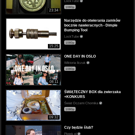
LockTube
1080p
23:34
Narzędzie do otwierania zamków
bocznie nawieracnych - Dimple
Bumping Tool
LockTube
1080p
15:25
ONE DAY IN OSLO
Wiktoria Ilczuk
1080p
08:11
ŚWIĄTECZNY BOX dla zwierzaka
+KONKURS
Świat Oczami Chomika
1080p
09:32
Czy będzie ślub?
Plotek.pl