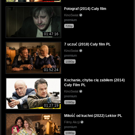
Fotograf (2014) Cały film
KinoSwiat
premium
720p
01:47:16
7 uczuć (2018) Cały film PL
KinoSwiat
premium
1080p
01:52:24
Kochanie, chyba cię zabiłem (2014)
Cały Film PL
KinoSwiat
premium
1080p
01:27:19
Miłość od kuchni (2022) Lektor PL
Filmy Akcji
premium
1080p