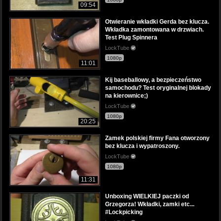
09:54
Otwieranie wkładki Gerda bez klucza.
Wkładka zamontowana w drzwiach.
Test Plug Spinnera
LockTube
1080p
11:01
Kij baseballowy, a bezpieczeństwo
samochodu? Test oryginalnej blokady
na kierownice;)
LockTube
1080p
20:25
Zamek polskiej firmy Fana otworzony
bez klucza i wypatroszony.
LockTube
1080p
11:31
Unboxing WIELKIEJ paczki od
Grzegorza! Wkładki, zamki etc...
#Lockpicking