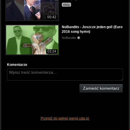
480p
00:42
NoBandits - Jeszcze jeden gol! (Euro
2016 song hymn)
NoBandits
03:24
Komentarze
Zamieść komentarz
Przejdź do pełnej wersji cda.pl