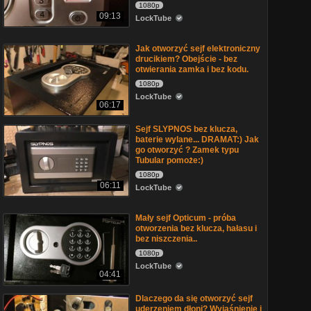
1080p
09:13
LockTube
Jak otworzyć sejf elektroniczny
drucikiem? Obejście - bez
otwierania zamka i bez kodu.
1080p
LockTube
06:17
Sejf SLYPNOS bez klucza,
baterie wylane... DRAMAT:) Jak
go otworzyć ? Zamek typu
Tubular pomoże:)
1080p
06:11
LockTube
Mały sejf Opticum - próba
otworzenia bez klucza, hałasu i
bez niszczenia..
1080p
LockTube
04:41
Dlaczego da się otworzyć sejf
uderzeniem dłoni? Wyjaśnienie i