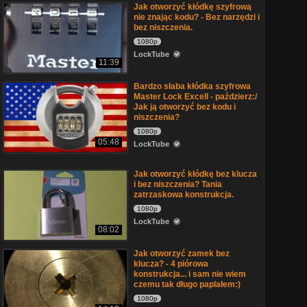
Jak otworzyć kłódkę szyfrową
nie znając kodu? - Bez narzędzi i
bez niszczenia.
1080p
LockTube
11:39
Bardzo słaba kłódka szyfrowa
Master Lock Excell - paździerz:/
Jak ją otworzyć bez kodu i
niszczenia?
1080p
05:48
LockTube
Jak otworzyć kłódkę bez klucza
i bez niszczenia? Tania
zatrzaskowa konstrukcja.
1080p
LockTube
08:02
Jak otworzyć zamek bez
klucza? - 4 piórowa
konstrukcja... i sam nie wiem
czemu tak długo paplałem:)
1080p