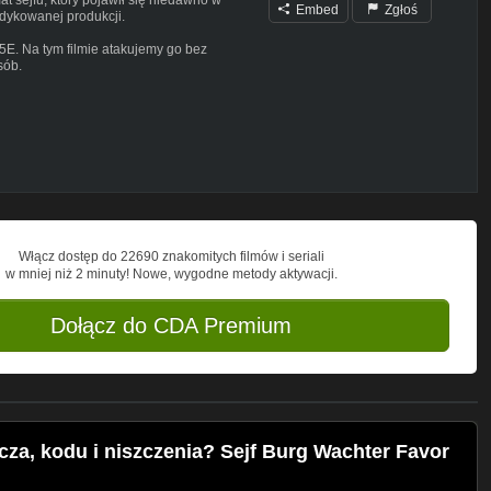
Embed
Zgłoś
dykowanej produkcji.
S5E. Na tym filmie atakujemy go bez
sób.
każdym sejfie, ale zapewne wiele
a być może planowaną oszczędność w
bejrzenia produkcji zwianej z dwiema
".
o drogich zabezpieczeń to wspomóż mnie
Włącz dostęp do 22690 znakomitych filmów i seriali
w mniej niż 2 minuty! Nowe, wygodne metody aktywacji.
Dołącz do CDA Premium
cza, kodu i niszczenia? Sejf Burg Wachter Favor