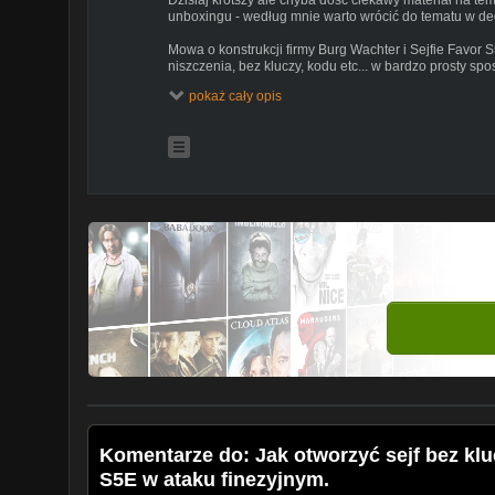
unboxingu - według mnie warto wrócić do tematu w de
Mowa o konstrukcji firmy Burg Wachter i Sejfie Favor 
niszczenia, bez kluczy, kodu etc... w bardzo prosty spo
pokaż cały opis
Rzecz jasna prezentowana metoda nie sprawdzi się w 
niewielkich, domowo-hotelowych sejfów ma tą wadę(
konstrukcji)
Ok... bez dłuższego wstępu i paplania zapraszam do o
metodami - jedna uderzeniowa, druga "lockpickingowa
Jeżeli chcesz zobaczyć testy coraz nowszych i częst
na patronite - mój profil:
https://patronite.pl/LockTube
miłego oglądania!
Komentarze do: Jak otworzyć sejf bez klu
S5E w ataku finezyjnym.