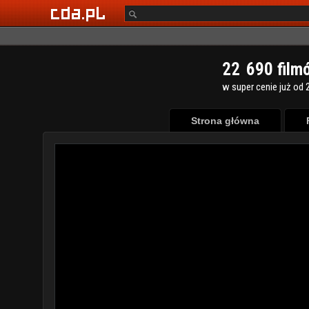
2
2
6
9
0
film
w super cenie już od 2
Strona główna