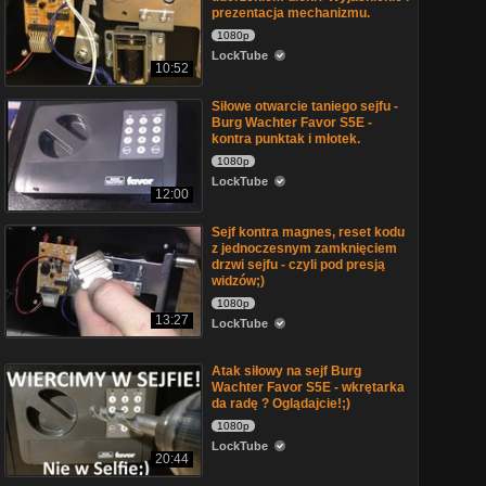
prezentacja mechanizmu.
1080p
LockTube
10:52
Siłowe otwarcie taniego sejfu -
Burg Wachter Favor S5E -
kontra punktak i młotek.
1080p
LockTube
12:00
Sejf kontra magnes, reset kodu
z jednoczesnym zamknięciem
drzwi sejfu - czyli pod presją
widzów;)
1080p
13:27
LockTube
Atak siłowy na sejf Burg
Wachter Favor S5E - wkrętarka
da radę ? Oglądajcie!;)
1080p
LockTube
20:44