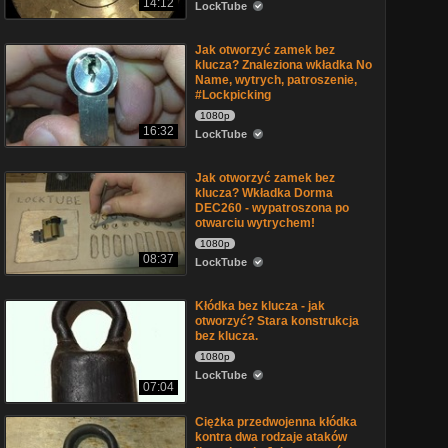
14:12
LockTube
Jak otworzyć zamek bez
klucza? Znaleziona wkładka No
Name, wytrych, patroszenie,
#Lockpicking
1080p
16:32
LockTube
Jak otworzyć zamek bez
klucza? Wkładka Dorma
DEC260 - wypatroszona po
otwarciu wytrychem!
1080p
08:37
LockTube
Kłódka bez klucza - jak
otworzyć? Stara konstrukcja
bez klucza.
1080p
LockTube
07:04
Ciężka przedwojenna kłódka
kontra dwa rodzaje ataków