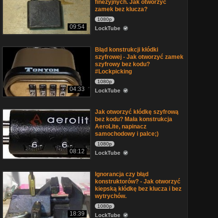
finezyjnych. Jak otworzyć
zamek bez klucza?
1080p
09:54
LockTube
Błąd konstrukcji kłódki
szyfrowej - Jak otworzyć zamek
szyfrowy bez kodu?
#Lockpicking
1080p
04:33
LockTube
Jak otworzyć kłódkę szyfrową
bez kodu? Mała konstrukcja
AeroLite, napinacz
samochodowy i palce;)
1080p
08:12
LockTube
Ignorancja czy błąd
konstruktorów? - Jak otworzyć
kiepską kłódkę bez klucza i bez
wytrychów.
1080p
18:39
LockTube