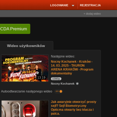
LOGOWANIE
REJESTRACJA
+ dodaj wideo
 CDA Premium
Wideo użytkowników
Następne wideo:
Nocny Kochanek - Kraków -
14. 03. 2025 - TAURON
ARENA KRAKÓW - Program
dokumentalny
13:19
1080p
Nocny Kochanek
Autoodtwarzanie następnego wideo
on
Jak awaryjnie otworzyć prosty
sejf? Sejf Biometryczny
Opticma otwarty bez klucza i
palca.