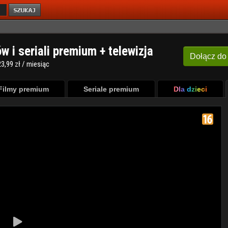
ów i seriali premium + telewizja
Dołącz
do
3,99 zł / miesiąc
Filmy premium
Seriale premium
Dla dzieci