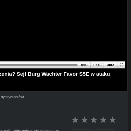
0:00
auto
czenia? Sejf Burg Wachter Favor S5E w ataku
 dystrybutorów!
at sejfu, który pojawił się niedawno w