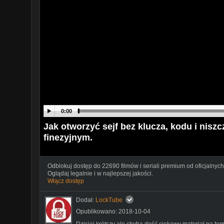
0:00
Jak otworzyć sejf bez klucza, kodu i nisz
finezyjnym.
Odblokuj dostęp do 22690 filmów i seriali premium od oficjalnych
Oglądaj legalnie i w najlepszej jakości.
Włącz dostęp
Dodał:
LockTube
Opublikowano: 2018-10-04
Dzisiaj krótszy ale chyba dość ciekawy materiał na tem