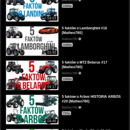
1080p
04:03
5 faktów o Lamborghini #16
[Matheo780]
Matheo780
1080p
03:40
5 faktów o MTZ Belarus #17
[Matheo780]
Matheo780
1080p
04:17
5 faktow o Arbos HISTORIA ARBOS
#20 [Matheo780]
Matheo780
720p
04:46