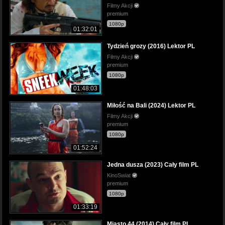
Filmy Akcji
premium
1080p
01:32:01
Tydzień grozy (2016) Lektor PL
Filmy Akcji
premium
1080p
01:48:03
Miłość na Bali (2024) Lektor PL
Filmy Akcji
premium
1080p
01:52:24
Jedna dusza (2023) Cały film PL
KinoSwiat
premium
1080p
01:33:19
Miasto 44 (2014) Cały film PL