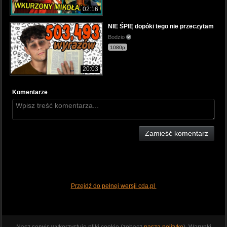
02:16
NIE ŚPIĘ dopóki tego nie przeczytam
Bodzio
1080p
20:03
Komentarze
Zamieść komentarz
Przejdź do pełnej wersji cda.pl
Nasz serwis wykorzystuje pliki cookie (zobacz
naszą politykę
). Warunki