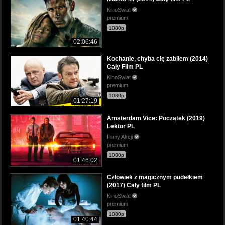
KinoSwiat
premium
1080p
02:06:46
Kochanie, chyba cię zabiłem (2014)
Cały Film PL
KinoSwiat
premium
1080p
01:27:19
Amsterdam Vice: Początek (2019)
Lektor PL
Filmy Akcji
premium
1080p
01:46:02
Człowiek z magicznym pudełkiem
(2017) Cały film PL
KinoSwiat
premium
1080p
01:40:44