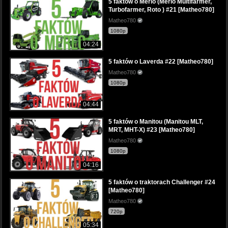
5 faktów o Merlo (Merlo Multifarmer,
Turbofarmer, Roto ) #21 [Matheo780]
Matheo780
1080p
04:24
5 faktów o Laverda #22 [Matheo780]
Matheo780
1080p
04:44
5 faktów o Manitou (Manitou MLT,
MRT, MHT-X) #23 [Matheo780]
Matheo780
1080p
04:16
5 faktów o traktorach Challenger #24
[Matheo780]
Matheo780
720p
05:34