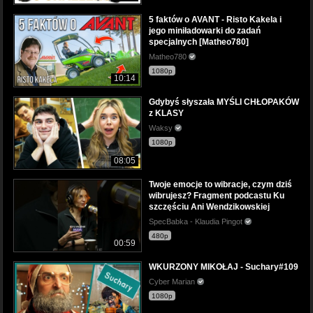
5 faktów o AVANT - Risto Kakela i
jego miniładowarki do zadań
specjalnych [Matheo780]
Matheo780
1080p
10:14
Gdybyś słyszała MYŚLI CHŁOPAKÓW
z KLASY
Waksy
1080p
08:05
Twoje emocje to wibracje, czym dziś
wibrujesz? Fragment podcastu Ku
szczęściu Ani Wendzikowskiej
SpecBabka - Klaudia Pingot
480p
00:59
WKURZONY MIKOŁAJ - Suchary#109
Cyber Marian
1080p