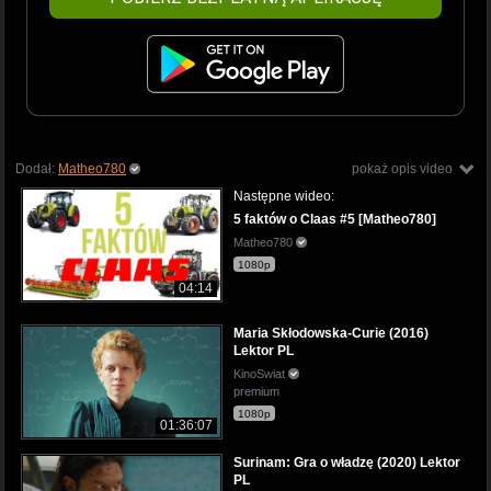
Dodał:
Matheo780
pokaż opis video
Następne wideo:
5 faktów o Claas #5 [Matheo780]
Matheo780
1080p
04:14
Maria Skłodowska-Curie (2016)
Lektor PL
KinoSwiat
premium
1080p
01:36:07
Surinam: Gra o władzę (2020) Lektor
PL