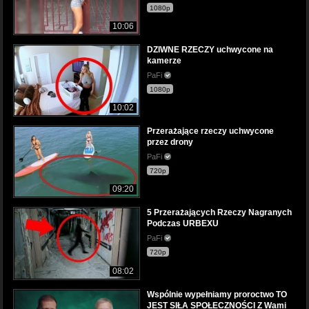
1080p
10:06
DZIWNE RZECZY uchwycone na
kamerze
PaFi
1080p
10:02
Przerażające rzeczy uchwycone
przez drony
PaFi
720p
09:20
5 Przerażających Rzeczy Nagranych
Podczas URBEXU
PaFi
720p
08:02
Wspólnie wypełniamy proroctwo TO
JEST SIŁA SPOŁECZNOŚCI Z Wami