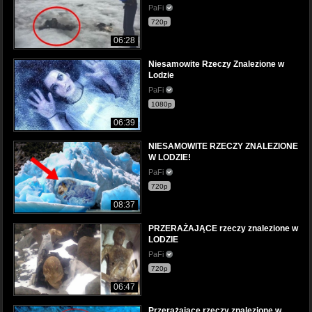
PaFi
720p
06:28
Niesamowite Rzeczy Znalezione w
Lodzie
PaFi
1080p
06:39
NIESAMOWITE RZECZY ZNALEZIONE
W LODZIE!
PaFi
720p
08:37
PRZERAŻAJĄCE rzeczy znalezione w
LODZIE
PaFi
720p
06:47
Przerażające rzeczy znalezione w