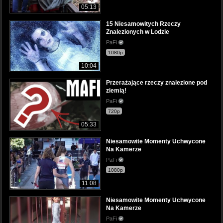
05:13
15 Niesamowitych Rzeczy
Znalezionych w Lodzie
PaFi
1080p
10:04
Przerażające rzeczy znalezione pod
ziemią!
PaFi
720p
05:33
Niesamowite Momenty Uchwycone
Na Kamerze
PaFi
1080p
11:08
Niesamowite Momenty Uchwycone
Na Kamerze
PaFi