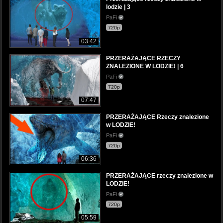
lodzie | 3
PaFi
720p
03:42
PRZERAŻAJĄCE RZECZY
ZNALEZIONE W LODZIE! | 6
PaFi
720p
07:47
PRZERAŻAJĄCE Rzeczy znalezione
w LODZIE!
PaFi
720p
06:36
PRZERAŻAJĄCE rzeczy znalezione w
LODZIE!
PaFi
720p
05:59