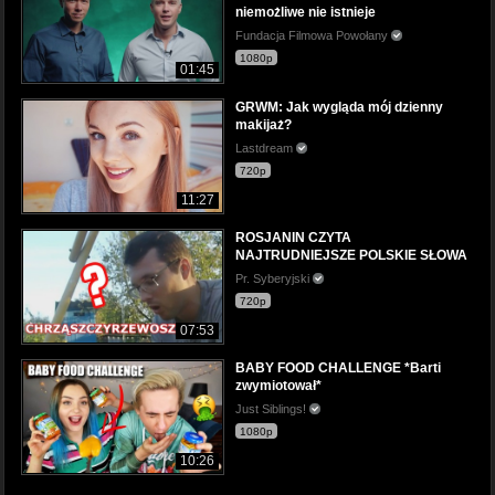
niemożliwe nie istnieje
Fundacja Filmowa Powołany
1080p
01:45
GRWM: Jak wygląda mój dzienny
makijaż?
Lastdream
720p
11:27
ROSJANIN CZYTA
NAJTRUDNIEJSZE POLSKIE SŁOWA
Pr. Syberyjski
720p
07:53
BABY FOOD CHALLENGE *Barti
zwymiotował*
Just Siblings!
1080p
10:26