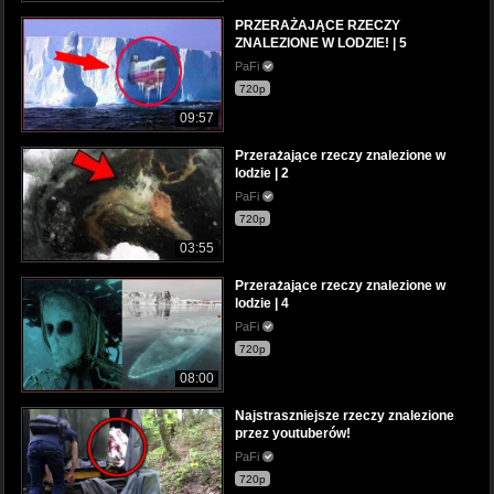
PRZERAŻAJĄCE RZECZY
ZNALEZIONE W LODZIE! | 5
PaFi
720p
09:57
Przerażające rzeczy znalezione w
lodzie | 2
PaFi
720p
03:55
Przerażające rzeczy znalezione w
lodzie | 4
PaFi
720p
08:00
Najstraszniejsze rzeczy znalezione
przez youtuberów!
PaFi
720p