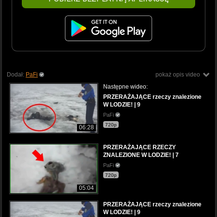
Dodał:
PaFi
pokaż opis video
Następne wideo:
PRZERAŻAJĄCE rzeczy znalezione
W LODZIE! | 9
PaFi
720p
06:28
PRZERAŻAJĄCE RZECZY
ZNALEZIONE W LODZIE! | 7
PaFi
720p
05:04
PRZERAŻAJĄCE rzeczy znalezione
W LODZIE! | 9