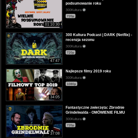
podsumowanie roku
300Kultura
720p
01:10:30
300 Kultura Podcast | DARK (Netflix) -
recenzja sezonu
300Kultura
720p
47:47
Najlepsze filmy 2019 roku
300Kultura
1080p
34:05
Fantastyczne zwierzęta: Zbrodnie
Grindelwalda - OMÓWIENIE FILMU
300Kultura
720p
37:08