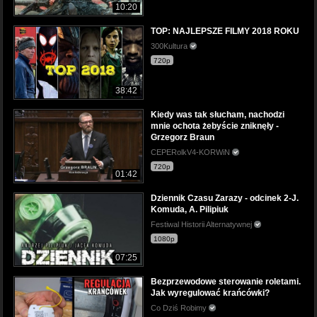
10:20
TOP: NAJLEPSZE FILMY 2018 ROKU
300Kultura
720p
38:42
Kiedy was tak słucham, nachodzi
mnie ochota żebyście zniknęły -
Grzegorz Braun
CEPERolkV4-KORWiN
720p
01:42
Dziennik Czasu Zarazy - odcinek 2-J.
Komuda, A. Pilipiuk
Festiwal Historii Alternatywnej
1080p
07:25
Bezprzewodowe sterowanie roletami.
Jak wyregulować krańcówki?
Co Dziś Robimy