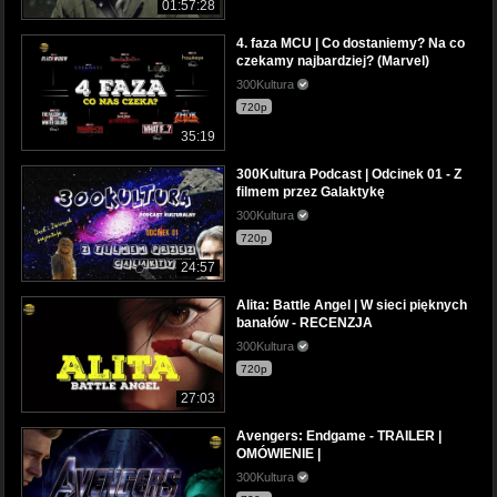
01:57:28
4. faza MCU | Co dostaniemy? Na co
czekamy najbardziej? (Marvel)
300Kultura
720p
35:19
300Kultura Podcast | Odcinek 01 - Z
filmem przez Galaktykę
300Kultura
720p
24:57
Alita: Battle Angel | W sieci pięknych
banałów - RECENZJA
300Kultura
720p
27:03
Avengers: Endgame - TRAILER |
OMÓWIENIE |
300Kultura