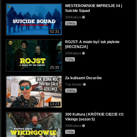
WESTEROWSKIE IMPRESJE #4 |
Suicide Squad
300Kultura
1080p
52:31
ROJST: A miało być tak pięknie
[RECENZJA]
300Kultura
720p
25:35
Za kulisami Oscarów
Trip Hunter
1080p
13:23
300 Kultura | KRÓTKIE CIĘCIE #3:
Vikings (sezon 5)
300Kultura
720p