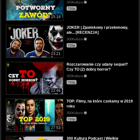
300Kultura
720p
25:18
JOKER | Zjawiskowy i przełomowy,
ale... [RECENZJA]
300Kultura
720p
23:21
Rozczarowanie czy udany sequel?
Czy TO (2) dobry horror?
300Kultura
720p
22:46
TOP: Filmy, na które czekamy w 2019
roku
300Kultura
720p
27:53
300 Kultura Podcast | Wielkie