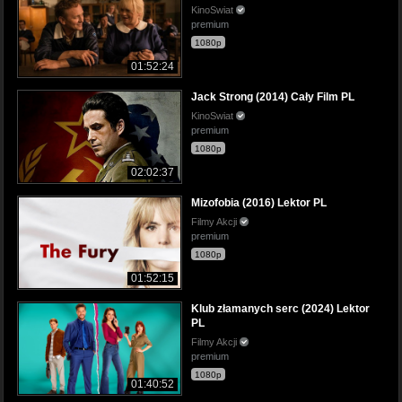
KinoSwiat
premium
1080p
01:52:24
Jack Strong (2014) Cały Film PL
KinoSwiat
premium
1080p
02:02:37
Mizofobia (2016) Lektor PL
Filmy Akcji
premium
1080p
01:52:15
Klub złamanych serc (2024) Lektor
PL
Filmy Akcji
premium
1080p
01:40:52