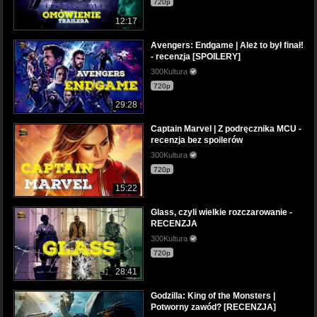
720p
12:17
Avengers: Endgame | Ależ to był finał!
- recenzja [SPOILERY]
300Kultura
720p
29:28
Captain Marvel | Z podręcznika MCU -
recenzja bez spoilerów
300Kultura
720p
15:22
Glass, czyli wielkie rozczarowanie -
RECENZJA
300Kultura
720p
28:41
Godzilla: King of the Monsters |
Potworny zawód? [RECENZJA]