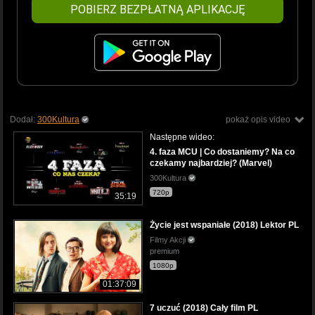
POBIERZ BEZPŁATNĄ APLIKACJĘ
Dodał:
300Kultura
pokaż opis video
Następne wideo:
4. faza MCU | Co dostaniemy? Na co
czekamy najbardziej? (Marvel)
300Kultura
720p
35:19
Życie jest wspaniałe (2018) Lektor PL
Filmy Akcji
premium
1080p
01:37:09
7 uczuć (2018) Cały film PL