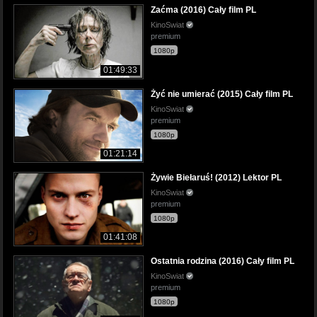
Zaćma (2016) Cały film PL
KinoSwiat
premium
1080p
01:49:33
Żyć nie umierać (2015) Cały film PL
KinoSwiat
premium
1080p
01:21:14
Żywie Biełaruś! (2012) Lektor PL
KinoSwiat
premium
1080p
01:41:08
Ostatnia rodzina (2016) Cały film PL
KinoSwiat
premium
1080p