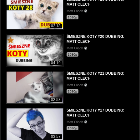
MATT OLECH
Matt Olech
1080p
02:18
ŚMIESZNE KOTY #20 DUBBING:
MATT OLECH
Matt Olech
1080p
04:19
ŚMIESZNE KOTY #21 DUBBING:
MATT OLECH
Matt Olech
1080p
02:58
ŚMIESZNE KOTY #17 DUBBING:
MATT OLECH
Matt Olech
1080p
03:57