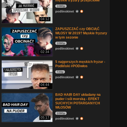
męskie fryzury przejściowe
1080p
podlinskinet
04:12
ZAPUSZCZAĆ czy OBCIĄĆ
WŁOSY W 2019? Męskie fryzury
w tym sezonie
1080p
podlinskinet
02:34
5 najgorszych męskich fryzur -
Podliński #PODwłos
720p
podlinskinet
04:44
BAD HAIR DAY układany na
puder i sól morską - EFEKT
SUCHYCH POTARGANYCH
WŁOSÓW
1080p
05:17
podlinskinet