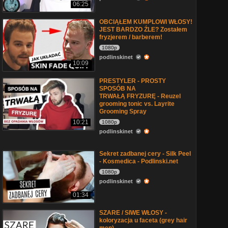
06:25
OBCIĄŁEM KUMPLOWI WŁOSY!
JEST BARDZO ŹLE? Zostałem
fryzjerem / barberem!
1080p
podlinskinet
10:09
PRESTYLER - PROSTY
SPOSÓB NA
TRWAŁĄ FRYZURĘ - Reuzel
grooming tonic vs. Layrite
Grooming Spray
10:21
1080p
podlinskinet
Sekret zadbanej cery - Silk Peel
- Kosmedica - Podlinski.net
1080p
podlinskinet
01:34
SZARE / SIWE WŁOSY -
koloryzacja u faceta (grey hair