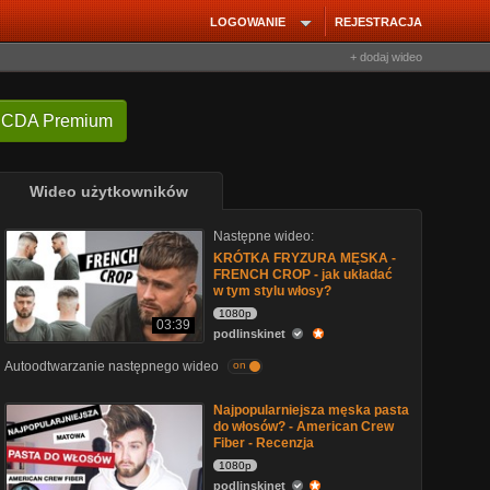
LOGOWANIE
REJESTRACJA
+ dodaj wideo
 CDA Premium
Wideo użytkowników
Następne wideo:
KRÓTKA FRYZURA MĘSKA -
FRENCH CROP - jak układać
w tym stylu włosy?
1080p
03:39
podlinskinet
Autoodtwarzanie następnego wideo
on
Najpopularniejsza męska pasta
do włosów? - American Crew
Fiber - Recenzja
1080p
podlinskinet