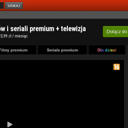
ów i seriali premium + telewizja
Dołącz
do
3,99 zł / miesiąc
Filmy premium
Seriale premium
Dla dzieci