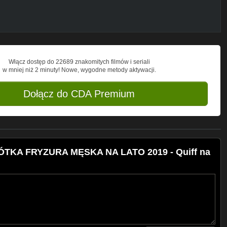
Włącz dostęp do 22689 znakomitych filmów i seriali
w mniej niż 2 minuty! Nowe, wygodne metody aktywacji.
Dołącz do CDA Premium
TKA FRYZURA MĘSKA NA LATO 2019 - Quiff na