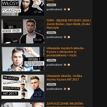
men)
1080p
podlinskinet
07:44
TOP5 - MĘSKIE FRYZURY 2016 |
Justin Bieber, Zayn Malik, Drake
Hairstyle
1080p
podlinskinet
05:09
Układanie męskich włosów -
fryzura z odcięciem (z
przedziałkiem) + tricki
1080p
podlinskinet
07:01
Układanie włosów - krótka
męska fryzura HIT 2017
1080p
podlinskinet
05:20
ZAPUSZCZANIE WŁOSÓW -