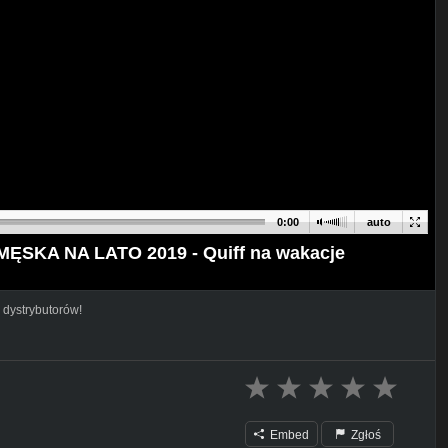
0:00
auto
KA NA LATO 2019 - Quiff na wakacje
 dystrybutorów!
Embed
Zgłoś