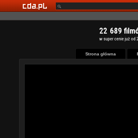
2
2
6
8
9
film
w super cenie już od 2
Strona główna