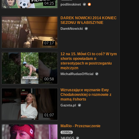
04:25
podlinskinet
DAREK NOWICKI 2014 KONIEC
SEZONU W ŁABISZYNIE
DarekNowicki
07:17
12 na 15. Mówi Ci to coś? W tym
shorts opowiadam o
stereotypach w postrzeganiu
mężczyzn
MichalRudasOfficial
00:58
Wzruszające wyznanie Ewy
Chodakowskiej o rozmowie z
mamą #shorts
Gazeta.pl
01:07
MaRio - Przeznaczenie
1080p
34UDGS