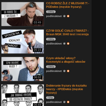
CO ROBISZ ŹLE Z WŁOSAMI ?! -
PODwłos (męskie fryzury)
1080p
podlinskinet
03:49
CZYM GOLIĆ CIAŁO I TWARZ? -
Braun MGK 3040 test i recenzja
1080p
podlinskinet
05:15
Czym układać włosy?
Kosmetyki a długość włosów
1080p
podlinskinet
06:02
Dobieranie fryzury do kształtu
twarzy - #PODwłos (męskie
fryzury)
720p
podlinskinet
06:44