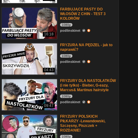
FARBUJĄCE PASTY DO
WŁOSÓW Z CHIN - TEST 3
KOLORÓW
1080p
podlinskinet
16:18
FRYZURA NA PĘDZEL - jak to
naprawić?
1080p
podlinskinet
04:43
FRYZURY DLA NASTOLATKÓW
(i nie tylko) - Bieber, G-eazy,
Marcus& Martinus hairstyle
1080p
podlinskinet
09:47
FRYZURY POLSKICH
PIŁKARZY -Lewandowski,
Szczęsny, Piszczek +
ROZDANIE!
1080p