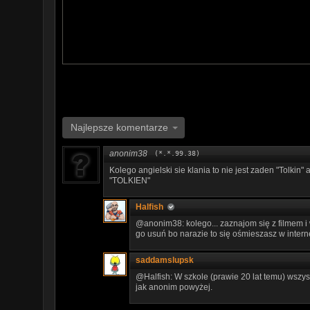
Najlepsze komentarze
anonim38
(*.*.99.38)
Kolego angielski sie klania to nie jest zaden "Tolkin" 
"TOLKIEN"
Halfish
@anonim38: kolego... zaznajom się z filmem i
go usuń bo narazie to się ośmieszasz w intern
saddamslupsk
@Halfish: W szkole (prawie 20 lat temu) wszy
jak anonim powyżej.