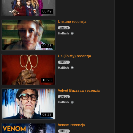
08:49
Unsane recenzja
1080p
Halfish
04:58
Us (To My) recenzja
1080p
Halfish
10:23
Velvet Buzzsaw recenzja
1080p
Halfish
08:27
Venom recenzja
1080p