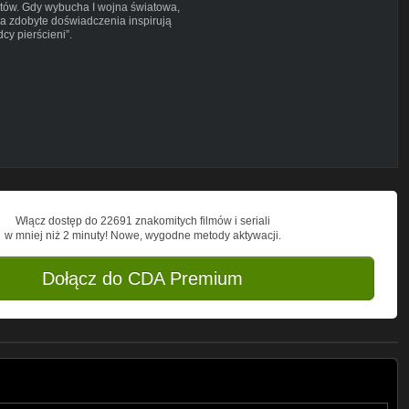
stów. Gdy wybucha I wojna światowa,
 a zdobyte doświadczenia inspirują
cy pierścieni”.
Włącz dostęp do 22691 znakomitych filmów i seriali
w mniej niż 2 minuty! Nowe, wygodne metody aktywacji.
CUpLH2rKp-GK9MWWLvc9RxQ&tab=2
Dołącz do CDA Premium
#cinema #halfish #movie #cowkinie
mynetflix #netflixpolska #cda #calefilmy