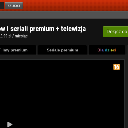
ów i seriali premium + telewizja
Dołącz
do
3,99 zł / miesiąc
Filmy premium
Seriale premium
Dla dzieci