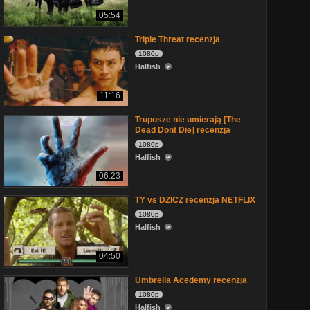
05:54
Triple Threat recenzja
1080p
Halfish
11:16
Truposze nie umierają [The
Dead Dont Die] recenzja
1080p
Halfish
06:23
TY vs DZICZ recenzja NETFLIX
1080p
Halfish
04:50
Umbrella Acedemy recenzja
1080p
Halfish