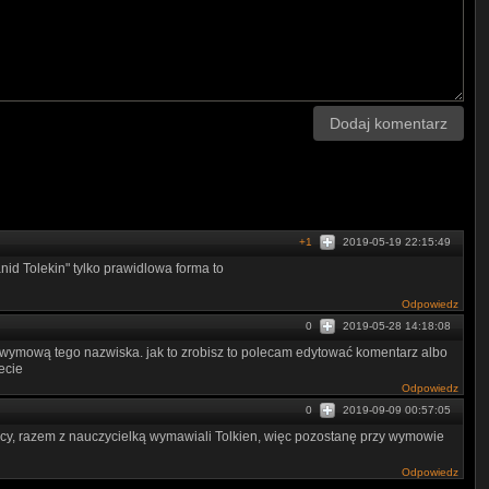
Dodaj komentarz
+1
2019-05-19 22:15:49
anid Tolekin" tylko prawidlowa forma to
Odpowiedz
0
2019-05-28 14:18:08
 wymową tego nazwiska. jak to zrobisz to polecam edytować komentarz albo
ecie
Odpowiedz
0
2019-09-09 00:57:05
scy, razem z nauczycielką wymawiali Tolkien, więc pozostanę przy wymowie
Odpowiedz