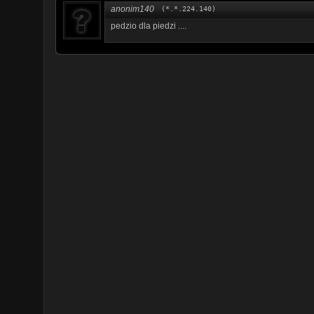
anonim140
(*.*.224.140)
pedzio dla piedzi ....