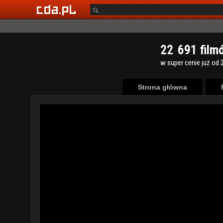
2
2
6
9
1
film
w super cenie już od 2
Strona główna