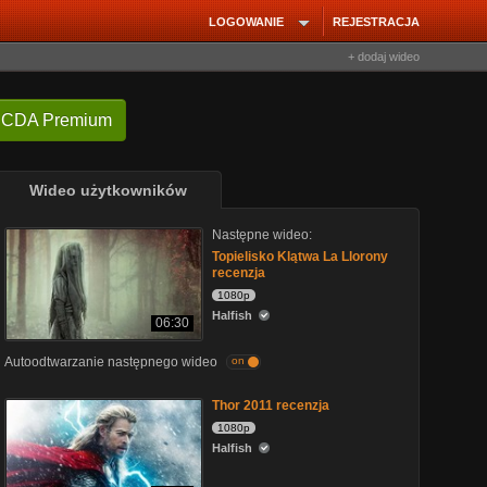
LOGOWANIE
REJESTRACJA
+ dodaj wideo
 CDA Premium
Wideo użytkowników
Następne wideo:
Topielisko Klątwa La Llorony
recenzja
1080p
Halfish
06:30
Autoodtwarzanie następnego wideo
on
Thor 2011 recenzja
1080p
Halfish