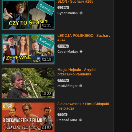
SŁOŃ - Suchary #165
1080p
Cyber Marian
02:35
LEKCJA POLSKIEGO - Suchary
#247
1080p
Cyber Marian
02:19
Magia Hejnału - Artyści
przeciwko Pandemii
1080p
mediAFinger
15:22
8 ciekawostek z filmu Chłopaki
nie płaczą
720p
Poznać Kino
04:53