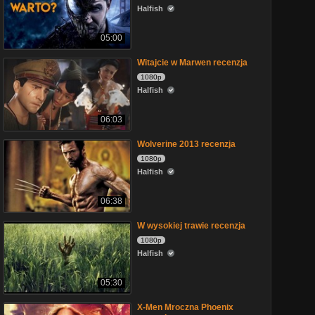
Halfish
05:00
Witajcie w Marwen recenzja
1080p
Halfish
06:03
Wolverine 2013 recenzja
1080p
Halfish
06:38
W wysokiej trawie recenzja
1080p
Halfish
05:30
X-Men Mroczna Phoenix