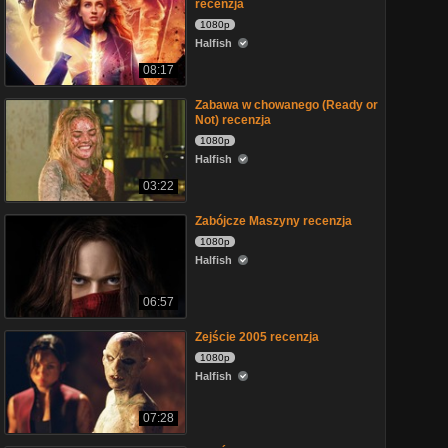
recenzja
1080p
Halfish
08:17
Zabawa w chowanego (Ready or
Not) recenzja
1080p
Halfish
03:22
Zabójcze Maszyny recenzja
1080p
Halfish
06:57
Zejście 2005 recenzja
1080p
Halfish
07:28