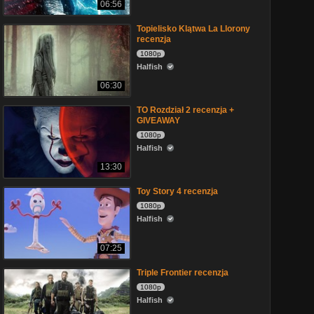
06:56
Topielisko Klątwa La Llorony
recenzja
1080p
Halfish
06:30
TO Rozdział 2 recenzja +
GIVEAWAY
1080p
Halfish
13:30
Toy Story 4 recenzja
1080p
Halfish
07:25
Triple Frontier recenzja
1080p
Halfish