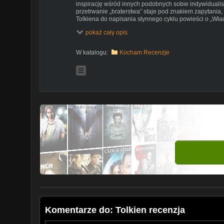
inspirację wśród innych podobnych sobie indywiduali
przetrwanie „braterstwa” staje pod znakiem zapytania,
Tolkiena do napisania słynnego cyklu powieści o „Wład
Ubrania MARVEL:
http://bit.ly/KochamKinoMerch
pokaż cały opis
kod 'games' da ci kolejne 10% zniżki (ponad $99)
kod 'game' da ci kolejne 5% zniżki (ponad $49)
W katalogu:
Kocham Recenzje
→
https://www.instagram.com/halfiish/
→
https://www.facebook.com/animehalfish
→
https://twitter.com/Just_Halfish
→
https://www.filmweb.pl/user/wisnia_wisnia
→
https://www.cda.pl/Halfish
Przetłumacz moje filmy
http://www.youtube.com/timedtext_cs_panel?c=U
↑ ↑ ↑ ↑ ↑ ↑ ↑ ↑ ↑ ↑ ↑ ↑
#tolkien #wladcapierscieni #hobbit #jrrtolkien #kino 
#multikino #nowosciwkinie #netflix #nowoscinetflix #fil
Komentarze do: Tolkien recenzja