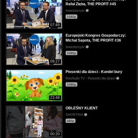
Rafał Zięba, THE PROFIT #45
inwestorzytv
1080p
07:48
Europejski Kongres Gospodarczy:
Michał Sapota, THE PROFIT #36
inwestorzytv
1080p
09:27
Piosenki dla dzieci - Kundel bury
RosNutki TV - Piosenki dla dzieci
1080p
23:48
OBLEŚNY KLIENT
SHORTRIX
480p
00:20