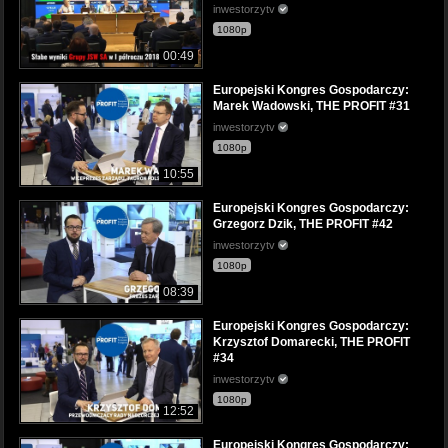
inwestorzytv
1080p
00:49
Europejski Kongres Gospodarczy:
Marek Wadowski, THE PROFIT #31
inwestorzytv
1080p
10:55
Europejski Kongres Gospodarczy:
Grzegorz Dzik, THE PROFIT #42
inwestorzytv
1080p
08:39
Europejski Kongres Gospodarczy:
Krzysztof Domarecki, THE PROFIT
#34
inwestorzytv
1080p
12:52
Europejski Kongres Gospodarczy: