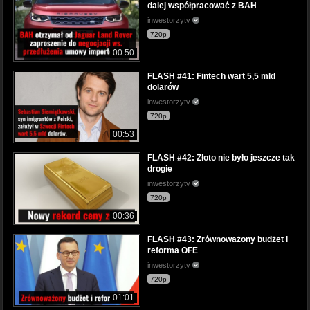
dalej współpracować z BAH
inwestorzytv
720p
00:50
FLASH #41: Fintech wart 5,5 mld
dolarów
inwestorzytv
720p
00:53
FLASH #42: Złoto nie było jeszcze tak
drogie
inwestorzytv
720p
00:36
FLASH #43: Zrównoważony budżet i
reforma OFE
inwestorzytv
720p
01:01