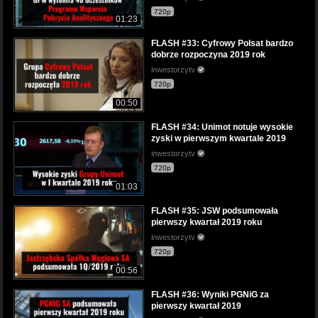
720p
01:23
FLASH #33: Cyfrowy Polsat bardzo
dobrze rozpoczyna 2019 rok
inwestorzytv
720p
00:50
FLASH #34: Unimot notuje wysokie
zyski w pierwszym kwartale 2019
inwestorzytv
720p
01:03
FLASH #35: JSW podsumowała
pierwszy kwartał 2019 roku
inwestorzytv
720p
00:56
FLASH #36: Wyniki PGNiG za
pierwszy kwartał 2019