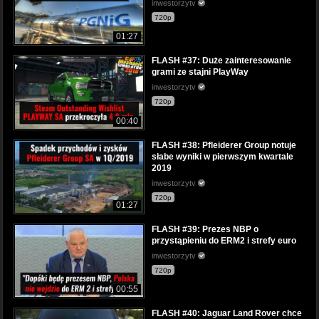
inwestorzytv
720p
01:27
FLASH #37: Duże zainteresowanie
grami ze stajni PlayWay
inwestorzytv
720p
00:40
FLASH #38: Pfleiderer Group notuje
słabe wyniki w pierwszym kwartale
2019
inwestorzytv
720p
01:27
FLASH #39: Prezes NBP o
przystąpieniu do ERM2 i strefy euro
inwestorzytv
720p
00:55
FLASH #40: Jaguar Land Rover chce