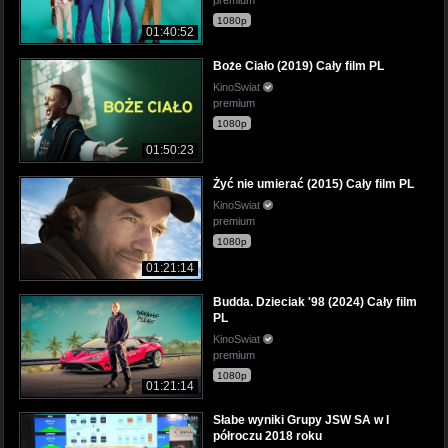
premium
1080p
01:40:52
Boże Ciało (2019) Cały film PL
KinoSwiat
premium
1080p
01:50:23
Żyć nie umierać (2015) Cały film PL
KinoSwiat
premium
1080p
01:21:14
Budda. Dzieciak '98 (2024) Cały film
PL
KinoSwiat
premium
1080p
01:21:14
Słabe wyniki Grupy JSW SA w I
półroczu 2018 roku