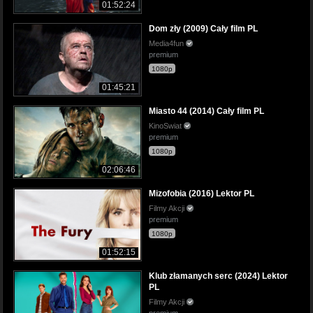
01:52:24
Dom zły (2009) Cały film PL
Media4fun
premium
1080p
01:45:21
Miasto 44 (2014) Cały film PL
KinoSwiat
premium
1080p
02:06:46
Mizofobia (2016) Lektor PL
Filmy Akcji
premium
1080p
01:52:15
Klub złamanych serc (2024) Lektor
PL
Filmy Akcji