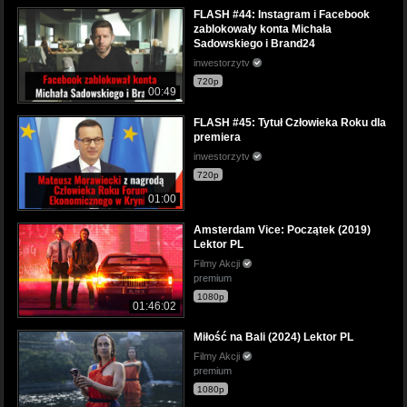
FLASH #44: Instagram i Facebook
zablokowały konta Michała
Sadowskiego i Brand24
inwestorzytv
720p
00:49
FLASH #45: Tytuł Człowieka Roku dla
premiera
inwestorzytv
720p
01:00
Amsterdam Vice: Początek (2019)
Lektor PL
Filmy Akcji
premium
1080p
01:46:02
Miłość na Bali (2024) Lektor PL
Filmy Akcji
premium
1080p