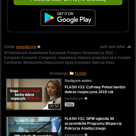
Dodał:
inwestorzytv
zwiń opis video
W Katowicach wystartował Europejski Kongres Gospodarczy (EEC –
European Economic Congress), największa impreza gospodarcza w Europie
Centralnej. Wydarzeniu towarzyszyć będą European Start-up Days.
W katalogu:
FLASH
Następne wideo:
FLASH #33: Cyfrowy Polsat bardzo
dobrze rozpoczyna 2019 rok
inwestorzytv
720p
00:50
FLASH #31: GPW ogłosiła 40
uczestników Programu Wsparcia
Pokrycia Analitycznego
inwestorzytv