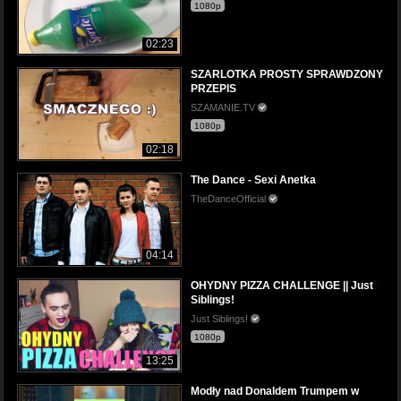
1080p
02:23
SZARLOTKA PROSTY SPRAWDZONY
PRZEPIS
SZAMANIE.TV
1080p
02:18
The Dance - Sexi Anetka
TheDanceOfficial
04:14
OHYDNY PIZZA CHALLENGE || Just
Siblings!
Just Siblings!
1080p
13:25
Modły nad Donaldem Trumpem w