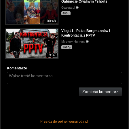
Gabinecie Owalnym #shorts
Gazeta.pl
480p
00:48
Vlog #1 - Pałac Bergmannów i
Konfrontacja z PPTV
Mystery Hunters
1080p
19:37
Komentarze
Zamieść komentarz
Przejdź do pełnej wersji cda.pl