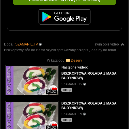
Dodał:
SZAMANIE.TV
zwiń opis video
Biszkoptowy sód do ciasta szybki sprawdzony przepis , idealny do rolad
W katalogu:
Desery
Następne wideo:
BISZKOPTOWA ROLADA Z MASĄ
BUDYNIOWĄ
SZAMANIE-TV
1080p
04:02
BISZKOPTOWA ROLADA Z MASĄ
BUDYNIOWĄ
SZAMANIE.TV
1080p
04:02