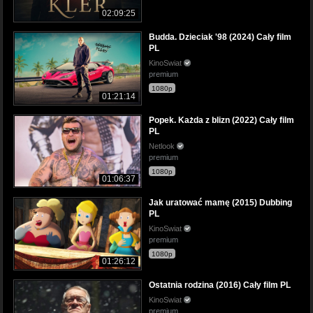
02:09:25
Budda. Dzieciak '98 (2024) Cały film
PL
KinoSwiat
premium
1080p
01:21:14
Popek. Każda z blizn (2022) Cały film
PL
Netlook
premium
1080p
01:06:37
Jak uratować mamę (2015) Dubbing
PL
KinoSwiat
premium
1080p
01:26:12
Ostatnia rodzina (2016) Cały film PL
KinoSwiat
premium