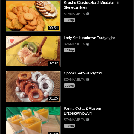
Kruche Ciasteczka Z Migdałami i
Słonecznikiem
SZAMANIE.TV
1080p
00:54
Lody Śmietankowe Tradycyjne
SZAMANIE.TV
1080p
02:32
Oponki Serowe Pączki
SZAMANIE.TV
1080p
01:25
Panna Cotta Z Musem
Brzoskwiniowym
SZAMANIE.TV
1080p
01:59