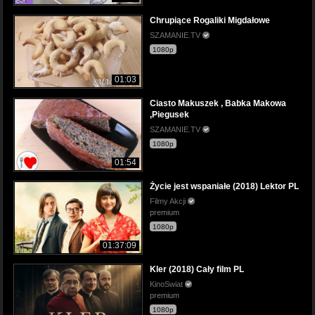
Chrupiące Rogaliki Migdałowe
SZAMANIE.TV
1080p
01:03
Ciasto Makuszek , Babka Makowa
,Piegusek
SZAMANIE.TV
1080p
01:54
Życie jest wspaniałe (2018) Lektor PL
Filmy Akcji
premium
1080p
01:37:09
Kler (2018) Cały film PL
KinoSwiat
premium
1080p