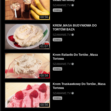
Układ Nerwowy
SZAMANIE.TV
1080p
00:56
KREM ,MASA BUDYNIOWA DO
TORTÓW BAZA
SZAMANIE.TV
1080p
01:07
Krem Rafaello Do Tortów , Masa
Tortowa
SZAMANIE.TV
1080p
00:58
Krem Truskawkowy Do Tortów , Masa
Tortowa
SZAMANIE.TV
1080p
00:56