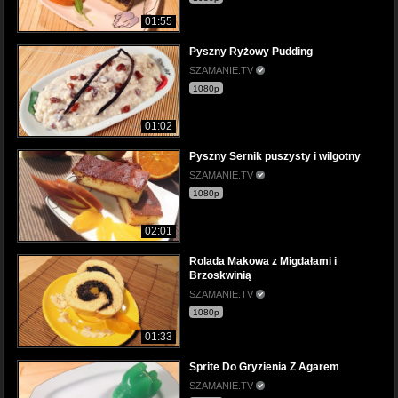
01:55
Pyszny Ryżowy Pudding
SZAMANIE.TV
1080p
01:02
Pyszny Sernik puszysty i wilgotny
SZAMANIE.TV
1080p
02:01
Rolada Makowa z Migdałami i
Brzoskwinią
SZAMANIE.TV
1080p
01:33
Sprite Do Gryzienia Z Agarem
SZAMANIE.TV