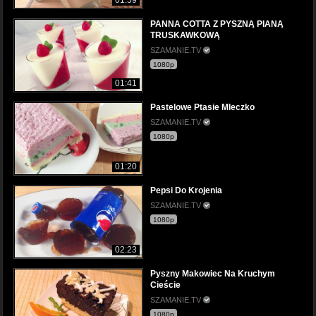
PANNA COTTA Z PYSZNĄ PIANĄ
TRUSKAWKOWĄ
SZAMANIE.TV
1080p
01:41
Pastelowe Ptasie Mleczko
SZAMANIE.TV
1080p
01:20
Pepsi Do Krojenia
SZAMANIE.TV
1080p
02:23
Pyszny Makowiec Na Kruchym
Cieście
SZAMANIE.TV
1080p