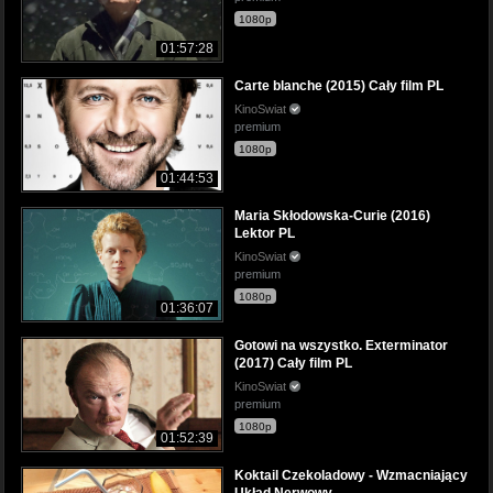
1080p
01:57:28
Carte blanche (2015) Cały film PL
KinoSwiat
premium
1080p
01:44:53
Maria Skłodowska-Curie (2016)
Lektor PL
KinoSwiat
premium
1080p
01:36:07
Gotowi na wszystko. Exterminator
(2017) Cały film PL
KinoSwiat
premium
1080p
01:52:39
Koktail Czekoladowy - Wzmacniający