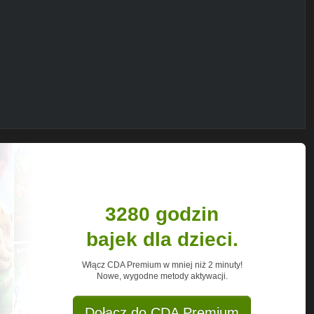
06411974477
DAJ MI MOTYWACJĘ DO ROBIENIA
3280 godzin
bajek dla dzieci.
Włącz CDA Premium w mniej niż 2 minuty!
Nowe, wygodne metody aktywacji.
Dołącz do CDA Premium