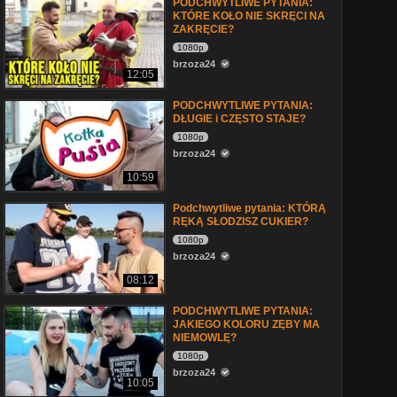
PODCHWYTLIWE PYTANIA:
KTÓRE KOŁO NIE SKRĘCI NA
ZAKRĘCIE?
1080p
brzoza24
12:05
PODCHWYTLIWE PYTANIA:
DŁUGIE i CZĘSTO STAJE?
1080p
brzoza24
10:59
Podchwytliwe pytania: KTÓRĄ
RĘKĄ SŁODZISZ CUKIER?
1080p
brzoza24
08:12
PODCHWYTLIWE PYTANIA:
JAKIEGO KOLORU ZĘBY MA
NIEMOWLĘ?
1080p
brzoza24
10:05