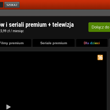
ów i seriali premium + telewizja
Dołącz
do
3,99 zł / miesiąc
Filmy premium
Seriale premium
Dla dzieci