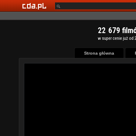
2
2
6
7
9
film
w super cenie już od 2
Strona główna