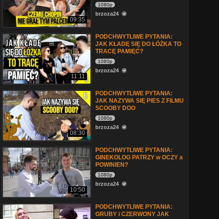
1080p
brzoza24
09:35
PODCHWYTLIWE PYTANIA:
JAK KŁADĘ SIĘ DO ŁÓŻKA TO
TRACĘ PAMIĘĆ?
1080p
brzoza24
11:11
PODCHWYTLIWE PYTANIA:
JAK NAZYWA SIĘ PIES Z FILMU
SCOOBY DOO
1080p
brzoza24
08:30
PODCHWYTLIWE PYTANIA:
GINEKOLOG PATRZY w OCZY a
POWINIEN?
1080p
brzoza24
10:50
PODCHWYTLIWE PYTANIA:
GRUBY i CZERWONY JAK