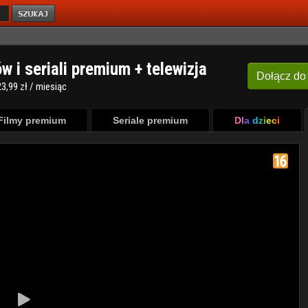
ów i seriali premium + telewizja
Dołącz
do
3,99 zł / miesiąc
Filmy premium
Seriale premium
Dla dzieci