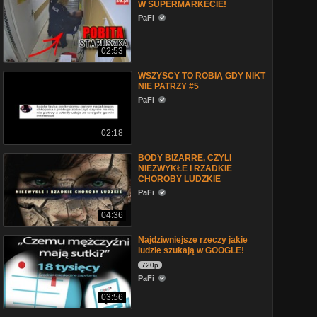
W SUPERMARKECIE!
PaFi
02:53
WSZYSCY TO ROBIĄ GDY NIKT
NIE PATRZY #5
PaFi
02:18
BODY BIZARRE, CZYLI
NIEZWYKŁE I RZADKIE
CHOROBY LUDZKIE
PaFi
04:36
Najdziwniejsze rzeczy jakie
ludzie szukają w GOOGLE!
720p
PaFi
03:56