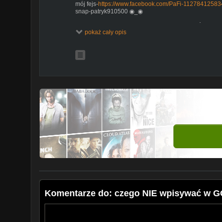
mój fejs-
https://www.facebook.com/PaFi-11278412583
snap-patryk910500 ◉_◉
DRUGI KANAŁ! OBCZAJ KONIECZNIE: HITY ŚWIATA
pokaż cały opis
https://www.youtube.com/channel/UCuYIk03mosWfAC
Wyślij mi swoją historyjkę w prywatnej wiadomości do
email:patryk910500@gmail.com ◉_◉
ps.Jak nie dasz LAJKA to cie zjem XD ◉_◉
napisz w komentarzu jak mija ci dzien !
◉_◉ d-_-b d-_-b d-_-b d-_-b ◉_◉
czego NIE wpisywać w GOOGLE #2
Komentarze do: czego NIE wpisywać w 