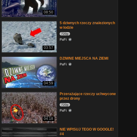
08:50
5 dziwnych rzeczy znalezionych
w lodzie
720p
PaFi
03:57
DZIWNE MIEJSCA NA ZIEMI
PaFi
04:59
Przerażające rzeczy uchwycone
przez drony
720p
PaFi
04:18
NIE WPISUJ TEGO W GOOGLE!
#4