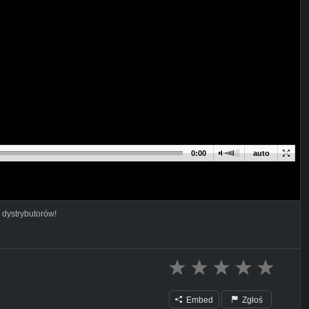
0:00
auto
 dystrybutorów!
Embed
Zgłoś