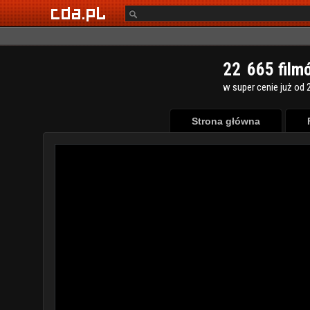
2
2
6
6
5
film
w super cenie już od 2
Strona główna