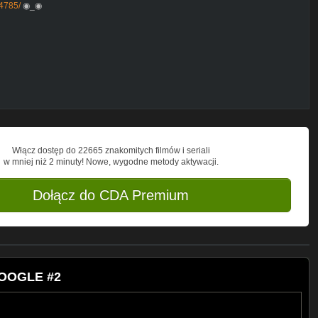
4785/
◉_◉
wrRRaditg
 mnie !! ◉_◉
Włącz dostęp do 22665 znakomitych filmów i seriali
w mniej niż 2 minuty! Nowe, wygodne metody aktywacji.
Dołącz do CDA Premium
GOOGLE #2