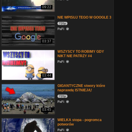
09:22
NIE WPISUJ TEGO W GOOGLE 3
720p
PaFi
03:37
WSZYSCY TO ROBIMY GDY
NIKT NIE PATRZY #4
PaFi
03:44
GIGANTYCZNE stwory które
naprawdę ISTNIEJĄ!
720p
PaFi
03:45
WIELKA stopa - pogromca
potworów
PaFi