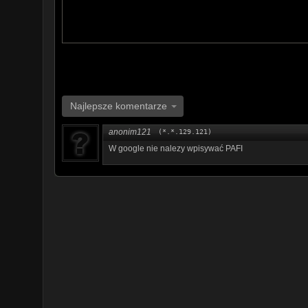
Najlepsze komentarze
anonim121
(*.*.129.121)
W google nie nalezy wpisywać PAFI