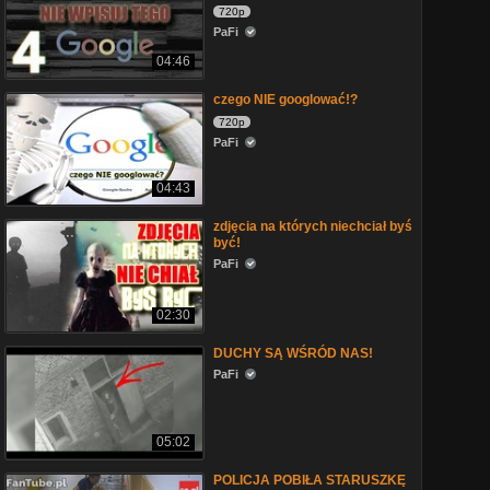
720p
PaFi
04:46
czego NIE googlować!?
720p
PaFi
04:43
zdjęcia na których niechciał byś
być!
PaFi
02:30
DUCHY SĄ WŚRÓD NAS!
PaFi
05:02
POLICJA POBIŁA STARUSZKĘ