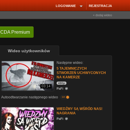
LOGOWANIE
REJESTRACJA
+ dodaj wideo
 CDA Premium
Wideo użytkowników
Następne wideo:
5 TAJEMNICZYCH
STWORZEŃ UCHWYCONYCH
NA KAMERZE
480p
03:14
PaFi
Autoodtwarzanie następnego wideo
on
WIEDŹMY SĄ WŚRÓD NAS!
NAGRANIA
PaFi