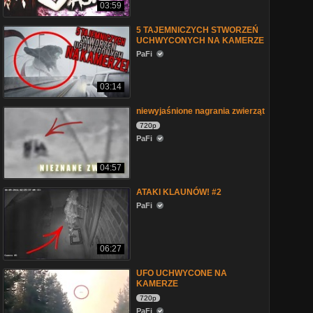
03:59
5 TAJEMNICZYCH STWORZEŃ
UCHWYCONYCH NA KAMERZE
PaFi
03:14
niewyjaśnione nagrania zwierząt
720p
PaFi
04:57
ATAKI KLAUNÓW! #2
PaFi
06:27
UFO UCHWYCONE NA
KAMERZE
720p
PaFi