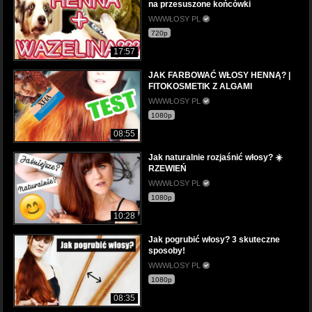
na przesuszone końcówki
WWWŁOSY PL
720p
17:57
JAK FARBOWAĆ WŁOSY HENNĄ? |
FITOKOSMETIK Z ALGAMI
WWWŁOSY PL
1080p
08:55
Jak naturalnie rozjaśnić włosy? ☀️
RZEWIEŃ
WWWŁOSY PL
1080p
10:28
Jak pogrubić włosy? 3 skuteczne
sposoby!
WWWŁOSY PL
1080p
08:35