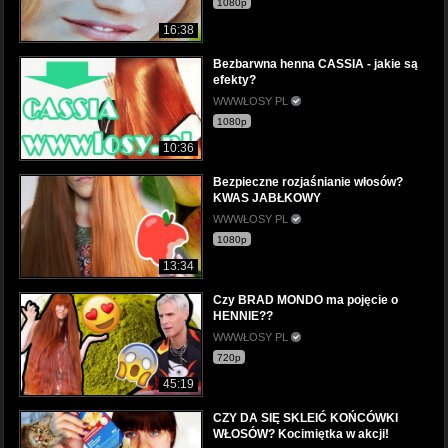
1080p
16:38
Bezbarwna henna CASSIA - jakie są
efekty?
WWWŁOSY PL
1080p
10:36
Bezpieczne rozjaśnianie włosów?
KWAS JABŁKOWY
WWWŁOSY PL
1080p
13:34
Czy BRAD MONDO ma pojęcie o
HENNIE??
WWWŁOSY PL
720p
45:19
CZY DA SIĘ SKLEIĆ KOŃCÓWKI
WŁOSÓW? Kocimiętka w akcji!