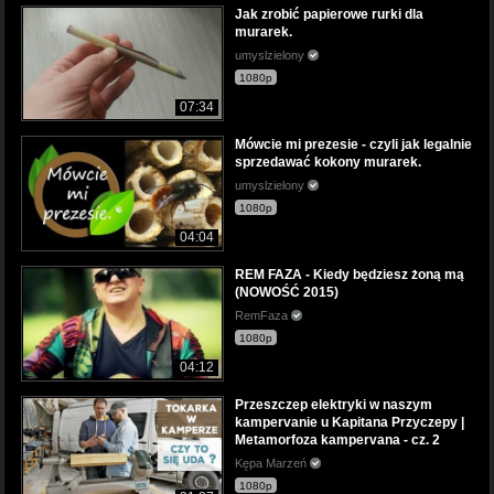
Jak zrobić papierowe rurki dla
murarek.
umyslzielony
1080p
07:34
Mówcie mi prezesie - czyli jak legalnie
sprzedawać kokony murarek.
umyslzielony
1080p
04:04
REM FAZA - Kiedy będziesz żoną mą
(NOWOŚĆ 2015)
RemFaza
1080p
04:12
Przeszczep elektryki w naszym
kampervanie u Kapitana Przyczepy |
Metamorfoza kampervana - cz. 2
Kępa Marzeń
1080p