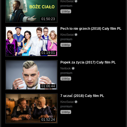
KinoSwiat
premium
1080p
01:50:23
Pech to nie grzech (2018) Cały film PL
KinoSwiat
premium
1080p
01:19:01
Popek za życia (2017) Cały film PL
Netlook
premium
1080p
01:06:44
7 uczuć (2018) Cały film PL
KinoSwiat
premium
1080p
01:52:24