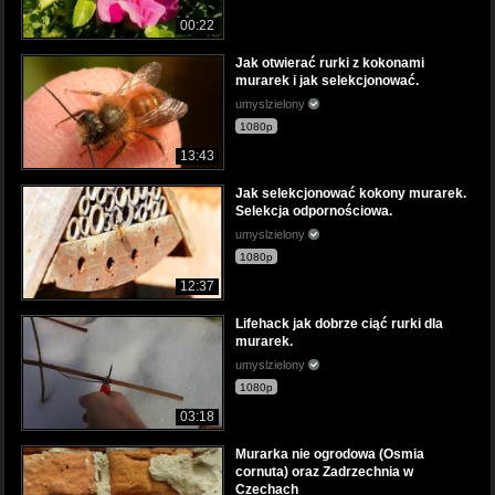
00:22
Jak otwierać rurki z kokonami
murarek i jak selekcjonować.
umyslzielony
1080p
13:43
Jak selekcjonować kokony murarek.
Selekcja odpornościowa.
umyslzielony
1080p
12:37
Lifehack jak dobrze ciąć rurki dla
murarek.
umyslzielony
1080p
03:18
Murarka nie ogrodowa (Osmia
cornuta) oraz Zadrzechnia w
Czechach