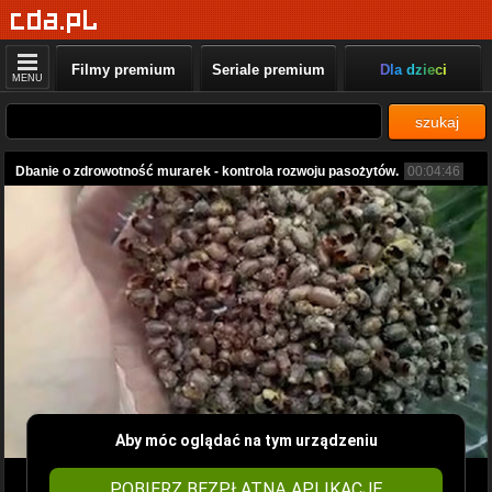
Filmy premium
Seriale premium
Dla dzieci
MENU
szukaj
Dbanie o zdrowotność murarek - kontrola rozwoju pasożytów.
00:04:46
Aby móc oglądać na tym urządzeniu
POBIERZ BEZPŁATNĄ APLIKACJĘ