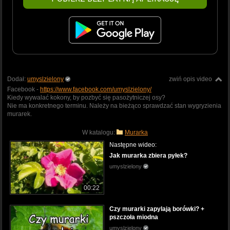
Dodał:
umyslzielony
zwiń opis video
Facebook -
https://www.facebook.com/umyslzielony/
Kiedy wywalać kokony, by pozbyć się pasożytniczej osy?
Nie ma konkretnego terminu. Należy na bieżąco sprawdzać stan wygryzienia
murarek.
W katalogu:
Murarka
Następne wideo:
Jak murarka zbiera pyłek?
umyslzielony
00:22
Czy murarki zapylają borówki? +
pszczoła miodna
umyslzielony