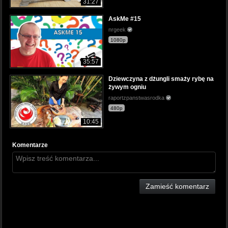
31:27
AskMe #15
nrgeek
1080p
35:57
Dziewczyna z dżungli smaży rybę na
żywym ogniu
raportzpanstwasrodka
480p
10:45
Komentarze
Zamieść komentarz