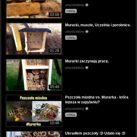
umyslzielony
1080p
03:08
Murarki, muszle, Uczelnia i porobnice.
umyslzielony
1080p
01:28
Murarki zaczynają pracę.
umyslzielony
05:48
Pszczoła miodna vs. Murarka - która
lepsza w zapylaniu?
umyslzielony
1080p
10:48
Ukradłem pszczoły :D Udało się :D