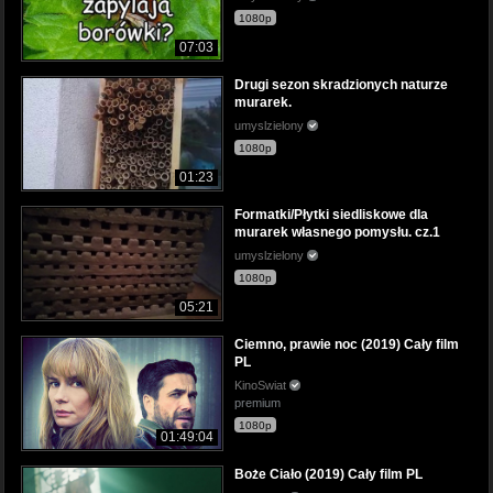
1080p
07:03
Drugi sezon skradzionych naturze
murarek.
umyslzielony
1080p
01:23
Formatki/Płytki siedliskowe dla
murarek własnego pomysłu. cz.1
umyslzielony
1080p
05:21
Ciemno, prawie noc (2019) Cały film
PL
KinoSwiat
premium
1080p
01:49:04
Boże Ciało (2019) Cały film PL