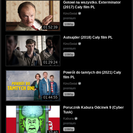
Gotowi na wszystko. Exterminator
(2017) Cały film PL
KinoSwiat
premium
1080p
01:52:39
Autsajder (2018) Cały film PL
KinoSwiat
premium
1080p
01:29:24
Powrót do tamtych dni (2021) Cały
film PL
KinoSwiat
premium
1080p
01:44:55
Porucznik Kabura Odcinek 9 (Cyber
Tusk)
Kabura
premium
1080p
10:40