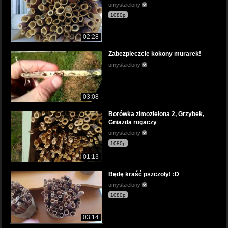
umyslzielony
1080p
02:28
Zabezpieczcie kokony murarek!
umyslzielony
03:08
Borówka zimozielona 2, Grzybek,
Gniazda rogaczy
umyslzielony
1080p
01:13
Będę kraść pszczoły! :D
umyslzielony
1080p
03:14