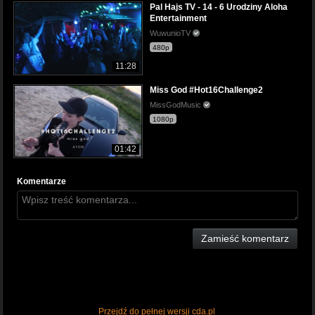
Pal Hajs TV - 14 - 6 Urodziny Aloha
Entertainment
WuwunioTV
480p
11:28
Miss God #Hot16Challenge2
MissGodMusic
1080p
01:42
Komentarze
Zamieść komentarz
Przejdź do pełnej wersji cda.pl