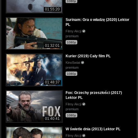
1080p
01:55:20
Surinam: Gra o władzę (2020) Lektor
PL
Filmy Akcji
premium
1080p
01:32:01
Kurier (2019) Cały film PL
KinoSwiat
premium
1080p
01:48:37
Fox: Grzechy przeszłości (2017)
Lektor PL
Filmy Akcji
premium
1080p
01:40:41
W świetle dnia (2013) Lektor PL
Filmy Akcji