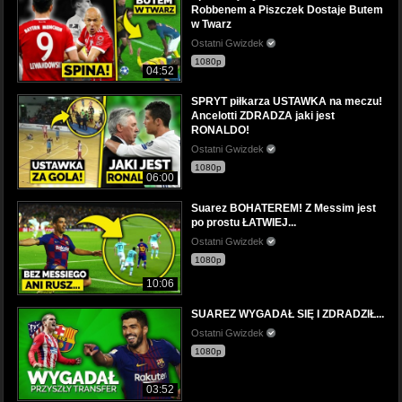
Robbenem a Piszczek Dostaje Butem
w Twarz
Ostatni Gwizdek
1080p
04:52
SPRYT piłkarza USTAWKA na meczu!
Ancelotti ZDRADZA jaki jest
RONALDO!
Ostatni Gwizdek
1080p
06:00
Suarez BOHATEREM! Z Messim jest
po prostu ŁATWIEJ...
Ostatni Gwizdek
1080p
10:06
SUAREZ WYGADAŁ SIĘ I ZDRADZIŁ...
Ostatni Gwizdek
1080p
03:52