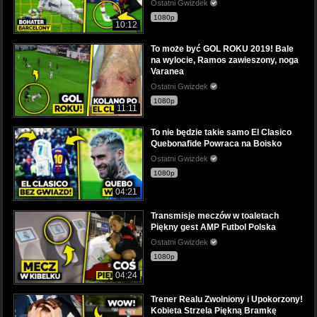
Ostatni Gwizdek
1080p
10:12
To może być GOL ROKU 2019! Bale
na wylocie, Ramos zawieszony, noga
Varanea
Ostatni Gwizdek
1080p
11:11
To nie będzie takie samo El Clasico
Quebonafide Powraca na Boisko
Ostatni Gwizdek
1080p
04:21
Transmisje meczów w toaletach
Piękny gest AMP Futbol Polska
Ostatni Gwizdek
1080p
04:24
Trener Realu Zwolniony i Upokorzony!
Kobieta Strzela Piękną Bramkę