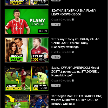
10:31
SZATNIA BAYERNU ZNA PLANY
LEWANDOWSKIEGO!
Ostatni Gwizdek
1080p
03:19
Szczęsny z żoną ZBUDUJĄ PAŁAC!
SZOKUJĄCE zarobki Kuby
Błaszczykowskiego!
Ostatni Gwizdek
1080p
06:03
Szok... CWANY LIVERPOOL! Messi
ZOSTAŁ po meczu na STADIONIE...
Komu kibicuję?
Ostatni Gwizdek
1080p
12:30
Ter Stegen RATUJE FC BARCELONĘ
w Lidze Mistrzów! OSTRY FAUL na
piłkarzu Chelsea!