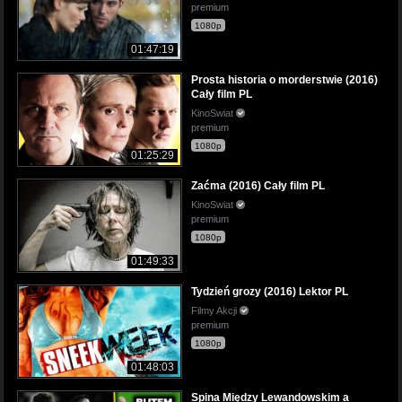
premium
1080p
01:47:19
Prosta historia o morderstwie (2016)
Cały film PL
KinoSwiat
premium
1080p
01:25:29
Zaćma (2016) Cały film PL
KinoSwiat
premium
1080p
01:49:33
Tydzień grozy (2016) Lektor PL
Filmy Akcji
premium
1080p
01:48:03
Spina Między Lewandowskim a