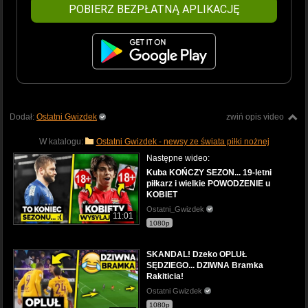
POBIERZ BEZPŁATNĄ APLIKACJĘ
Dodał:
Ostatni Gwizdek
zwiń opis video
W katalogu:
Ostatni Gwizdek - newsy ze świata piłki nożnej
Następne wideo:
Kuba KOŃCZY SEZON... 19-letni
piłkarz i wielkie POWODZENIE u
KOBIET
Ostatni_Gwizdek
11:01
1080p
SKANDAL! Dzeko OPLUŁ
SĘDZIEGO... DZIWNA Bramka
Rakiticia!
Ostatni Gwizdek
1080p