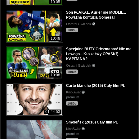
10:05
Son PŁAKAŁ, Aurier się MODLIŁ...
Poważna kontuzja Gomesa!
Ostatni Gwizdek
1080p
10:48
Specjalne BUTY Griezmanna! Nie ma
Lewego... Kto założy OPASKĘ
KAPITANA?
Ostatni Gwizdek
1080p
10:08
Carte blanche (2015) Cały film PL
KinoSwiat
premium
1080p
01:44:53
Smoleńsk (2016) Cały film PL
KinoSwiat
premium