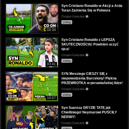
Syn Cristiano Ronaldo w Akcji a Arda
Turan Zamienia Się w Potwora
Ostatni Gwizdek
1080p
04:34
Syn Cristiano Ronaldo z LEPSZĄ
SKUTECZNOŚCIĄ! Powinien uczyć
ojca!
Ostatni Gwizdek
1080p
03:41
SYN Messiego CIESZY SIĘ z
niepowodzenia Barcelony! Piękna
PRZEWROTKA w peruwiańskiej lidze!
Ostatni Gwizdek
1080p
10:07
Syn Suareza GRYZIE TATĘ jak
Chielliniego! Neymarowi PUŚCIŁY
NERWY!
Ostatni Gwizdek
1080p