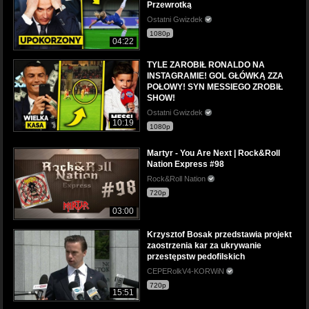
Przewrotką
Ostatni Gwizdek
1080p
04:22
TYLE ZAROBIŁ RONALDO NA
INSTAGRAMIE! GOL GŁÓWKĄ ZZA
POŁOWY! SYN MESSIEGO ZROBIŁ
SHOW!
Ostatni Gwizdek
10:19
1080p
Martyr - You Are Next | Rock&Roll
Nation Express #98
Rock&Roll Nation
720p
03:00
Krzysztof Bosak przedstawia projekt
zaostrzenia kar za ukrywanie
przestępstw pedofilskich
CEPERolkV4-KORWiN
720p
15:51