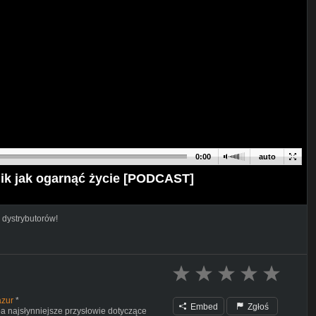
0:00
auto
nik jak ogarnąć życie [PODCAST]
 dystrybutorów!
azur
*
Embed
Zgłoś
ba najsłynniejsze przysłowie dotyczące