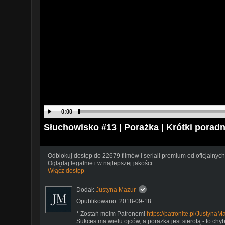
0:00
Słuchowisko #13 | Porażka | Krótki porad
Odblokuj dostęp do 22679 filmów i seriali premium od oficjalnych
Oglądaj legalnie i w najlepszej jakości.
Włącz dostęp
Dodał:
Justyna Mazur
Opublikowano: 2018-09-18
* Zostań moim Patronem!
https://patronite.pl/JustynaM
Sukces ma wielu ojców, a porażka jest sierotą - to chy