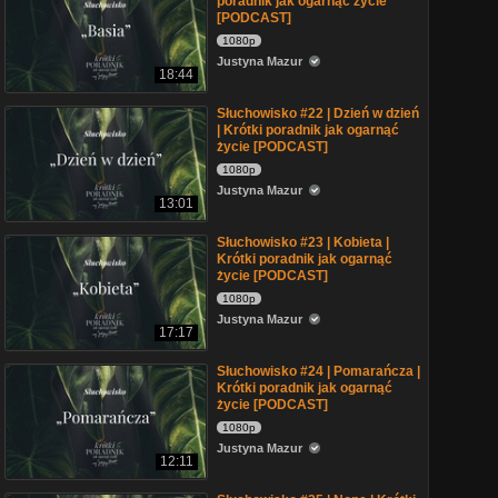
poradnik jak ogarnąć życie
[PODCAST]
1080p
Justyna Mazur
18:44
Słuchowisko #22 | Dzień w dzień
| Krótki poradnik jak ogarnąć
życie [PODCAST]
1080p
Justyna Mazur
13:01
Słuchowisko #23 | Kobieta |
Krótki poradnik jak ogarnąć
życie [PODCAST]
1080p
Justyna Mazur
17:17
Słuchowisko #24 | Pomarańcza |
Krótki poradnik jak ogarnąć
życie [PODCAST]
1080p
Justyna Mazur
12:11