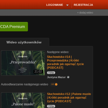
LOGOWANIE
REJESTRACJA
+ dodaj wideo
 CDA Premium
Wideo użytkowników
Następne wideo:
Słuchowisko #14 |
Przeprowadzka | Krótki
poradnik jak ogarnąć życie
[PODCAST]
21:02
720p
Justyna Mazur
Autoodtwarzanie następnego wideo
on
Słuchowisko #12 | Palone masło
| Krótki poradnik jak ogarnąć
życie [PODCAST]
720p