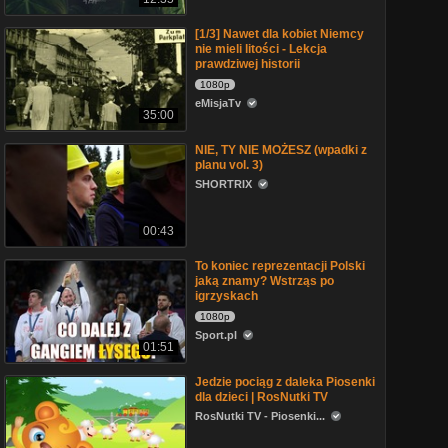
[1/3] Nawet dla kobiet Niemcy
nie mieli litości - Lekcja
prawdziwej historii
1080p
eMisjaTv
35:00
NIE, TY NIE MOŻESZ (wpadki z
planu vol. 3)
SHORTRIX
00:43
To koniec reprezentacji Polski
jaką znamy? Wstrząs po
igrzyskach
1080p
Sport.pl
01:51
Jedzie pociąg z daleka Piosenki
dla dzieci | RosNutki TV
RosNutki TV - Piosenki...