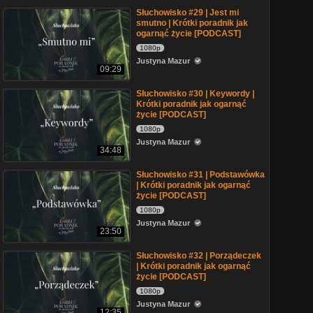
Słuchowisko #29 | Jest mi
smutno | Krótki poradnik jak
ogarnąć życie [PODCAST]
1080p
Justyna Mazur
09:29
Słuchowisko #30 | Keywordy |
Krótki poradnik jak ogarnąć
życie [PODCAST]
1080p
Justyna Mazur
34:48
Słuchowisko #31 | Podstawówka
| Krótki poradnik jak ogarnąć
życie [PODCAST]
1080p
Justyna Mazur
23:50
Słuchowisko #32 | Porządeczek
| Krótki poradnik jak ogarnąć
życie [PODCAST]
1080p
Justyna Mazur
12:35