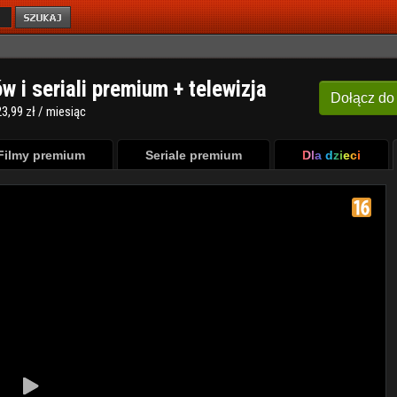
ów i seriali premium + telewizja
Dołącz
do
3,99 zł / miesiąc
Filmy premium
Seriale premium
Dla dzieci