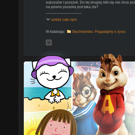
sukcesów i porażek. Do tej drugiej nikt się nie chce p
na pewno porażka jest taka zła?
_________________
pokaż cały opis
Dołącz do grupy, pogadajmy o życiu:
https://www.fac
_________________
W katalogu:
Słuchowisko. Pogadajmy o życiu
Nazywam się Justyna Mazur i piszę blog Krótki poradni
ponuraczką, pół błaznem. Pół samotniczką, pół duszą t
wizjonerką najgorszych scenariuszy. Pół pedantką, pó
trochę pewną siebie. Po latach dołów, pechów i nies
perspektywę do patrzenia na świat, żeby był fajniejsz
podzielić. Ślązaczka, która z miłości przeprowadziła si
Postanowiłam wyjść poza blog i do słowa pisanego 
znajdziesz dużo zwykłego życia, bo takie - moim zdanie
_________________
Możesz mnie spotkać:
Instagram:
www.instagram.com/krotkiporadnikpl
Facebook:
www.facebook.com/mazur.justyna
Blog:
www.krotkiporadnik.pl
Fanpage:
www.facebook.com/krotki.poradnik.jak.ogarn