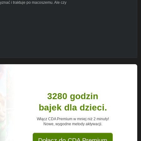
rzyznać i traktuje po macoszemu. Ale czy
ebook.com/groups/pogadajmyozyciu/
k, jak ogarnąć życie. Jestem pół
owarzystwa. Pół optymistką, pół
ł bałaganiarą. Trochę zakompleksioną i
zczęść wszelakich znalazłam odpowiednią
y. W dodatku postanowiłam się nią
ę do Warszawy - to właśnie ja.
dodać mówione. W moich podcastach
m - jest najfajniejsze.
3280 godzin
bajek dla dzieci.
Włącz CDA Premium w mniej niż 2 minuty!
ac.zycie
Nowe, wygodne metody aktywacji.
Dołącz do CDA Premium