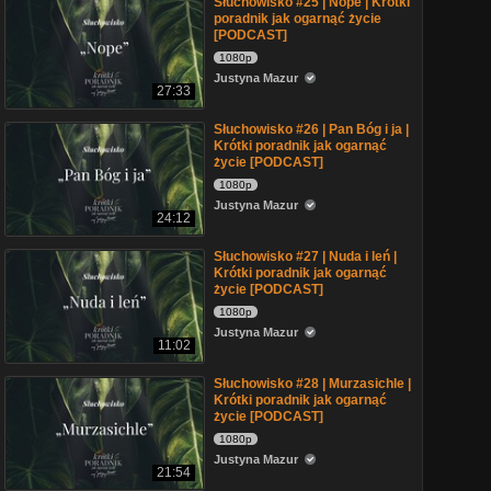
Słuchowisko #25 | Nope | Krótki
poradnik jak ogarnąć życie
[PODCAST]
1080p
Justyna Mazur
27:33
Słuchowisko #26 | Pan Bóg i ja |
Krótki poradnik jak ogarnąć
życie [PODCAST]
1080p
Justyna Mazur
24:12
Słuchowisko #27 | Nuda i leń |
Krótki poradnik jak ogarnąć
życie [PODCAST]
1080p
Justyna Mazur
11:02
Słuchowisko #28 | Murzasichle |
Krótki poradnik jak ogarnąć
życie [PODCAST]
1080p
Justyna Mazur
21:54