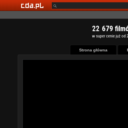
2
2
6
7
9
film
w super cenie już od 2
Strona główna