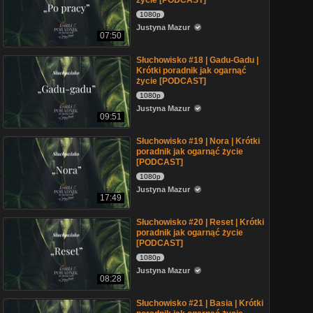
życie [PODCAST]
1080p
Justyna Mazur
07:50
Słuchowisko #18 | Gadu-Gadu |
Krótki poradnik jak ogarnąć
życie [PODCAST]
1080p
Justyna Mazur
09:51
Słuchowisko #19 | Nora | Krótki
poradnik jak ogarnąć życie
[PODCAST]
1080p
Justyna Mazur
17:49
Słuchowisko #20 | Reset | Krótki
poradnik jak ogarnąć życie
[PODCAST]
1080p
Justyna Mazur
08:28
Słuchowisko #21 | Basia | Krótki