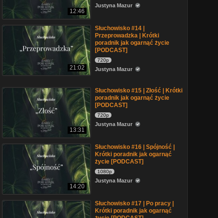
Justyna Mazur
12:46
Słuchowisko #14 |
Przeprowadzka | Krótki
poradnik jak ogarnąć życie
[PODCAST]
720p
21:02
Justyna Mazur
Słuchowisko #15 | Złość | Krótki
poradnik jak ogarnąć życie
[PODCAST]
720p
Justyna Mazur
13:31
Słuchowisko #16 | Spójność |
Krótki poradnik jak ogarnąć
życie [PODCAST]
1080p
Justyna Mazur
14:20
Słuchowisko #17 | Po pracy |
Krótki poradnik jak ogarnąć