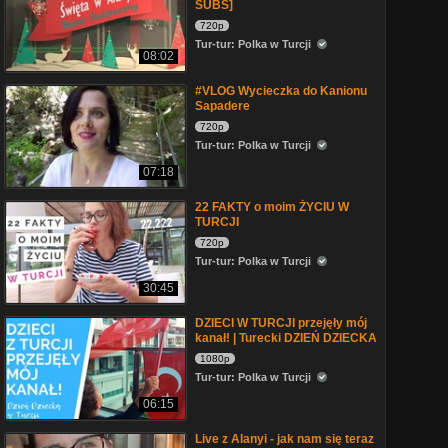
SUBS]
720p
Tur-tur: Polka w Turcji
08:02
#VLOG Wycieczka do Kanionu
Sapadere
720p
Tur-tur: Polka w Turcji
07:18
22 FAKTY o moim ŻYCIU W
TURCJI
720p
Tur-tur: Polka w Turcji
30:45
DZIECI W TURCJI przejęły mój
kanał! | Turecki DZIEŃ DZIECKA
1080p
Tur-tur: Polka w Turcji
06:15
Live z Alanyi - jak nam się teraz