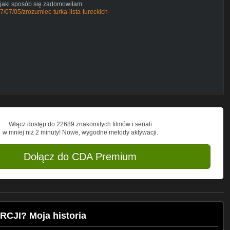
w jaki sposób się zadomowiłam.
17/07/05/zrozumiec-turka-lista-tureckich-
Włącz dostęp do 22689 znakomitych filmów i seriali
w mniej niż 2 minuty! Nowe, wygodne metody aktywacji.
Dołącz do CDA Premium
RCJI? Moja historia