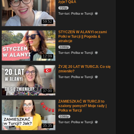
żyje? Q&A
720p
Tur-tur: Polka w Turcji
59:52
STYCZEŃ W ALANYI oczami
Polki w Turcji || Pogoda &
atrakcje
1080p
Tur-tur: Polka w Turcji
12:09
ŻYJĘ 20 LAT W TURCJI. Co się
zmieniło?
Tur-tur: Polka w Turcji
37:00
ZAMIESZKAĆ W TURCJI to
szalony pomysł? Moje rady |
Polka w Turcji
1080p
Tur-tur: Polka w Turcji
35:35