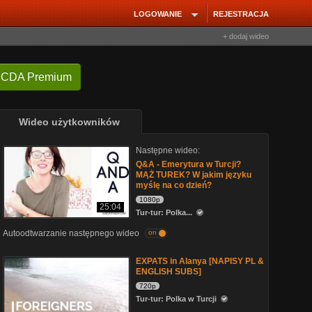
LOGOWANIE
REJESTRACJA
+ dodaj wideo
 CDA Premium
Wideo użytkowników
Następne wideo:
Q&A - Emerytura w Turcji?
MĄŻ TUREK? W jakim języku
myślę na co dzień?
1080p
25:04
Tur-tur: Polka...
Autoodtwarzanie następnego wideo
on
EXPATS in Alanya [NAPISY PL &
ENGLISH SUBS]
720p
Tur-tur: Polka w Turcji