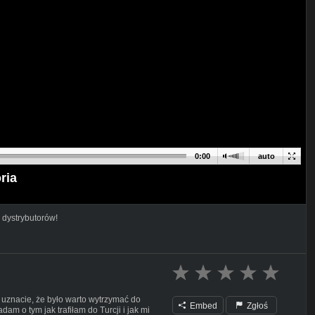
0:00
auto
ria
 dystrybutorów!
u uznacie, że było warto wytrzymać do
Embed
Zgłoś
m o tym jak trafiłam do Turcji i jak mi