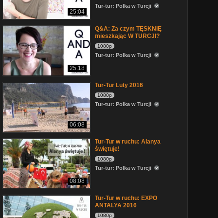
Tur-tur: Polka w Turcji
25:04
Q&A: Za czym TĘSKNIĘ
mieszkając W TURCJI?
1080p
Tur-tur: Polka w Turcji
25:18
Tur-Tur Luty 2016
1080p
Tur-tur: Polka w Turcji
06:08
Tur-Tur w ruchu: Alanya
świętuje!
1080p
Tur-tur: Polka w Turcji
08:08
Tur-Tur w ruchu: EXPO
ANTALYA 2016
1080p