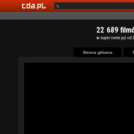
2
2
6
8
9
film
w super cenie już od 2
Strona główna