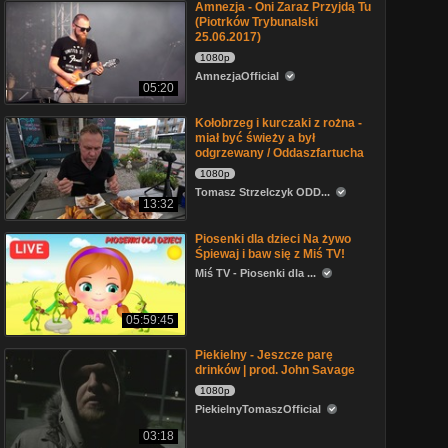
Amnezja - Oni Zaraz Przyjdą Tu
(Piotrków Trybunalski
25.06.2017)
1080p
AmnezjaOfficial
05:20
Kołobrzeg i kurczaki z rożna -
miał być świeży a był
odgrzewany / Oddaszfartucha
1080p
Tomasz Strzelczyk ODD...
13:32
Piosenki dla dzieci Na żywo
Śpiewaj i baw się z Miś TV!
Miś TV - Piosenki dla ...
05:59:45
Piekielny - Jeszcze parę
drinków | prod. John Savage
1080p
PiekielnyTomaszOfficial
03:18