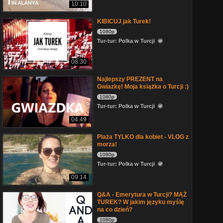
10:10
KIBICUJ jak Turek!
1080p
Tur-tur: Polka w Turcji
08:30
Najlepszy PREZENT na
Gwiazkę! Moja książka o Turcji :)
1080p
Tur-tur: Polka w Turcji
04:49
Plaża TYLKO dla kobiet - VLOG z
morza!
1080p
Tur-tur: Polka w Turcji
09:14
Q&A - Emerytura w Turcji? MĄŻ
TUREK? W jakim języku myślę
na co dzień?
1080p