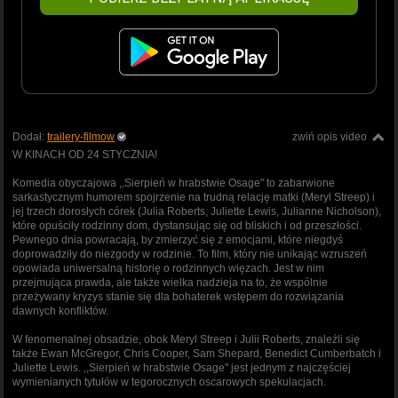
Dodał:
trailery-filmow
zwiń opis video
W KINACH OD 24 STYCZNIA!
Komedia obyczajowa ,,Sierpień w hrabstwie Osage" to zabarwione
sarkastycznym humorem spojrzenie na trudną relację matki (Meryl Streep) i
jej trzech dorosłych córek (Julia Roberts, Juliette Lewis, Julianne Nicholson),
które opuściły rodzinny dom, dystansując się od bliskich i od przeszłości.
Pewnego dnia powracają, by zmierzyć się z emocjami, które niegdyś
doprowadziły do niezgody w rodzinie. To film, który nie unikając wzruszeń
opowiada uniwersalną historię o rodzinnych więzach. Jest w nim
przejmująca prawda, ale także wielka nadzieja na to, że wspólnie
przeżywany kryzys stanie się dla bohaterek wstępem do rozwiązania
dawnych konfliktów.
W fenomenalnej obsadzie, obok Meryl Streep i Julii Roberts, znaleźli się
także Ewan McGregor, Chris Cooper, Sam Shepard, Benedict Cumberbatch i
Juliette Lewis. ,,Sierpień w hrabstwie Osage" jest jednym z najczęściej
wymienianych tytułów w tegorocznych oscarowych spekulacjach.