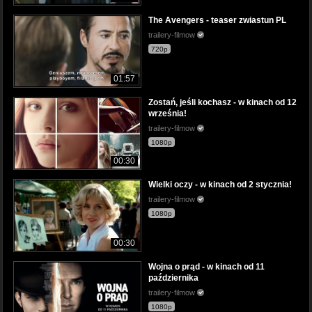
The Avengers - teaser zwiastun PL
trailery-filmow
720p
01:57
Zostań, jeśli kochasz - w kinach od 12
września!
trailery-filmow
1080p
00:30
Wielki oczy - w kinach od 2 stycznia!
trailery-filmow
1080p
00:30
Wojna o prąd - w kinach od 11
października
trailery-filmow
1080p