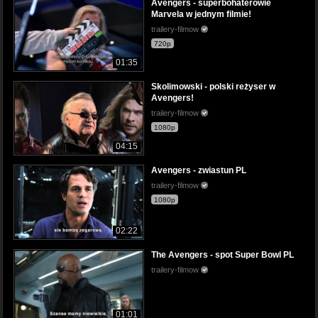
Avengers - superbohaterowie
Marvela w jednym filmie!
trailery-filmow
720p
01:35
Skolimowski - polski reżyser w
Avengers!
trailery-filmow
1080p
04:15
Avengers - zwiastun PL
trailery-filmow
1080p
02:22
The Avengers - spot Super Bowl PL
trailery-filmow
01:01