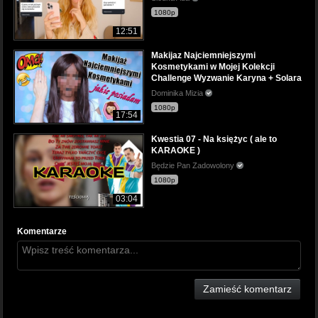
1080p
12:51
Makijaz Najciemniejszymi
Kosmetykami w Mojej Kolekcji
Challenge Wyzwanie Karyna + Solara
Dominika Mizia
1080p
17:54
Kwestia 07 - Na księżyc ( ale to
KARAOKE )
Będzie Pan Zadowolony
1080p
03:04
Komentarze
Zamieść komentarz