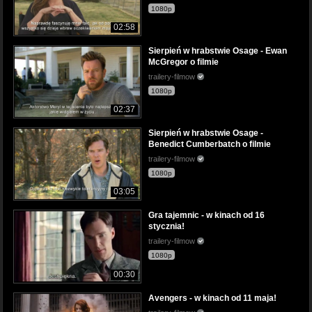
1080p
02:58
Sierpień w hrabstwie Osage - Ewan
McGregor o filmie
trailery-filmow
1080p
02:37
Sierpień w hrabstwie Osage -
Benedict Cumberbatch o filmie
trailery-filmow
1080p
03:05
Gra tajemnic - w kinach od 16
stycznia!
trailery-filmow
1080p
00:30
Avengers - w kinach od 11 maja!