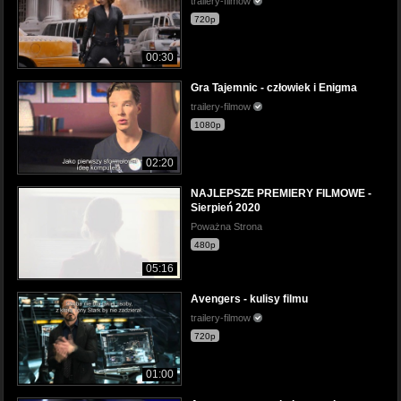
trailery-filmow
720p
00:30
Gra Tajemnic - człowiek i Enigma
trailery-filmow
1080p
02:20
NAJLEPSZE PREMIERY FILMOWE -
Sierpień 2020
Poważna Strona
480p
05:16
Avengers - kulisy filmu
trailery-filmow
720p
01:00