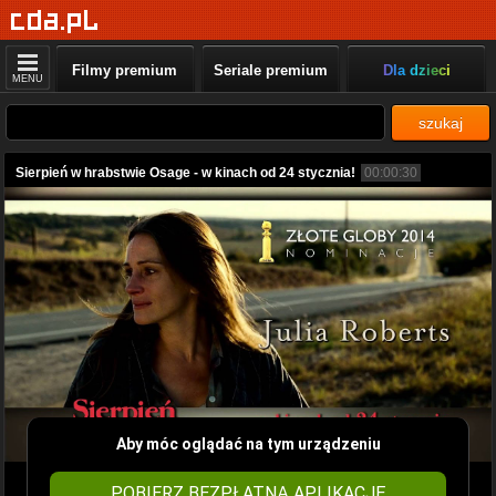
Filmy premium
Seriale premium
Dla dzieci
MENU
szukaj
Sierpień w hrabstwie Osage - w kinach od 24 stycznia!
00:00:30
Aby móc oglądać na tym urządzeniu
POBIERZ BEZPŁATNĄ APLIKACJĘ