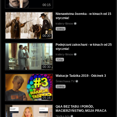
00:15
Nienawistna ósemka - w kinach od 15
stycznia!
trailery-filmow
1080p
00:30
Podejrzani zakochani - w kinach od 25
stycznia!
trailery-filmow
720p
00:30
Wakacje Tadzika 2019 - Odcinek 3
Śmiechawa TV
1080p
05:16
Q&A BEZ TABU / PORÓD,
MACIERZYŃSTWO, MOJA PRACA
Słodka Ada