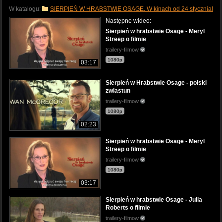
W katalogu:
SIERPIEŃ W HRABSTWIE OSAGE. W kinach od 24 stycznia!
Następne wideo:
Sierpień w hrabstwie Osage - Meryl
Streep o filmie
trailery-filmow
1080p
03:17
Sierpień w Hrabstwie Osage - polski
zwiastun
trailery-filmow
1080p
02:23
Sierpień w hrabstwie Osage - Meryl
Streep o filmie
trailery-filmow
1080p
03:17
Sierpień w hrabstwie Osage - Julia
Roberts o filmie
trailery-filmow