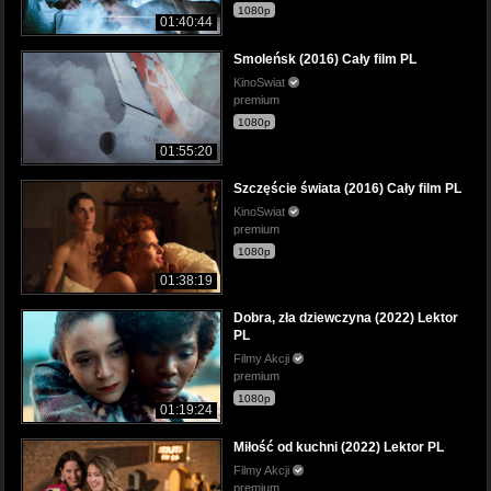
1080p
01:40:44
Smoleńsk (2016) Cały film PL
KinoSwiat
premium
1080p
01:55:20
Szczęście świata (2016) Cały film PL
KinoSwiat
premium
1080p
01:38:19
Dobra, zła dziewczyna (2022) Lektor
PL
Filmy Akcji
premium
1080p
01:19:24
Miłość od kuchni (2022) Lektor PL
Filmy Akcji
premium