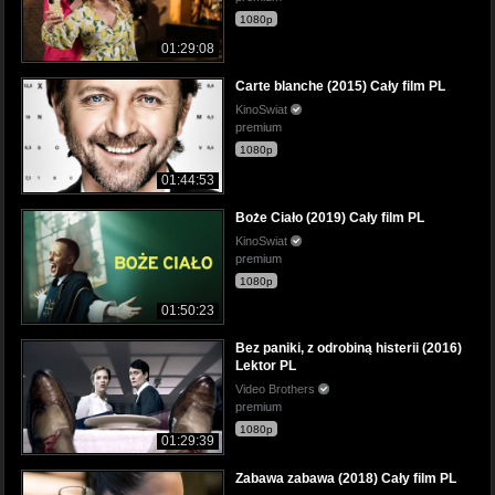
1080p
01:29:08
Carte blanche (2015) Cały film PL
KinoSwiat
premium
1080p
01:44:53
Boże Ciało (2019) Cały film PL
KinoSwiat
premium
1080p
01:50:23
Bez paniki, z odrobiną histerii (2016)
Lektor PL
Video Brothers
premium
1080p
01:29:39
Zabawa zabawa (2018) Cały film PL