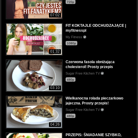
720p
07:02
FIT KOKTAJLE ODCHUDZAJĄCE |
myfitnesspl
My Fitness
1080p
01:32
Czerwona fasola obniżająca
cholesterol! Prosty przepis
Sugar Free Kitchen TV
480p
03:10
Wielkanocna rolada pieczarkowo
jajeczna. Prosty przepis!
Sugar Free Kitchen TV
480p
04:26
PRZEPIS: ŚNIADANIE SZYBKO,