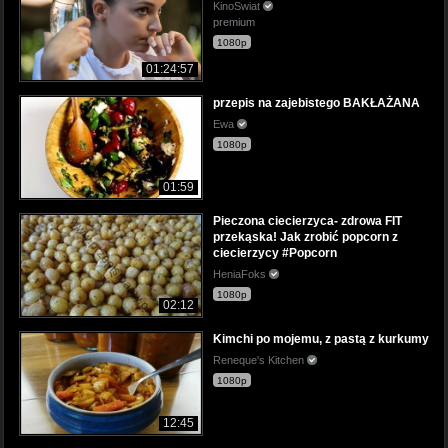
KinoSwiat
premium
1080p
01:24:57
przepis na zajebistego BAKŁAŻANA
Ewa
1080p
01:59
Pieczona ciecierzyca- zdrowa FIT
przekąska! Jak zrobić popcorn z
ciecierzycy #Popcorn
HeniaFoks
1080p
02:12
Kimchi po mojemu, z pastą z kurkumy
Reneque's Kitchen
1080p
12:45