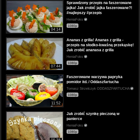
Sprawdzony przepis na faszerowane
jajka! Jak zrobić jajka faszerowane?!
#najlepszy #przepis
HeniaFoks
1080p
04:14
Ananas z grilla! Ananas z grilla -
przepis na słodko-kwaśną przekąskę!
Jak zrobić ananasa z grilla
HeniaFoks
1080p
07:44
Faszerowane warzywa papryka
pomidor itd. / Oddaszfartucha
Tomasz Strzelczyk ODDASZFARTUCHA
1080p
11:52
Jak zrobić szynkę pieczoną w
panierce
HeniaFoks
1080p