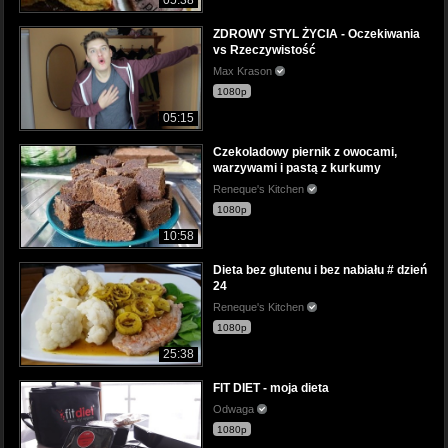
05:38
ZDROWY STYL ŻYCIA - Oczekiwania
vs Rzeczywistość
Max Krason
1080p
05:15
Czekoladowy piernik z owocami,
warzywami i pastą z kurkumy
Reneque's Kitchen
1080p
10:58
Dieta bez glutenu i bez nabiału # dzień
24
Reneque's Kitchen
1080p
25:38
FIT DIET - moja dieta
Odwaga
1080p