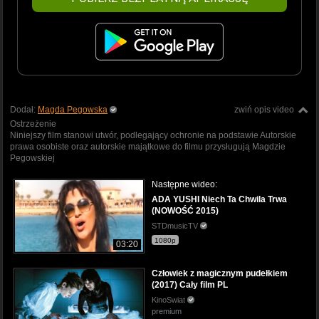
Dodał:
Magda Pegowska
zwiń opis video
Ostrzeżenie
Niniejszy film stanowi utwór, podlegający ochronie na podstawie Autorskie
prawa osobiste oraz autorskie majątkowe do filmu przysługują Magdzie
Pegowskiej
Następne wideo:
ADA YUSHI Niech Ta Chwila Trwa
(NOWOŚĆ 2015)
STDmusicTV
1080p
03:20
Człowiek z magicznym pudełkiem
(2017) Cały film PL
KinoSwiat
premium