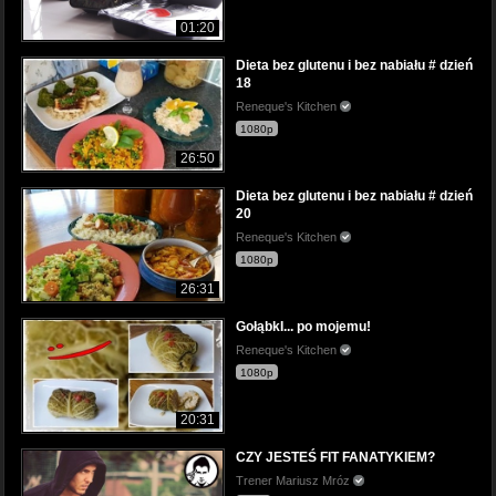
01:20
Dieta bez glutenu i bez nabiału # dzień
18
Reneque's Kitchen
1080p
26:50
Dieta bez glutenu i bez nabiału # dzień
20
Reneque's Kitchen
1080p
26:31
GołąbkI... po mojemu!
Reneque's Kitchen
1080p
20:31
CZY JESTEŚ FIT FANATYKIEM?
Trener Mariusz Mróz