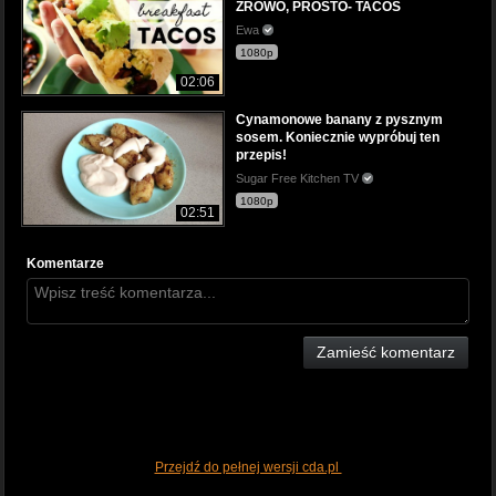
ZROWO, PROSTO- TACOS
Ewa
1080p
02:06
Cynamonowe banany z pysznym
sosem. Koniecznie wypróbuj ten
przepis!
Sugar Free Kitchen TV
1080p
02:51
Komentarze
Zamieść komentarz
Przejdź do pełnej wersji cda.pl