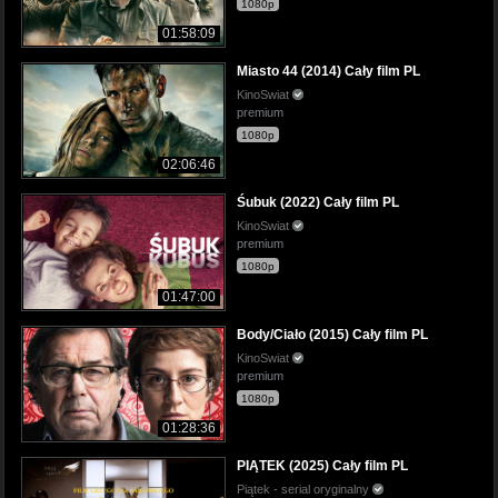
1080p
01:58:09
Miasto 44 (2014) Cały film PL
KinoSwiat
premium
1080p
02:06:46
Śubuk (2022) Cały film PL
KinoSwiat
premium
1080p
01:47:00
Body/Ciało (2015) Cały film PL
KinoSwiat
premium
1080p
01:28:36
PIĄTEK (2025) Cały film PL
Piątek - serial oryginalny