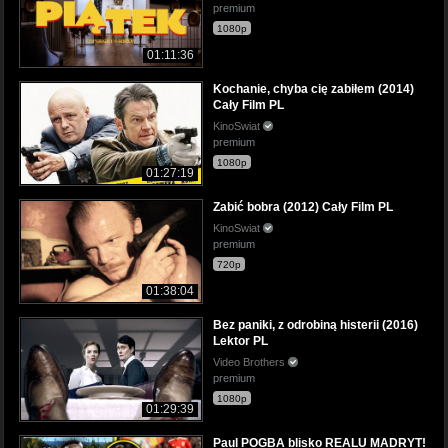
premium
1080p
01:11:36
Kochanie, chyba cię zabiłem (2014)
Cały Film PL
KinoSwiat
premium
1080p
01:27:19
Zabić bobra (2012) Cały Film PL
KinoSwiat
premium
720p
01:38:04
Bez paniki, z odrobiną histerii (2016)
Lektor PL
Video Brothers
premium
1080p
01:29:39
Paul POGBA blisko REALU MADRYT!