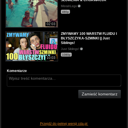
MistahLego
480p
02:03
ZMYWAMY 100 WARSTW FLUIDU I
BŁYSZCZYKA-SZMINKI || Just
Siblings!
Just Siblings!
1080p
10:03
Komentarze
Zamieść komentarz
Przejdź do pełnej wersji cda.pl