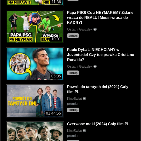
11:36
Papa PSG! Co z NEYMAREM? Zidane
wraca do REALU! Messi wraca do
KADRY!
Ostatni Gwizdek
1080p
10:01
Paulo Dybala NIECHCIANY w
Juventusie! Czy to sprawka Cristiano
Ronaldo?
Ostatni Gwizdek
1080p
05:05
Powrót do tamtych dni (2021) Cały
film PL
KinoSwiat
premium
1080p
01:44:55
Czerwone maki (2024) Cały film PL
KinoSwiat
premium