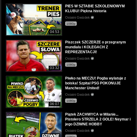
PIES W SZTABIE SZKOLENIOWYM
KLUBU! Piękna historia
Ostatni Gwizdek
1080p
04:53
Piszczek SZCZERZE o przegranym
mundialu i KOLEGACH Z
REPREZENTACJI!
Ostatni Gwizdek
1080p
03:32
Piwko na MECZU! Pogba wylatuje z
boiska! Szpital PSG POKONUJE
Manchester United!
Ostatni Gwizdek
1080p
06:07
Piątek ZACHWYCA w Milanie...
Pistolero STRZELA 2 GOLE! Neymar i
jego DZIWNE HOBBY
Ostatni Gwizdek
1080p