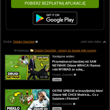
POBIERZ BEZPŁATNĄ APLIKACJĘ
Dodał:
Ostatni Gwizdek
zwiń opis video
W katalogu:
Ostatni Gwizdek - newsy ze świata piłki nożnej
Następne wideo:
Przynejmarzył bardziej niż SAM
NEYMAR! Zidane WRACA! Ramos
robi WYWIAD ze sobą...
Ostatni_Gwizdek
10:36
1080p
OSTRE SPIĘCIE w brazylijskiej lidze!
Zidane NIE CHCE Modricia... Co z
Salahem i Firmino?
Ostatni Gwizdek
1080p