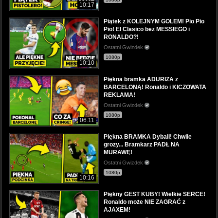
10:17
Piątek z KOLEJNYM GOLEM! Pio Pio
Pio! El Clasico bez MESSIEGO i
RONALDO?!
Ostatni Gwizdek
1080p
10:10
Piękna bramka ADURIZA z
BARCELONĄ! Ronaldo i KICZOWATA
REKLAMA!
Ostatni Gwizdek
1080p
06:11
Piękna BRAMKA Dybali! Chwile
grozy... Bramkarz PADŁ NA
MURAWĘ!
Ostatni Gwizdek
1080p
10:16
Piękny GEST KUBY! Wielkie SERCE!
Ronaldo może NIE ZAGRAĆ z
AJAXEM!