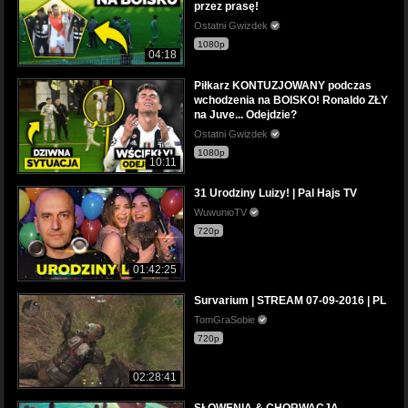
przez prasę!
Ostatni Gwizdek
1080p
04:18
Piłkarz KONTUZJOWANY podczas
wchodzenia na BOISKO! Ronaldo ZŁY
na Juve... Odejdzie?
Ostatni Gwizdek
1080p
10:11
31 Urodziny Luizy! | Pal Hajs TV
WuwunioTV
720p
01:42:25
Survarium | STREAM 07-09-2016 | PL
TomGraSobie
720p
02:28:41
SŁOWENIA & CHORWACJA