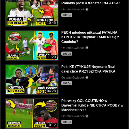
Ronaldo prosi o transfer 19-LATKA!
Ostatni Gwizdek
1080p
10:46
PECH młodego piłkarza! FATALNA
KONTUZJA! Neymar ZAMIENI się z
Coutinho?
Ostatni Gwizdek
1080p
11:20
Pele KRYTYKUJE Neymara Real
dalej chce KRZYSZTOFA PIĄTKA!
Ostatni Gwizdek
1080p
04:28
Pierwszy GOL COUTINHO w
Bayernie! Kibice NIE CHCĄ POGBY w
Manchesterze!
Ostatni Gwizdek
1080p
10:12