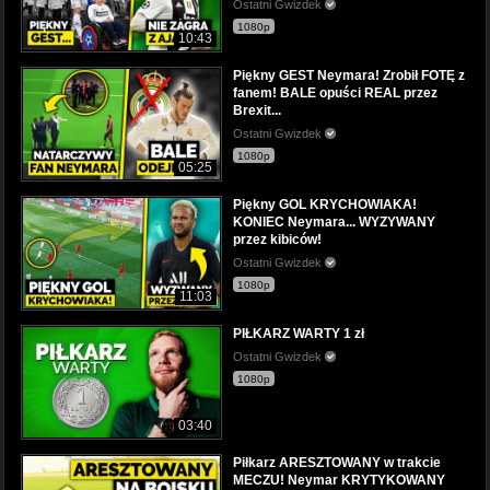
Ostatni Gwizdek
1080p
10:43
Piękny GEST Neymara! Zrobił FOTĘ z
fanem! BALE opuści REAL przez
Brexit...
Ostatni Gwizdek
1080p
05:25
Piękny GOL KRYCHOWIAKA!
KONIEC Neymara... WYZYWANY
przez kibiców!
Ostatni Gwizdek
1080p
11:03
PIŁKARZ WARTY 1 zł
Ostatni Gwizdek
1080p
03:40
Piłkarz ARESZTOWANY w trakcie
MECZU! Neymar KRYTYKOWANY