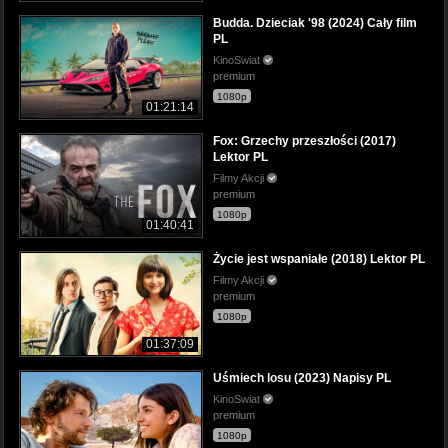
Budda. Dzieciak '98 (2024) Cały film
PL
KinoSwiat
premium
1080p
01:21:14
Fox: Grzechy przeszłości (2017)
Lektor PL
Filmy Akcji
premium
1080p
01:40:41
Życie jest wspaniałe (2018) Lektor PL
Filmy Akcji
premium
1080p
01:37:09
Uśmiech losu (2023) Napisy PL
KinoSwiat
premium
1080p