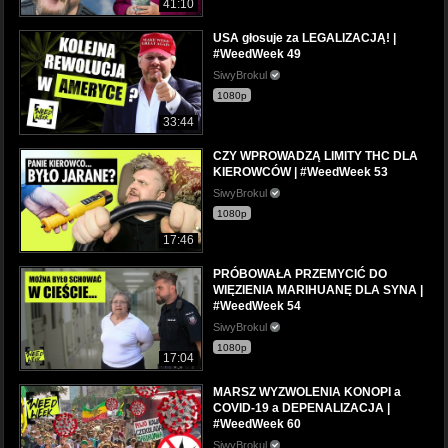
41:10
USA głosuje za LEGALIZACJĄ! |
#WeedWeek 49
SiwyBrokul
1080p
33:44
CZY WPROWADZĄ LIMITY THC DLA
KIEROWCÓW | #WeedWeek 53
SiwyBrokul
1080p
17:46
PRÓBOWAŁA PRZEMYCIĆ DO
WIĘZIENIA MARIHUANĘ DLA SYNA |
#WeedWeek 54
SiwyBrokul
1080p
17:04
MARSZ WYZWOLENIA KONOPI a
COVID-19 a DEPENALIZACJA |
#WeedWeek 60
SiwyBrokul