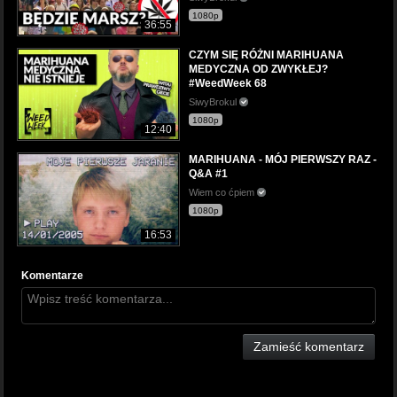
1080p
36:55
CZYM SIĘ RÓŻNI MARIHUANA
MEDYCZNA OD ZWYKŁEJ?
#WeedWeek 68
SiwyBrokul
1080p
12:40
MARIHUANA - MÓJ PIERWSZY RAZ -
Q&A #1
Wiem co ćpiem
1080p
16:53
Komentarze
Zamieść komentarz