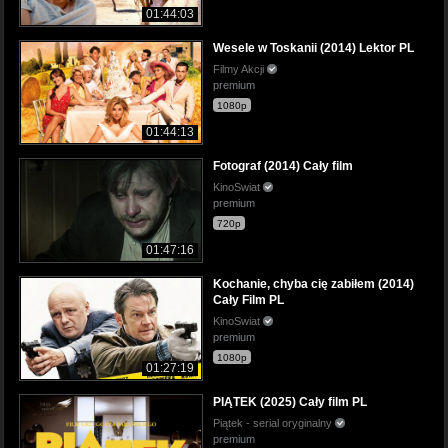
01:44:03
Wesele w Toskanii (2014) Lektor PL
Filmy Akcji
premium
1080p
01:44:13
Fotograf (2014) Cały film
KinoSwiat
premium
720p
01:47:16
Kochanie, chyba cię zabiłem (2014)
Cały Film PL
KinoSwiat
premium
1080p
01:27:19
PIĄTEK (2025) Cały film PL
Piątek - serial oryginalny
premium