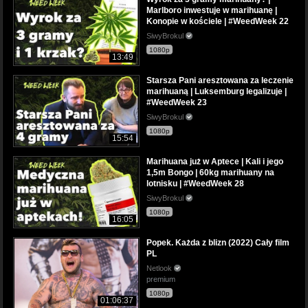
Marlboro inwestuje w marihuanę |
Konopie w kościele | #WeedWeek 22
SiwyBrokul
1080p
13:49
Starsza Pani aresztowana za leczenie
marihuaną | Luksemburg legalizuje |
#WeedWeek 23
SiwyBrokul
1080p
15:54
Marihuana już w Aptece | Kali i jego
1,5m Bongo | 60kg marihuany na
lotnisku | #WeedWeek 28
SiwyBrokul
1080p
16:05
Popek. Każda z blizn (2022) Cały film
PL
Netlook
premium
1080p
01:06:37