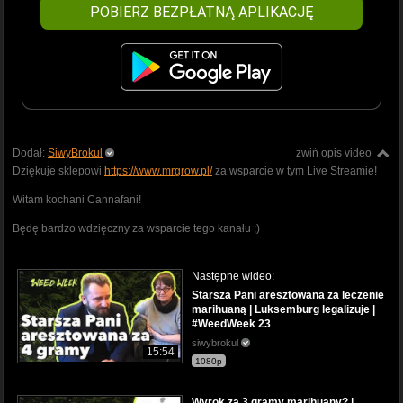
POBIERZ BEZPŁATNĄ APLIKACJĘ
Dodał:
SiwyBrokul
zwiń opis video
Dziękuje sklepowi
https://www.mrgrow.pl/
za wsparcie w tym Live Streamie!
Witam kochani Cannafani!
Będę bardzo wdzięczny za wsparcie tego kanału ;)
Następne wideo:
Starsza Pani aresztowana za leczenie
marihuaną | Luksemburg legalizuje |
#WeedWeek 23
siwybrokul
15:54
1080p
Wyrok za 3 gramy marihuany? |