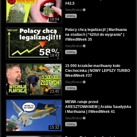
#42,5
SiwyBrokul
1080p
18:04
Polacy chcą legalizacji! | Marihuana
na studiach | *420zł do wygrania* |
#WeedWeek 35
SiwyBrokul
1080p
18:43
15 000 krzaków marihuany koło
Ciechocinka | NOWY LEPSZY TURBO
WeedWeek #37
SiwyBrokul
1080p
23:45
MEWA ratuje przed
ARESZTOWANIEM | Arabia Saudyjska
i Marihuana | #WeedWeek 41
SiwyBrokul
1080p
15:32