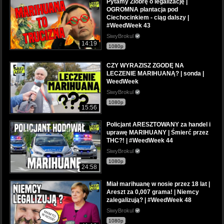
Pytamy Ziobrę o legalizację |
OGROMNA plantacja pod
Ciechocinkiem - ciąg dalszy |
#WeedWeek 43
SiwyBrokul
14:19
1080p
CZY WYRAZISZ ZGODĘ NA
LECZENIE MARIHUANĄ? | sonda |
WeedWeek
SiwyBrokul
1080p
15:56
Policjant ARESZTOWANY za handel i
uprawę MARIHUANY | Śmierć przez
THC?! | #WeedWeek 44
SiwyBrokul
1080p
24:58
Miał marihuanę w nosie przez 18 lat |
Areszt za 0,007 grama! | Niemcy
zalegalizują? | #WeedWeek 48
SiwyBrokul
1080p