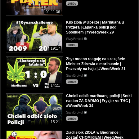
1080p
01:11:36
Kilo zioła w Uberze | Marihuana u
fryzjera | Łapanka policji pod
Spodkiem | #WeedWeek 29
SiwyBrokul
1080p
19:17
Zbyt mocno reaguję na szczęście
Minister Zdrowia o marihuanie |
Pszczoły na haju | #WeedWeek 31
SiwyBrokul
1080p
14:21
Chcieli odbić marihuanę policji | Setki
nasion ZA DARMO | Fryzjer vs THC |
#WeedWeek 34
SiwyBrokul
1080p
15:21
Zjadł słoik ZIOŁA w Biedronce |
Zostań CHOMIKIEM | WeedWeek