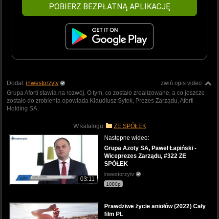
POBIERZ BEZPŁATNĄ APLIKACJĘ
Dodał:
inwestorzytv
zwiń opis video
Grupa Aforti stawia na rozwój. O tym, co zostało zrealizowane, a co jeszcze
zostało do zrobienia opowiada Klaudiusz Sytek, Prezes Zarządu, Aforti
Holding SA.
W katalogu:
ZE SPÓŁEK
Następne wideo:
Grupa Azoty SA, Paweł Łapiński -
Wiceprezes Zarządu, #322 ZE
SPÓŁEK
inwestorzytv
03:11
1080p
Prawdziwe życie aniołów (2022) Cały
film PL