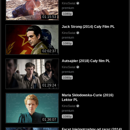
KinoSwiat
premium
1080p
01:15:53
Jack Strong (2014) Cały Film PL
KinoSwiat
premium
1080p
02:02:37
Autsajder (2018) Cały film PL
KinoSwiat
premium
1080p
01:29:24
Maria Skłodowska-Curie (2016)
Lektor PL
KinoSwiat
premium
1080p
01:36:07
Facet (nie)potrzebny od zaraz (2014)