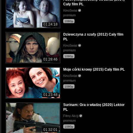
Cały film PL
KinoSwiat
premium
1080p
01:24:18
Dziewczyna z szafy (2012) Cały film
PL
KinoSwiat
premium
1080p
01:28:46
Moje córki krowy (2015) Cały film PL
KinoSwiat
premium
1080p
01:23:48
Surinam: Gra o władzę (2020) Lektor
PL
Filmy Akcji
premium
1080p
01:32:01