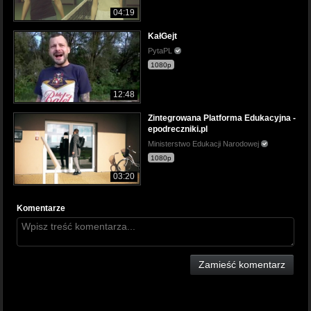
04:19
KałGejt
PytaPL
1080p
12:48
Zintegrowana Platforma Edukacyjna -
epodreczniki.pl
Ministerstwo Edukacji Narodowej
1080p
03:20
Komentarze
Zamieść komentarz