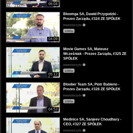
06:04
Bloomga SA, Dawid Przygodzki -
Prezes Zarządu, #324 ZE SPÓŁEK
inwestorzytv
1080p
04:09
Movie Games SA, Mateusz
Wcześniak - Prezes Zarządu, #325 ZE
SPÓŁEK
inwestorzytv
1080p
05:12
Bloober Team SA, Piotr Babieno -
Prezes Zarządu, #326 ZE SPÓŁEK
inwestorzytv
1080p
04:53
Medinice SA, Sanjeev Choudhary -
CEO, #327 ZE SPÓŁEK
inwestorzytv