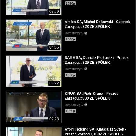
1080p
03:59
Amica SA, Michał Rakowski - Członek
Zarządu, #328 ZE SPÓŁEK
inwestorzytv
1080p
04:55
SARE SA, Dariusz Piekarski - Prezes
Zarządu, #329 ZE SPÓŁEK
inwestorzytv
1080p
06:22
KRUK SA, Piotr Krupa - Prezes
Zarządu, #330 ZE SPÓŁEK
inwestorzytv
1080p
02:28
Aforti Holding SA, Klaudiusz Sytek -
Prezes Zarządu, #307 ZE SPÓŁEK