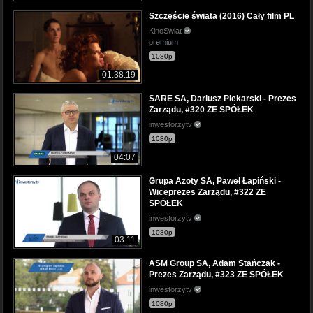
Szczęście świata (2016) Cały film PL
KinoSwiat
premium
1080p
01:38:19
SARE SA, Dariusz Piekarski - Prezes
Zarządu, #320 ZE SPÓŁEK
inwestorzytv
1080p
04:07
Grupa Azoty SA, Paweł Łapiński -
Wiceprezes Zarządu, #322 ZE
SPÓŁEK
inwestorzytv
1080p
03:11
ASM Group SA, Adam Stańczak -
Prezes Zarządu, #323 ZE SPÓŁEK
inwestorzytv
1080p