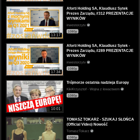
Aforti Holding SA, Klaudiusz Sytek
Prezes Zarządu, #312 PREZENTACJE
WYNIKÓW
inwestorzytv
1080p
13:17
Aforti Holding SA, Klaudiusz Sytek -
Prezes Zarządu, #289 PREZENTACJE
WYNIKÓW
inwestorzytv
1080p
17:34
Trójmorze ostatnia nadzieja Europy
KikiKrzysztof - Wojna z lewactwem
1080p
10:01
TOMASZ TOKARZ - SZUKAJ SŁOŃCA
(Official Video) Nowość
TomaszTokarz
1080p