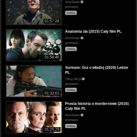
KinoSwiat
premium
1080p
01:57:28
Anatomia zła (2015) Cały film PL
KinoSwiat
premium
1080p
01:56:46
Surinam: Gra o władzę (2020) Lektor
PL
Filmy Akcji
premium
1080p
01:32:01
Prosta historia o morderstwie (2016)
Cały film PL
KinoSwiat
premium
1080p
01:25:29