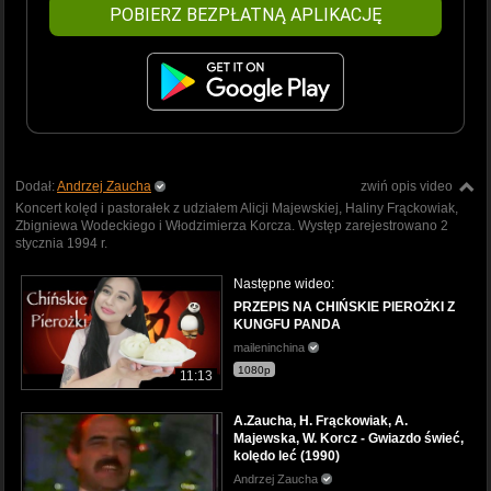
POBIERZ BEZPŁATNĄ APLIKACJĘ
Dodał:
Andrzej Zaucha
zwiń opis video
Koncert kolęd i pastorałek z udziałem Alicji Majewskiej, Haliny Frąckowiak,
Zbigniewa Wodeckiego i Włodzimierza Korcza. Występ zarejestrowano 2
stycznia 1994 r.
Następne wideo:
PRZEPIS NA CHIŃSKIE PIEROŻKI Z
KUNGFU PANDA
maileninchina
1080p
11:13
A.Zaucha, H. Frąckowiak, A.
Majewska, W. Korcz - Gwiazdo świeć,
kolędo leć (1990)
Andrzej Zaucha