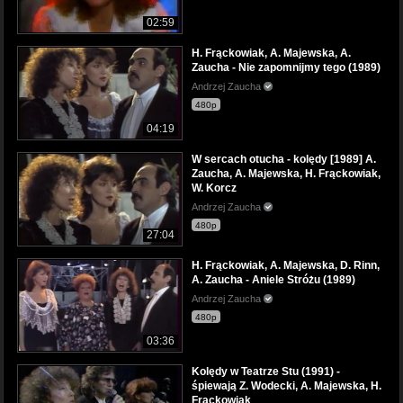
02:59
H. Frąckowiak, A. Majewska, A.
Zaucha - Nie zapomnijmy tego (1989)
Andrzej Zaucha
480p
04:19
W sercach otucha - kolędy [1989] A.
Zaucha, A. Majewska, H. Frąckowiak,
W. Korcz
Andrzej Zaucha
480p
27:04
H. Frąckowiak, A. Majewska, D. Rinn,
A. Zaucha - Aniele Stróżu (1989)
Andrzej Zaucha
480p
03:36
Kolędy w Teatrze Stu (1991) -
śpiewają Z. Wodecki, A. Majewska, H.
Frąckowiak