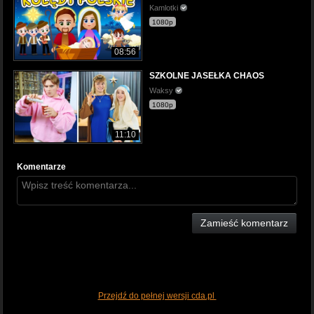
Kamlotki
1080p
08:56
SZKOLNE JASEŁKA CHAOS
Waksy
1080p
11:10
Komentarze
Zamieść komentarz
Przejdź do pełnej wersji cda.pl