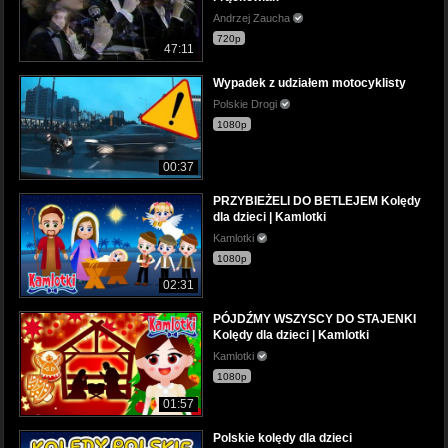
Andrzej Zaucha
720p
47:11
Wypadek z udziałem motocyklisty
Polskie Drogi
1080p
00:37
PRZYBIEŻELI DO BETLEJEM Kolędy
dla dzieci | Kamlotki
Kamlotki
1080p
02:31
PÓJDŹMY WSZYSCY DO STAJENKI
Kolędy dla dzieci | Kamlotki
Kamlotki
1080p
01:57
Polskie kolędy dla dzieci