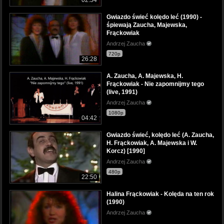
02:54
Gwiazdo świeć kolędo leć (1990) -
śpiewają Zaucha, Majewska,
Frąckowiak
Andrzej Zaucha
720p
26:28
A. Zaucha, A. Majewska, H.
Frąckowiak - Nie zapomnijmy tego
(live, 1991)
Andrzej Zaucha
1080p
04:42
Gwiazdo świeć, kolędo leć (A. Zaucha,
H. Frąckowiak, A. Majewska i W.
Korcz) [1990]
Andrzej Zaucha
480p
22:50
Halina Frąckowiak - Kolęda na ten rok
(1990)
Andrzej Zaucha