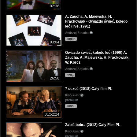
02:36
A. Zaucha, A. Majewska, H.
Frąckowiak - Gwiazdo świeć, kolędo
leć (live, 1991)
Andrzej Zaucha
1080p
03:04
Gwiazdo świeć, kolędo leć (1990) A.
Zaucha, A. Majewska, H. Frąckowiak,
W. Korcz
Andrzej Zaucha
720p
26:58
7 uczuć (2018) Cały film PL
KinoSwiat
premium
1080p
01:52:24
Zabić bobra (2012) Cały Film PL
KinoSwiat
premium