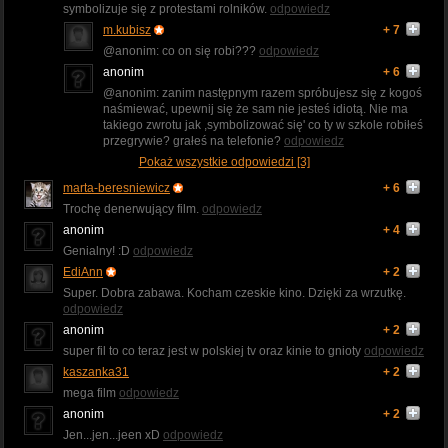
symbolizuje się z protestami rolników.
odpowiedz
m.kubisz
+ 7
@anonim: co on się robi???
odpowiedz
anonim
+ 6
@anonim: zanim następnym razem spróbujesz się z kogoś
naśmiewać, upewnij się że sam nie jesteś idiotą. Nie ma
takiego zwrotu jak ,symbolizować się' co ty w szkole robiłeś
przegrywie? grałeś na telefonie?
odpowiedz
Pokaż wszystkie odpowiedzi [3]
marta-beresniewicz
+ 6
Trochę denerwujący film.
odpowiedz
anonim
+ 4
Genialny! :D
odpowiedz
EdiAnn
+ 2
Super. Dobra zabawa. Kocham czeskie kino. Dzięki za wrzutkę.
odpowiedz
anonim
+ 2
super fil to co teraz jest w polskiej tv oraz kinie to gnioty
odpowiedz
kaszanka31
+ 2
mega film
odpowiedz
anonim
+ 2
Jen...jen...jeen xD
odpowiedz