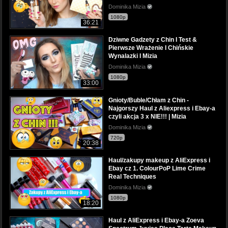
Dominika Mizia
1080p
36:21
Dziwne Gadzety z Chin I Test &
Pierwsze Wrażenie I Chińskie
Wynalazki I Mizia
Dominika Mizia
1080p
33:00
Gnioty/Buble/Chłam z Chin -
Najgorszy Haul z Aliexpress i Ebay-a
czyli akcja 3 x NIE!!! | Mizia
Dominika Mizia
720p
20:38
Haul/zakupy makeup z AliExpress i
Ebay cz 1. ColourPoP Lime Crime
Real Techniques
Dominika Mizia
1080p
18:20
Haul z AliExpress i Ebay-a Zoeva