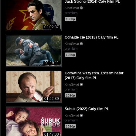
Jack Strong (2014) Cały Film PL
KinoSwiat
premium
1080p
02:02:37
Odnajdę cię (2018) Cały film PL
KinoSwiat
premium
1080p
01:19:11
Gotowi na wszystko. Exterminator
(2017) Cały film PL
KinoSwiat
premium
1080p
01:52:39
Śubuk (2022) Cały film PL
KinoSwiat
premium
1080p
01:47:00