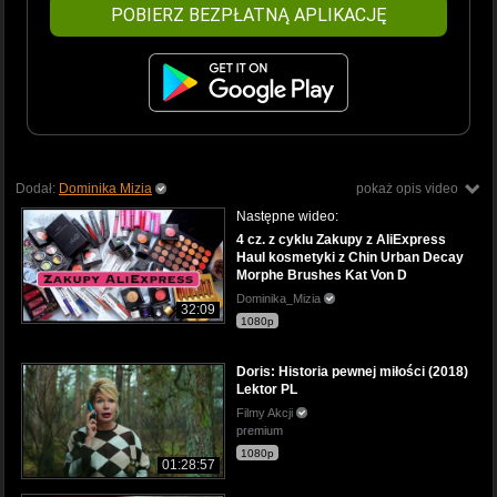
POBIERZ BEZPŁATNĄ APLIKACJĘ
Dodał:
Dominika Mizia
pokaż opis video
Następne wideo:
4 cz. z cyklu Zakupy z AliExpress
Haul kosmetyki z Chin Urban Decay
Morphe Brushes Kat Von D
Dominika_Mizia
32:09
1080p
Doris: Historia pewnej miłości (2018)
Lektor PL
Filmy Akcji
premium
1080p
01:28:57