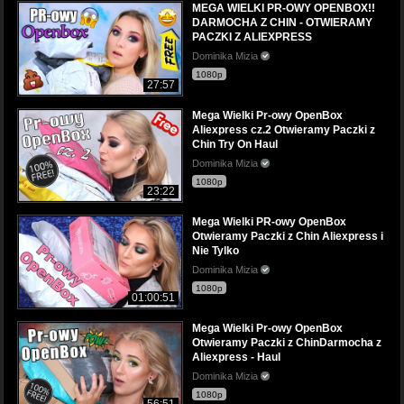
MEGA WIELKI PR-OWY OPENBOX!!
DARMOCHA Z CHIN - OTWIERAMY
PACZKI Z ALIEXPRESS
Dominika Mizia
1080p
27:57
Mega Wielki Pr-owy OpenBox
Aliexpress cz.2 Otwieramy Paczki z
Chin Try On Haul
Dominika Mizia
1080p
23:22
Mega Wielki PR-owy OpenBox
Otwieramy Paczki z Chin Aliexpress i
Nie Tylko
Dominika Mizia
1080p
01:00:51
Mega Wielki Pr-owy OpenBox
Otwieramy Paczki z ChinDarmocha z
Aliexpress - Haul
Dominika Mizia
1080p
56:51