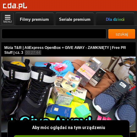
Filmy premium
Seriale premium
Dla dzieci
MENU
szukaj
Mizia T&R | AliExpress OpenBox + GIVE AWAY - ZAMKNIĘTY | Free PR
Stuff | cz. 3
00:27:44
Aby móc oglądać na tym urządzeniu