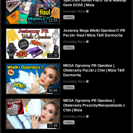
Spectrum Juvias Place Tarte Makeup
Geek DOSE | Mizia
Dominika Mizia
1080p
22:55
Jesienny Mega Wielki Openbox!!! PR
Paczki- Haul I Mizia T&R Darmochę
Dominika Mizia
1080p
22:36
MEGA Ogromny PR Openbox |
Otwieramy Paczki z Chin | Mizia T&R
Darmochę
Dominika Mizia
1080p
30:40
MEGA Ogromny PR Openbox |
Otwieramy Prezenty/Niespodzianki z
Chin | Mizia
Dominika Mizia
1080p
27:46