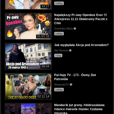
1080p
33:27
Największy Pr-owy Openbox Ever !!!
Aliexpress 11.11 Otwieramy Paczki z
Chin
Dominika Mizia
1080p
01:01:33
Jak wyglądała Akcja pod Arsenałem?
Ale Historia
720p
09:04
Pal Hajs TV - 173 - Ósmy Zlot
Patronów
WuwunioTV
1080p
02:11:14
Mandacik już grany. #dobrazabawa
#dance #wesele #taniec #zabawa
#muzyka