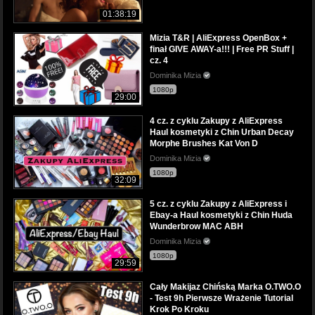
01:38:19
Mizia T&R | AliExpress OpenBox +
finał GIVE AWAY-a!!! | Free PR Stuff |
cz. 4
Dominika Mizia
1080p
29:00
4 cz. z cyklu Zakupy z AliExpress
Haul kosmetyki z Chin Urban Decay
Morphe Brushes Kat Von D
Dominika Mizia
1080p
32:09
5 cz. z cyklu Zakupy z AliExpress i
Ebay-a Haul kosmetyki z Chin Huda
Wunderbrow MAC ABH
Dominika Mizia
1080p
29:59
Cały Makijaz Chińską Marka O.TWO.O
- Test 9h Pierwsze Wrażenie Tutorial
Krok Po Kroku