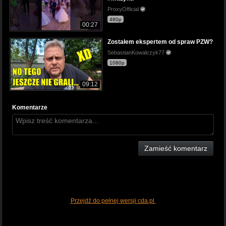
ProxyOfficial
480p
00:27
Zostałem ekspertem od spraw PZW?
SebastianKowalczyk77
1080p
09:12
Komentarze
Zamieść komentarz
Przejdź do pełnej wersji cda.pl