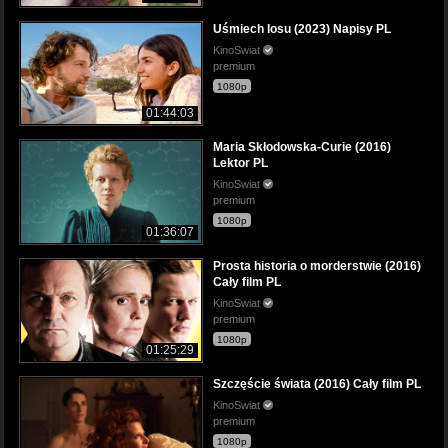
Uśmiech losu (2023) Napisy PL
KinoSwiat
premium
1080p
01:44:03
Maria Skłodowska-Curie (2016)
Lektor PL
KinoSwiat
premium
1080p
01:36:07
Prosta historia o morderstwie (2016)
Cały film PL
KinoSwiat
premium
1080p
01:25:29
Szczęście świata (2016) Cały film PL
KinoSwiat
premium
1080p