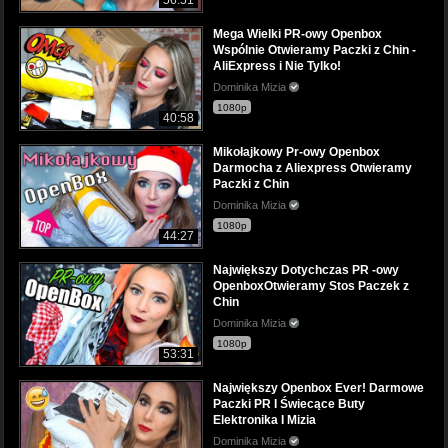
Mega Wielki PR-owy Openbox
Wspólnie Otwieramy Paczki z Chin -
AliExpress i Nie Tylko!
Dominika Mizia
1080p
40:58
Mikołajkowy Pr-owy Openbox
Darmocha z Aliexpress Otwieramy
Paczki z Chin
Dominika Mizia
1080p
44:27
Największy Dotychczas PR -owy
OpenboxOtwieramy Stos Paczek z
Chin
Dominika Mizia
1080p
53:31
Największy Openbox Ever! Darmowe
Paczki PR I Świecące Buty
Elektronika I Mizia
Dominika Mizia