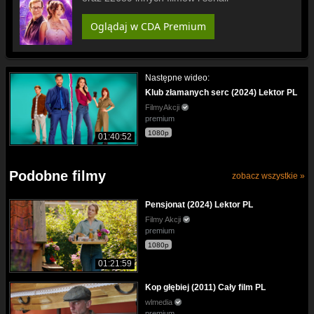
Oglądaj w CDA Premium
Następne wideo:
Klub złamanych serc (2024) Lektor PL
FilmyAkcji
premium
1080p
01:40:52
Podobne filmy
zobacz wszystkie »
Pensjonat (2024) Lektor PL
Filmy Akcji
premium
1080p
01:21:59
Kop głębiej (2011) Cały film PL
wlmedia
premium