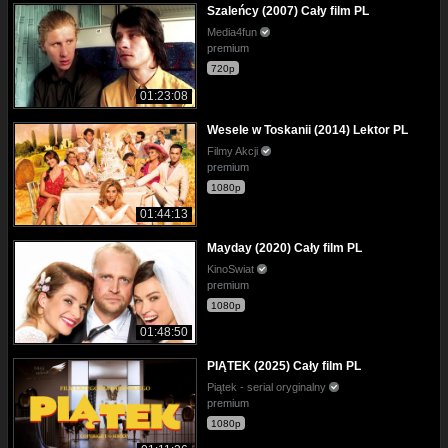
Szaleńcy (2007) Cały film PL
Media4fun
premium
720p
01:23:08
Wesele w Toskanii (2014) Lektor PL
Filmy Akcji
premium
1080p
01:44:13
Mayday (2020) Cały film PL
KinoSwiat
premium
1080p
01:48:50
PIĄTEK (2025) Cały film PL
Piątek - serial oryginalny
premium
1080p