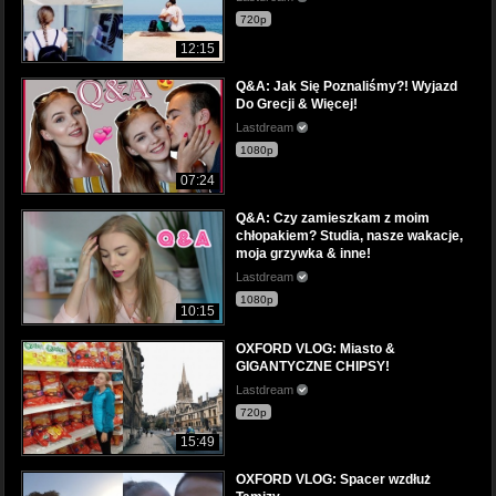
720p
12:15
Q&A: Jak Się Poznaliśmy?! Wyjazd
Do Grecji & Więcej!
Lastdream
1080p
07:24
Q&A: Czy zamieszkam z moim
chłopakiem? Studia, nasze wakacje,
moja grzywka & inne!
Lastdream
1080p
10:15
OXFORD VLOG: Miasto &
GIGANTYCZNE CHIPSY!
Lastdream
720p
15:49
OXFORD VLOG: Spacer wzdłuż