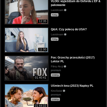
VLOG: wyjeżdżam do Oxfordu z EF &
pakowanie
Lastdream
720p
12:35
Q&A: Czy polecę do USA?
Lastdream
720p
11:00
Fox: Grzechy przeszłości (2017)
Lektor PL
Filmy Akcji
premium
1080p
01:40:41
Uśmiech losu (2023) Napisy PL
KinoSwiat
premium
1080p
01:44:03