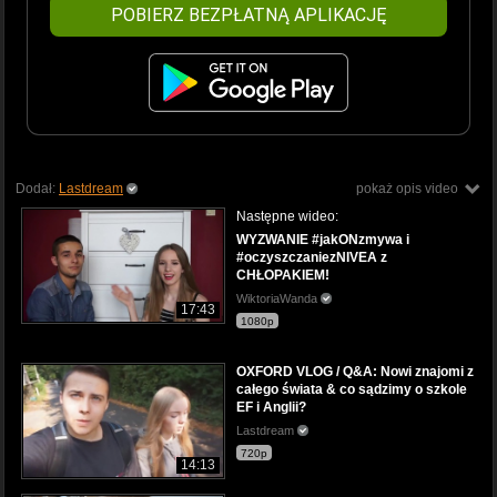
POBIERZ BEZPŁATNĄ APLIKACJĘ
Dodał:
Lastdream
pokaż opis video
Następne wideo:
WYZWANIE #jakONzmywa i
#oczyszczaniezNIVEA z
CHŁOPAKIEM!
WiktoriaWanda
17:43
1080p
OXFORD VLOG / Q&A: Nowi znajomi z
całego świata & co sądzimy o szkole
EF i Anglii?
Lastdream
720p
14:13