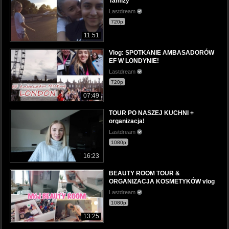
Tamizy
Lastdream
720p
11:51
Vlog: SPOTKANIE AMBASADORÓW
EF W LONDYNIE!
Lastdream
720p
07:49
TOUR PO NASZEJ KUCHNI +
organizacja!
Lastdream
1080p
16:23
BEAUTY ROOM TOUR &
ORGANIZACJA KOSMETYKÓW vlog
Lastdream
1080p
13:25