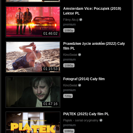
Amsterdam Vice: Początek (2019)
Lektor PL
Filmy Akcji
premium
1080p
01:46:02
Prawdziwe życie aniołów (2022) Cały
film PL
KinoSwiat
premium
1080p
01:15:53
Fotograf (2014) Cały film
KinoSwiat
premium
720p
01:47:16
PIĄTEK (2025) Cały film PL
Piątek - serial oryginalny
premium
1080p