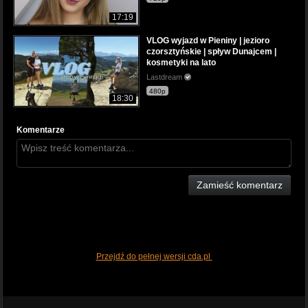
17:19
VLOG wyjazd w Pieniny | jezioro
czorsztyńskie | spływ Dunajcem |
kosmetyki na lato
Lastdream
480p
18:30
Komentarze
Zamieść komentarz
Przejdź do pełnej wersji cda.pl