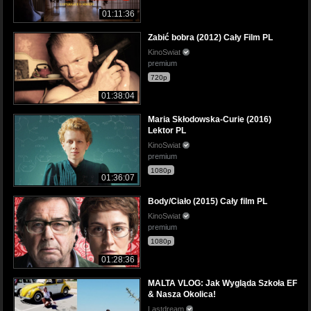
01:11:36
Zabić bobra (2012) Cały Film PL
KinoSwiat
premium
720p
01:38:04
Maria Skłodowska-Curie (2016)
Lektor PL
KinoSwiat
premium
1080p
01:36:07
Body/Ciało (2015) Cały film PL
KinoSwiat
premium
1080p
01:28:36
MALTA VLOG: Jak Wygląda Szkoła EF
& Nasza Okolica!
Lastdream