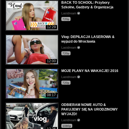
BACK TO SCHOOL: Przybory
Szkolne, Gadżety & Organizacja
Lastdream
720p
12:29
Vlog: DEPILACJA LASEROWA &
wyjazd do Wrocławia
Lastdream
720p
12:00
MOJE PLANY NA WAKACJE! 2016
Lastdream
720p
08:17
ODBIERAM NOWE AUTO &
PAKUJEMY SIĘ NA URODZINOWY
WYJAZD!
Lastdream
1080p
12:26