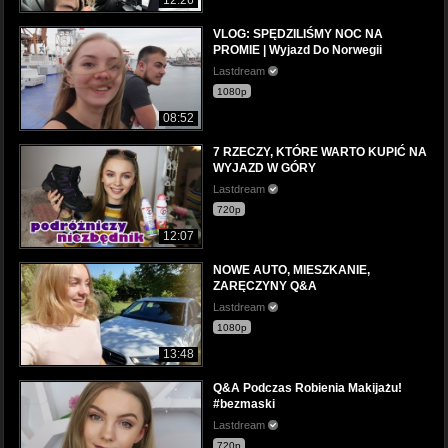
VLOG: SPĘDZILIŚMY NOC NA
PROMIE | Wyjazd Do Norwegii
Lastdream
1080p
08:52
7 RZECZY, KTÓRE WARTO KUPIĆ NA
WYJAZD W GÓRY
Lastdream
720p
12:07
NOWE AUTO, MIESZKANIE,
ZARĘCZYNY Q&A
Lastdream
1080p
13:48
Q&A Podczas Robienia Makijażu!
#bezmaski
Lastdream
720p