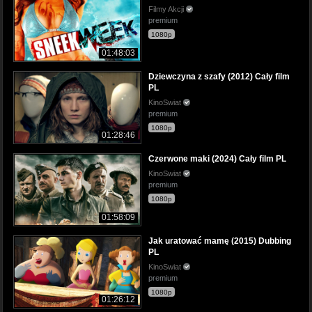
Filmy Akcji
premium
1080p
01:48:03
Dziewczyna z szafy (2012) Cały film
PL
KinoSwiat
premium
1080p
01:28:46
Czerwone maki (2024) Cały film PL
KinoSwiat
premium
1080p
01:58:09
Jak uratować mamę (2015) Dubbing
PL
KinoSwiat
premium
1080p
01:26:12