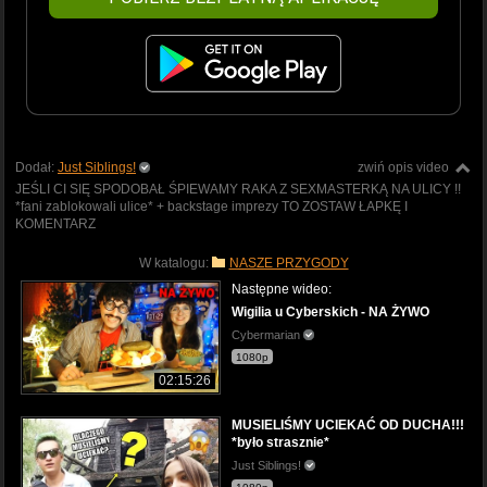
Dodał:
Just Siblings!
zwiń opis video
JEŚLI CI SIĘ SPODOBAŁ ŚPIEWAMY RAKA Z SEXMASTERKĄ NA ULICY !!
*fani zablokowali ulice* + backstage imprezy TO ZOSTAW ŁAPKĘ I
KOMENTARZ
W katalogu:
NASZE PRZYGODY
Następne wideo:
Wigilia u Cyberskich - NA ŻYWO
Cybermarian
1080p
02:15:26
MUSIELIŚMY UCIEKAĆ OD DUCHA!!!
*było strasznie*
Just Siblings!