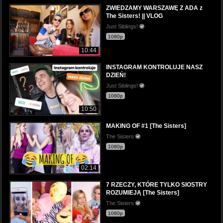
ZWIEDZAMY WARSZAWĘ Z ADA z
The Sisters! || VLOG
Just Siblings!
1080p
10:44
INSTAGRAM KONTROLUJE NASZ
DZIEŃ!
Just Siblings!
1080p
10:50
MAKING OF #1 [The Sisters]
The Sisters
1080p
02:14
7 RZECZY, KTÓRE TYLKO SIOSTRY
ROZUMIEJĄ [The Sisters]
The Sisters
1080p