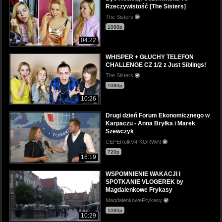
Rzeczywistość [The Sisters]
The Sisters
1080p
04:22
WHISPER + GŁUCHY TELEFON
CHALLENGE CZ 1/2 z Just Siblings!
The Sisters
1080p
10:26
Drugi dzień Forum Ekonomicznego w
Karpaczu - Anna Bryłka i Marek
Szewczyk
CEPERolkV4-KORWiN
720p
16:19
WSPOMNIENIE WAKACJI I
SPOTKANIE VLOGEREK by
Magdalenkowe Frykasy
MagdalenkoweFrykasy
1080p
10:29