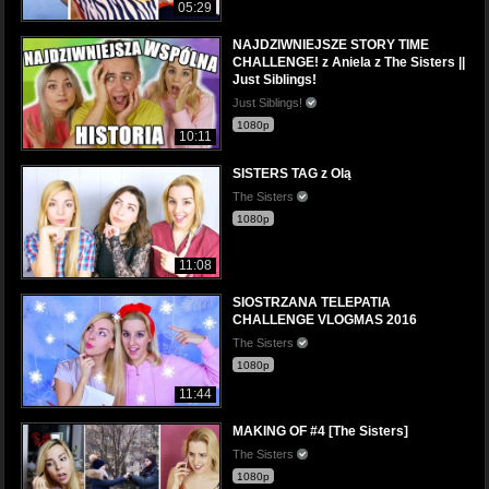
05:29
NAJDZIWNIEJSZE STORY TIME
CHALLENGE! z Aniela z The Sisters ||
Just Siblings!
Just Siblings!
1080p
10:11
SISTERS TAG z Olą
The Sisters
1080p
11:08
SIOSTRZANA TELEPATIA
CHALLENGE VLOGMAS 2016
The Sisters
1080p
11:44
MAKING OF #4 [The Sisters]
The Sisters
1080p