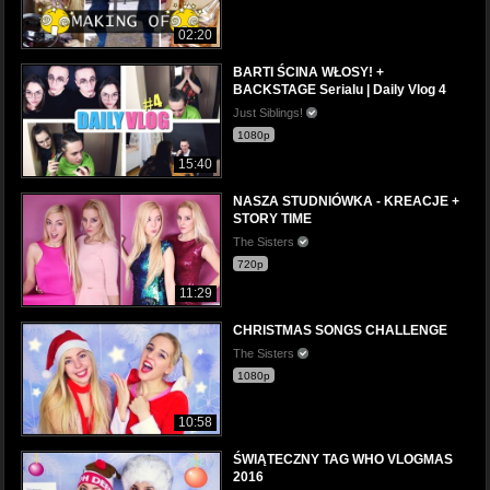
02:20
BARTI ŚCINA WŁOSY! +
BACKSTAGE Serialu | Daily Vlog 4
Just Siblings!
1080p
15:40
NASZA STUDNIÓWKA - KREACJE +
STORY TIME
The Sisters
720p
11:29
CHRISTMAS SONGS CHALLENGE
The Sisters
1080p
10:58
ŚWIĄTECZNY TAG WHO VLOGMAS
2016