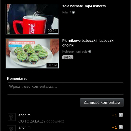
sole herbate. mp4 #shorts
Pilar 7
00:24
Piernikowe babeczki - babeczki
choinki
KobieceInspiracje
1080p
01:09
Komentarze
Zamieść komentarz
anonim
+ 1
CO TO ZA ŁAJZY
odpowiedz
anonim
+ 1