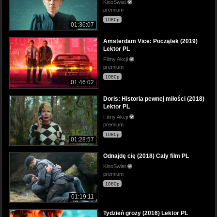
KinoSwiat
premium
1080p
01:36:07
Amsterdam Vice: Początek (2019)
Lektor PL
Filmy Akcji
premium
1080p
01:46:02
Doris: Historia pewnej miłości (2018)
Lektor PL
Filmy Akcji
premium
1080p
01:28:57
Odnajdę cię (2018) Cały film PL
KinoSwiat
premium
1080p
01:19:11
Tydzień grozy (2016) Lektor PL