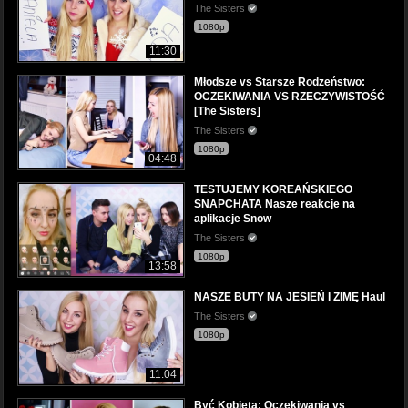
The Sisters
1080p
11:30
Młodsze vs Starsze Rodzeństwo:
OCZEKIWANIA VS RZECZYWISTOŚĆ
[The Sisters]
The Sisters
1080p
04:48
TESTUJEMY KOREAŃSKIEGO
SNAPCHATA Nasze reakcje na
aplikacje Snow
The Sisters
1080p
13:58
NASZE BUTY NA JESIEŃ I ZIMĘ Haul
The Sisters
1080p
11:04
Być Kobietą: Oczekiwania vs