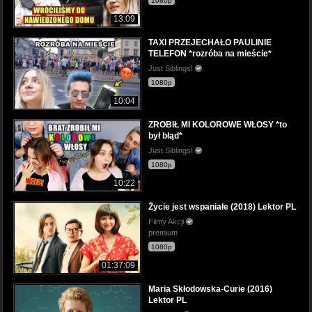
1080p
13:09
TAXI PRZEJECHAŁO PAULINIE
TELEFON *rozróba na mieście*
Just Siblings!
1080p
10:04
ZROBIŁ MI KOLOROWE WŁOSY *to
był błąd*
Just Siblings!
1080p
10:22
Życie jest wspaniałe (2018) Lektor PL
Filmy Akcji
premium
1080p
01:37:09
Maria Skłodowska-Curie (2016)
Lektor PL