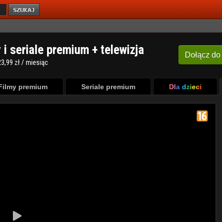
y i seriale premium + telewizja
Dołącz
do
3,99 zł / miesiąc
Filmy premium
Seriale premium
Dla dzieci