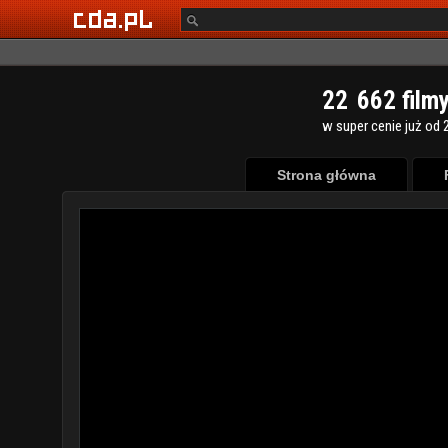
2
2
6
6
2
film
w super cenie już od 2
Strona główna