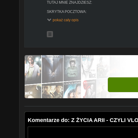
TUTAJ MNIE ZNAJDZIESZ:
SKRYTKA POCZTOWA:
Dominika Styczyńska
pokaż cały opis
Skrytka Pocztowa nr 9
Urząd Pocztowy 1
ul Józefa Piłsudskiego 2
08-100 Siedlce
DONATE:
https://tipanddonation.com/aria.dottie
INSTA:
https://www.instagram.com/welcomedomson
https://www.instagram.com/ayyitsarya/
FANPAGE:
http://bit.ly/fpDottie
GRUPA:
http://bit.ly/ArmiaSniadaniowych
SNAP :welcomedomson
MAIL DLA WIDZÓW: dottie.aria@gmail.com
***
kontakt/współpraca: aria.dottie@gmail.com
Komentarze do: Z ŻYCIA ARII - CZYLI VLO