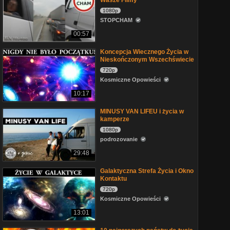
Wasze Filmy
1080p
STOPCHAM
00:57
Koncepcja Wiecznego Życia w
Nieskończonym Wszechświecie
720p
Kosmiczne Opowieści
10:17
MINUSY VAN LIFEU i życia w
kamperze
1080p
podrozovanie
29:48
Galaktyczna Strefa Życia i Okno
Kontaktu
720p
Kosmiczne Opowieści
13:01