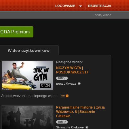
LOGOWANIE
REJESTRACJA
+ dodaj wideo
 CDA Premium
Wideo użytkowników
Następne wideo:
NICZYM W GTA |
POSZUKIWACZ 517
1080p
poszukiwacz
07:34
Autoodtwarzanie następnego wideo
on
Paranormalne historie z życia
Widzów cz. 8 | Strasznie
Ciekawe
1080p
Strasznie Ciekawe