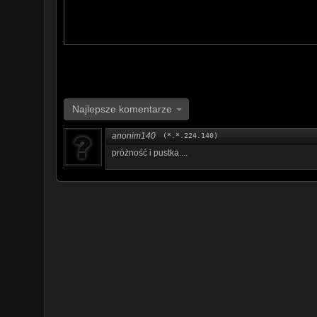
Najlepsze komentarze
anonim140
(*.*.224.140)
próżność i pustka....