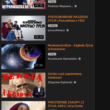
720p
46:36
Podróże Wojowni...
PODSUMOWANIE NASZEGO
ŻYCIA | Poszukiwacz #452
1080p
poszukiwacz
06:16
Neokatastrofizm - Zagłada Życia
w Kosmosie
720p
Kosmiczne Opowieści
07:34
Serbia czyli zapomniany
holokaust
Zbigniew Dylewski
46:18
PRESTIŻOWE ZAKUPY | Z
ŻYCIA ARII 2 | Aria Dottie