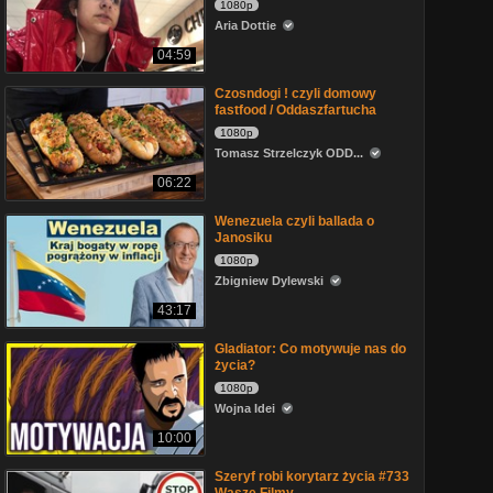
1080p
Aria Dottie
04:59
Czosndogi ! czyli domowy
fastfood / Oddaszfartucha
1080p
Tomasz Strzelczyk ODD...
06:22
Wenezuela czyli ballada o
Janosiku
1080p
Zbigniew Dylewski
43:17
Gladiator: Co motywuje nas do
życia?
1080p
Wojna Idei
10:00
Szeryf robi korytarz życia #733