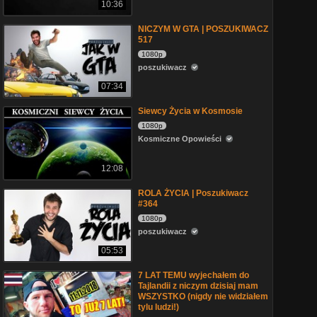
10:36
NICZYM W GTA | POSZUKIWACZ
517
1080p
poszukiwacz
07:34
Siewcy Życia w Kosmosie
1080p
Kosmiczne Opowieści
12:08
ROLA ŻYCIA | Poszukiwacz
#364
1080p
poszukiwacz
05:53
7 LAT TEMU wyjechałem do
Tajlandii z niczym dzisiaj mam
WSZYSTKO (nigdy nie widziałem
tylu ludzi!)