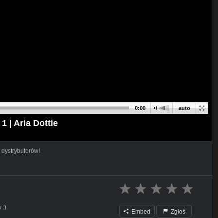
0:00
auto
 | Aria Dottie
 dystrybutorów!
 :)
Embed
Zgłoś