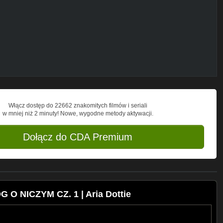
Włącz dostęp do 22662 znakomitych filmów i seriali
w mniej niż 2 minuty! Nowe, wygodne metody aktywacji.
Dołącz do CDA Premium
G O NICZYM CZ. 1 | Aria Dottie