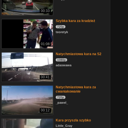
00:33
Szybka kara za kradzież
720p
teoretyk
01:08
Natychmiastowa kara na S2
1080p
adaswawa
00:41
Natychmiastowa kara za
cwaniakowanie
720p
_pawel_
00:12
Kara przyszła szybko
Little_Gray