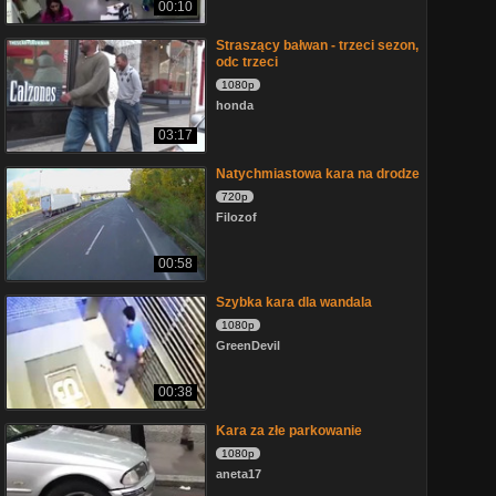
00:10
Straszący bałwan - trzeci sezon,
odc trzeci
1080p
honda
03:17
Natychmiastowa kara na drodze
720p
Filozof
00:58
Szybka kara dla wandala
1080p
GreenDevil
00:38
Kara za złe parkowanie
1080p
aneta17