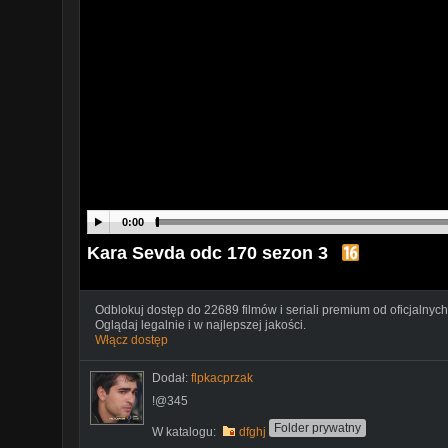
0:00
Kara Sevda odc 170 sezon 3
Odblokuj dostęp do 22689 filmów i seriali premium od oficjalnych
Oglądaj legalnie i w najlepszej jakości.
Włącz dostęp
Dodał:
flpkacprzak
!@345
Folder prywatny
W katalogu:
dfghj