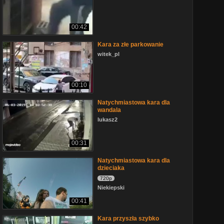
00:42
Kara za złe parkowanie
witek_pl
00:10
Natychmiastowa kara dla
wandala
lukasz2
00:31
Natychmiastowa kara dla
dzieciaka
720p
Niekiepski
00:41
Kara przyszła szybko