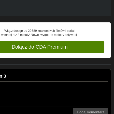
Włącz dostęp do 22689 znakomitych filmów i seriali
w mniej niż 2 minuty! Nowe, wygodne metody aktywacji.
Dołącz do CDA Premium
n 3
Dodaj komentarz