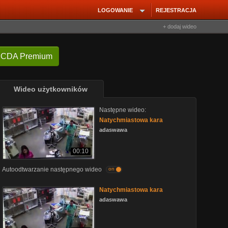
LOGOWANIE
REJESTRACJA
+ dodaj wideo
 CDA Premium
Wideo użytkowników
Następne wideo:
Natychmiastowa kara
adaswawa
00:10
Autoodtwarzanie następnego wideo
on
Natychmiastowa kara
adaswawa