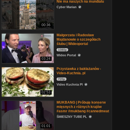
Nie ma naszych na mundialu
Cyber Marian
00:36
Małgorzata i Radosław
Majdanowie o szczegółach
ślubu | Wideoportal
1080p
Wideo Portal
03:24
Przystawka z bakłażanów -
Video-Kuchnia. pl
720p
Video Kuchnia Pl
02:53
MUKBANG | Próbuję konserw
mięsnych z różnych krajów
#asmr #mukbang #cannedmeat
ŚMIESZNY TUBE PL
01:01