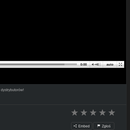
0:00
auto
 dystrybutorów!
Embed
Zgłoś