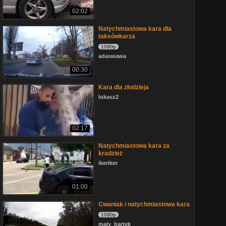
02:02
Natychmiastowa kara dla
taksówkarza
1080p
adaswawa
00:30
Kara dla złodzieja
lukasz2
02:17
Natychmiastowa kara za
kradzież
ikeriker
01:00
Cwaniak i natychmiastowa kara
1080p
maly_bartek