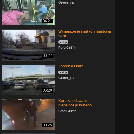
Green_pal
04:21
Wymuszenie i natychmiastowa
kara
720p
PeterGriffin
00:27
Zbrodnia i kara
720p
Green_pal
06:20
Kara za udawanie
niepełnosprawnego
PeterGriffin
00:25