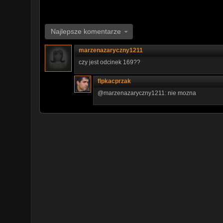
Najlepsze komentarze
marzenazaryczny1211
czy jest odcinek 169??
flpkacprzak
@marzenazaryczny1211: nie mozna