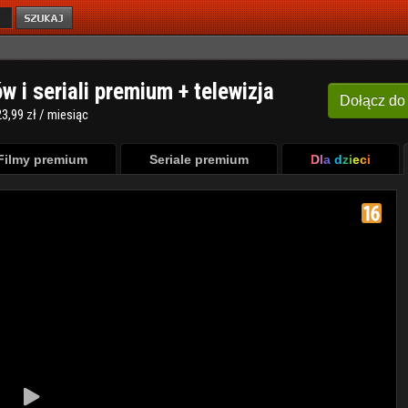
ów i seriali premium + telewizja
Dołącz
do
3,99 zł / miesiąc
Filmy premium
Seriale premium
Dla dzieci