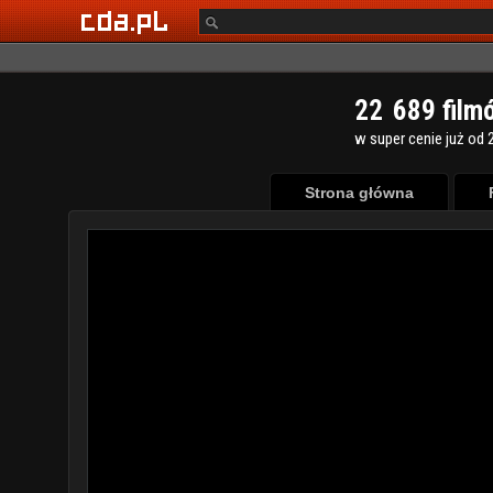
2
2
6
8
9
film
w super cenie już od 2
Strona główna