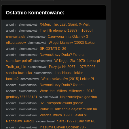
Ostatnio komentowane:
X-Men. The. Last. Stand. X-Men.
anonim
skomentował
Ostatni. bastion. 2006. Lektor.pl
The fifth element (1997) [m1080p].
anonim
skomentował
u-m-swiatek
Czerwona linia Odcinek 3
skomentował
elkoglasgow
W pętli kłamstw (2002) [Lektor
skomentował
PL] - Cypher
SF. OSTATI D. 26
anonim
skomentował
Nawrocki czy Duda? #shorts
anonim
skomentował
stanislaw-petroff
W. Kręgu. Zła. 1970. Lektor.pl
skomentował
Truth_or_Lie
Pozycja Nr. 2067 ... 07/8/2026 ...
skomentował
sandra-towalska
Last House. lektor
skomentował
tomtop2
Wrota zaświatów (2015) Lektor PL
skomentował
Nawrocki czy Duda? #shorts
anonim
skomentował
Were. the. Millers. Millerowie. 2013.
anonim
skomentował
Lektor.pl
genitazy727223131
Najczarniejsza godzina
skomentował
(2011) Lektor PL
02 - Niespodziewani goście
anonim
skomentował
Polaku! Codziennie dajesz milion na
anonim
skomentował
KUL #Lublin #KUL #podatki #pieniądze #kradzież
Władca. much. 1990. Lektor.pl
anonim
skomentował
Radoslaw_Parol2
Sara (1997) Cały film PL
skomentował
Inazuma Eleven Odcinek 78 -
anonim
skomentował