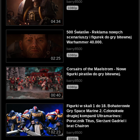
barry8500
1080p
04:34
500 Światów - Reklama nowych
scenariuszy i figurek do gry bitewnej
Warhammer 40.000.
barry8500
1080p
02:25
Corsairs of the Maelstrom - Nowe
figurki piratów do gry bitewnej.
barry8500
1080p
00:40
Figurki w skali 1 do 18. Bohaterowie
Gry Space Marine 2. Członokwie
drugiej kompanii Ultramarines:
Porucznik Titus, Sierżant Gadriel i
brat Chairon
02:23
barry8500
1080p