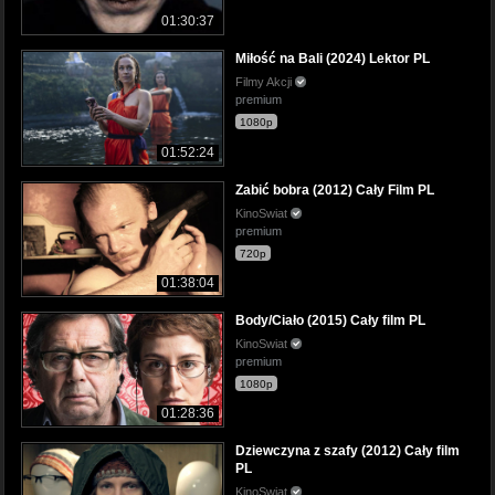
01:30:37
Miłość na Bali (2024) Lektor PL
Filmy Akcji
premium
1080p
01:52:24
Zabić bobra (2012) Cały Film PL
KinoSwiat
premium
720p
01:38:04
Body/Ciało (2015) Cały film PL
KinoSwiat
premium
1080p
01:28:36
Dziewczyna z szafy (2012) Cały film
PL
KinoSwiat