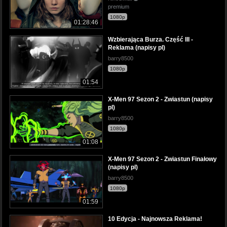
premium
1080p
01:28:46
Wzbierająca Burza. Część III -
Reklama (napisy pl)
barry8500
1080p
01:54
X-Men 97 Sezon 2 - Zwiastun (napisy
pl)
barry8500
1080p
01:08
X-Men 97 Sezon 2 - Zwiastun Finałowy
(napisy pl)
barry8500
1080p
01:59
10 Edycja - Najnowsza Reklama!