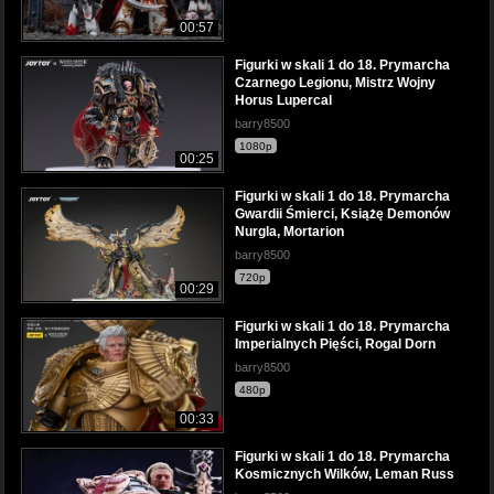
00:57
Figurki w skali 1 do 18. Prymarcha
Czarnego Legionu, Mistrz Wojny
Horus Lupercal
barry8500
1080p
00:25
Figurki w skali 1 do 18. Prymarcha
Gwardii Śmierci, Książę Demonów
Nurgla, Mortarion
barry8500
720p
00:29
Figurki w skali 1 do 18. Prymarcha
Imperialnych Pięści, Rogal Dorn
barry8500
480p
00:33
Figurki w skali 1 do 18. Prymarcha
Kosmicznych Wilków, Leman Russ