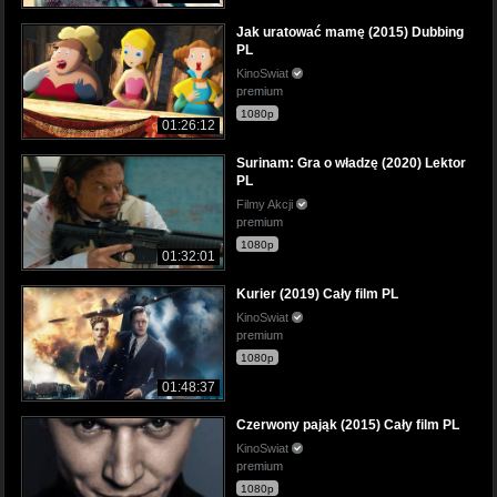
Jak uratować mamę (2015) Dubbing
PL
KinoSwiat
premium
1080p
01:26:12
Surinam: Gra o władzę (2020) Lektor
PL
Filmy Akcji
premium
1080p
01:32:01
Kurier (2019) Cały film PL
KinoSwiat
premium
1080p
01:48:37
Czerwony pająk (2015) Cały film PL
KinoSwiat
premium
1080p