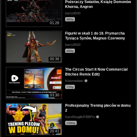
Pożeraczy Światów, Książę Demonów
Khorna, Angron
barry8500
480p
01:26
Figurki w skali 1 do 18. Prymarcha
Tysiąca Synów, Magnus Czerwony
barry8500
480p
00:36
The Circus Start It Now Commercial
Bitches Remix Edit)
Kotomediatv
720p
03:30
Profesjonalny Trening pleców w domu
2
KarolStuglikIFBBPro
1080p
20:41