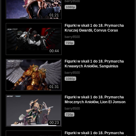
barry8500
1080p
01:21
Figurki w skali 1 do 18. Prymarcha
Kruczej Gwardii, Corvus Corax
barry8500
720p
00:44
Figurki w skali 1 do 18. Prymarcha
Krwawych Aniołów, Sanguinius
barry8500
1080p
01:31
Figurki w skali 1 do 18. Prymarcha
Mrocznych Aniołów, Lion El Jonson
barry8500
720p
00:23
Figurki w skali 1 do 18. Prymarcha