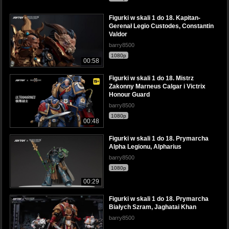
Figurki w skali 1 do 18. Kapitan-
Gerenał Legio Custodes, Constantin
Valdor
barry8500
1080p
00:58
Figurki w skali 1 do 18. Mistrz
Zakonny Marneus Calgar i Victrix
Honour Guard
barry8500
1080p
00:48
Figurki w skali 1 do 18. Prymarcha
Alpha Legionu, Alpharius
barry8500
1080p
00:29
Figurki w skali 1 do 18. Prymarcha
Białych Szram, Jaghatai Khan
barry8500