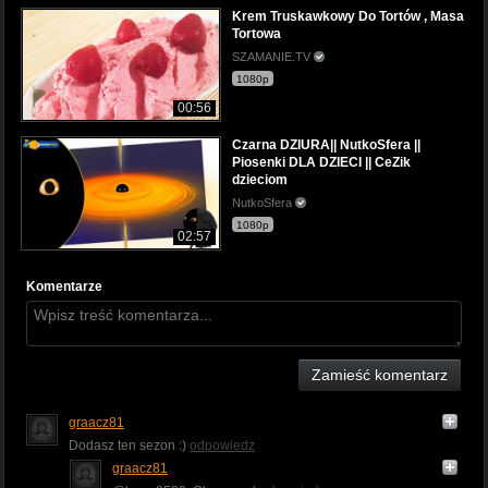
Krem Truskawkowy Do Tortów , Masa
Tortowa
SZAMANIE.TV
1080p
00:56
Czarna DZIURA|| NutkoSfera ||
Piosenki DLA DZIECI || CeZik
dzieciom
NutkoSfera
1080p
02:57
Komentarze
Zamieść komentarz
graacz81
Dodasz ten sezon :)
odpowiedz
graacz81