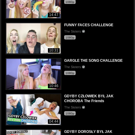
1080p
14:47
FUNNY FACES CHALLENGE
The Sisters
1080p
10:31
GARGLE THE SONG CHALLENGE
The Sisters
1080p
10:46
GDYBY CZŁOWIEK BYŁ JAK
CHOROBA The Friends
The Sisters
1080p
04:44
GDYBY DOROSŁY BYŁ JAK