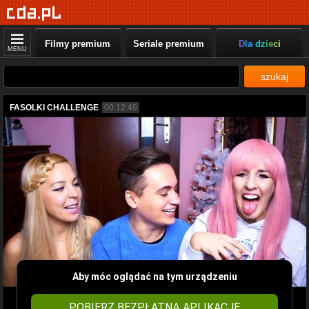
Filmy premium
Seriale premium
Dla dzieci
MENU
szukaj
FASOLKI CHALLENGE
00:12:49
Aby móc oglądać na tym urządzeniu
POBIERZ BEZPŁATNĄ APLIKACJĘ