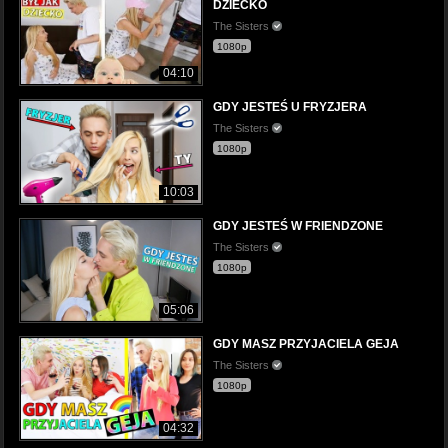
DZIECKO
The Sisters
1080p
04:10
GDY JESTEŚ U FRYZJERA
The Sisters
1080p
10:03
GDY JESTEŚ W FRIENDZONE
The Sisters
1080p
05:06
GDY MASZ PRZYJACIELA GEJA
The Sisters
1080p
04:32