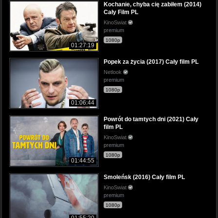
Kochanie, chyba cię zabiłem (2014)
Cały Film PL
KinoSwiat
premium
1080p
01:27:19
Popek za życia (2017) Cały film PL
Netlook
premium
1080p
01:06:44
Powrót do tamtych dni (2021) Cały
film PL
KinoSwiat
premium
1080p
01:44:55
Smoleńsk (2016) Cały film PL
KinoSwiat
premium
1080p
01:55:20