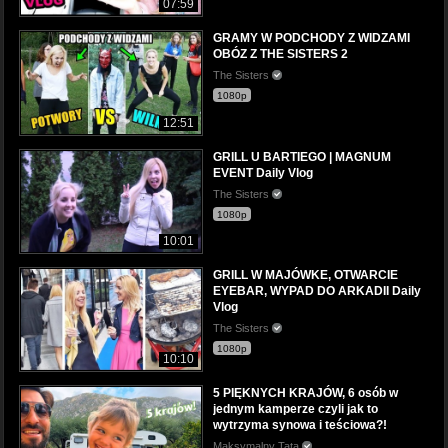
07:59
GRAMY W PODCHODY Z WIDZAMI
OBÓZ Z THE SISTERS 2
The Sisters
1080p
12:51
GRILL U BARTIEGO | MAGNUM
EVENT Daily Vlog
The Sisters
1080p
10:01
GRILL W MAJÓWKE, OTWARCIE
EYEBAR, WYPAD DO ARKADII Daily
Vlog
The Sisters
1080p
10:10
5 PIĘKNYCH KRAJÓW, 6 osób w
jednym kamperze czyli jak to
wytrzyma synowa i teściowa?!
Maksymalny Tata