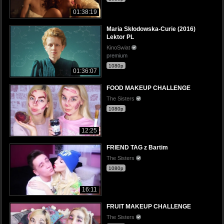
01:38:19
Maria Skłodowska-Curie (2016)
Lektor PL
KinoSwiat
premium
1080p
01:36:07
FOOD MAKEUP CHALLENGE
The Sisters
1080p
12:25
FRIEND TAG z Bartim
The Sisters
1080p
16:11
FRUIT MAKEUP CHALLENGE
The Sisters