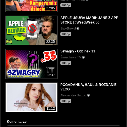
1080p
27:05
APPLE USUWA MARIHUANE Z APP
STORE | #WeedWeek 50
SiwyBrokul
1080p
22:35
Szwagry - Odcinek 33
Śmiechawa TV
1080p
13:37
POGADANKA, HAUL & ROZDANIE! |
VLOG
Aleksandra Badzio
1080p
11:12
Komentarze