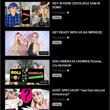
GDY W FERIE ZOSTAJESZ SAM W
DOMU
The Sisters
1080p
03:51
GET READY WITH US NA IMPREZĘ!
The Sisters
1080p
10:02
GOLI UBIERAJĄ CHOINKĘ Pytanie,
czy wyzwanie
The Sisters
1080p
10:01
GOŚĆ SPECJALNY *nasi fani otoczyli
restauracje*
The Sisters
1080p