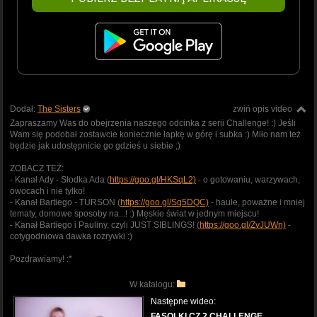
Dodał:
The Sisters
zwiń opis video
Zapraszamy Was do obejrzenia naszego odcinka z serii Challenge! :) Jeśli
Wam się podobał zostawcie koniecznie łapkę w górę i subka :) Miło nam też
będzie jak udostępnicie go gdzieś u siebie ;)
ZOBACZ TEŻ:
- Kanał Ady - Słodka Ada (
https://goo.gl/HKSqL2)
- o gotowaniu, warzywach,
owocach i nie tylko!
- Kanał Bartiego - TURSON (
https://goo.gl/Sq5DQC)
- haule, poważne i mniej
tematy, domowe sposoby na...! :) Męskie świat w jednym miejscu!
- Kanał Bartiego i Pauliny, czyli JUST SIBLINGS! (
https://goo.gl/ZvJUWn)
-
cotygodniowa dawka rozrywki :)
Pozdrawiamy! :*
W katalogu:
Następne wideo:
FASOLKI CZ.2 CHALLENGE