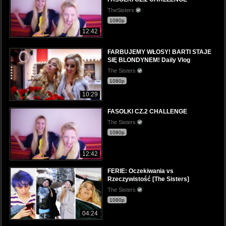
TheSisters
1080p
12:42
FARBUJEMY WŁOSY! BARTI STAJE
SIĘ BLONDYNEM! Daily Vlog
The Sisters
1080p
10:29
FASOLKI CZ.2 CHALLENGE
The Sisters
1080p
12:42
FERIE: Oczekiwania vs
Rzeczywistość [The Sisters]
The Sisters
1080p
04:24