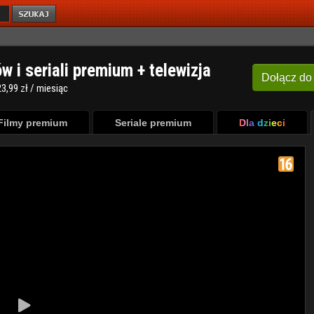
ów i seriali premium + telewizja
Dołącz
do
3,99 zł / miesiąc
Filmy premium
Seriale premium
Dla dzieci