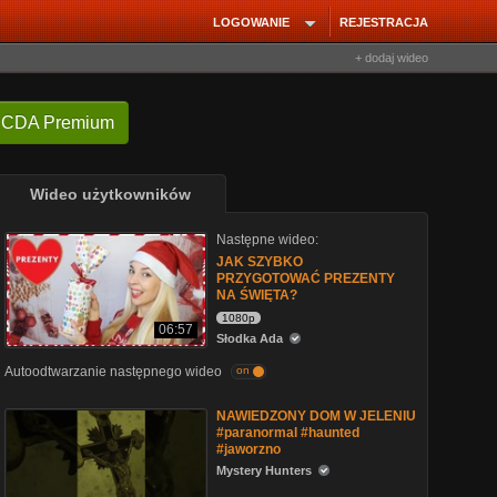
LOGOWANIE
REJESTRACJA
+ dodaj wideo
 CDA Premium
Wideo użytkowników
Następne wideo:
JAK SZYBKO
PRZYGOTOWAĆ PREZENTY
NA ŚWIĘTA?
1080p
06:57
Słodka Ada
Autoodtwarzanie następnego wideo
on
NAWIEDZONY DOM W JELENIU
#paranormal #haunted
#jaworzno
Mystery Hunters