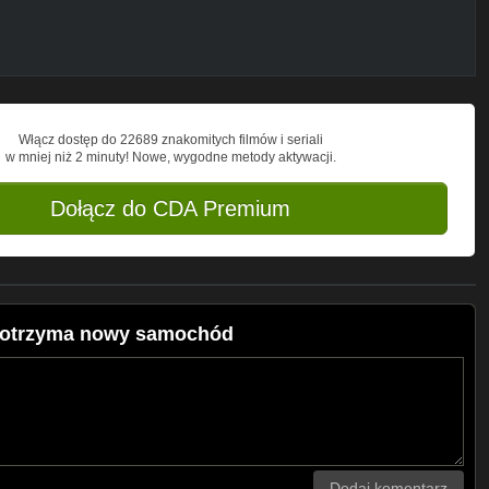
Włącz dostęp do 22689 znakomitych filmów i seriali
w mniej niż 2 minuty! Nowe, wygodne metody aktywacji.
Dołącz do CDA Premium
 otrzyma nowy samochód
Dodaj komentarz