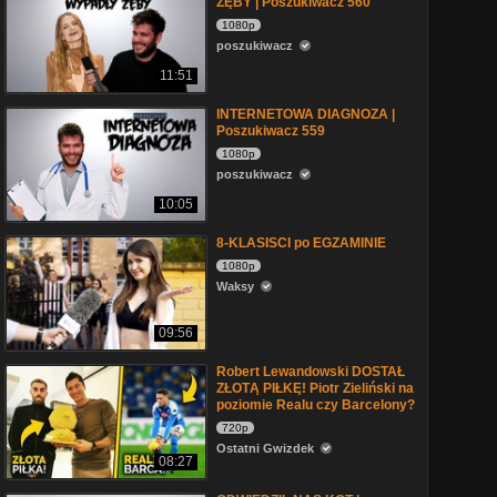
ZĘBY | Poszukiwacz 560
1080p
poszukiwacz
11:51
INTERNETOWA DIAGNOZA |
Poszukiwacz 559
1080p
poszukiwacz
10:05
8-KLASISCI po EGZAMINIE
1080p
Waksy
09:56
Robert Lewandowski DOSTAŁ
ZŁOTĄ PIŁKĘ! Piotr Zieliński na
poziomie Realu czy Barcelony?
720p
Ostatni Gwizdek
08:27