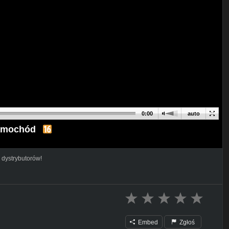
0:00
auto
amochód
 dystrybutorów!
Embed
Zgłoś