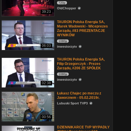
720p
OldChopper
39:23
TAURON Polska Energia SA,
Marek Wadowski - Wiceprezes
Zarządu, #83 PREZENTACJE
WYNIKÓW
1080p
06:03
inwestorzytv
TAURON Polska Energia SA,
Filip Grzegorczyk - Prezes
Zarządu, #206 ZE SPÓŁEK
1080p
inwestorzytv
02:38
Łukasz Chajec po meczu z
Jaworznem - 05.02.2019r.
Lubuski Sport TVP3
00:56
DZIENNIKARCE TVP WYPADŁY