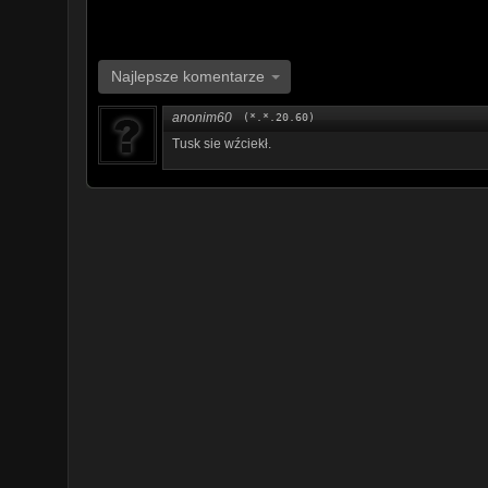
Najlepsze komentarze
anonim60
(*.*.20.60)
Tusk sie wźciekł.