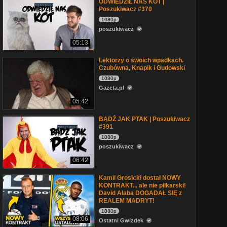
ODWIEDZIŁ NAS KOT |
Poszukiwacz #370
1080p
poszukiwacz
05:13
Lektorzy o swoich wpadkach.
Czubówna, Knapik i Gudowski
1080p
Gazeta.pl
05:42
BĄDŹ JAK PTAK | Poszukiwacz
#391
1080p
poszukiwacz
06:42
Kamil Grosicki dostał NOWY
KONTRAKT... ale nie piłkarski!
David Alaba DOGADAŁ SIĘ z
REALEM MADRYT!
1080p
08:06
Ostatni Gwizdek