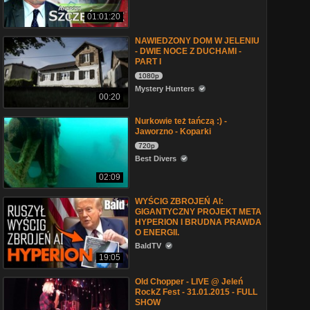
01:01:20
NAWIEDZONY DOM W JELENIU
- DWIE NOCE Z DUCHAMI -
PART I
1080p
Mystery Hunters
00:20
Nurkowie też tańczą :) -
Jaworzno - Koparki
720p
Best Divers
02:09
WYŚCIG ZBROJEŃ AI:
GIGANTYCZNY PROJEKT META
HYPERION I BRUDNA PRAWDA
O ENERGII.
BaldTV
19:05
Old Chopper - LIVE @ Jeleń
RockZ Fest - 31.01.2015 - FULL
SHOW