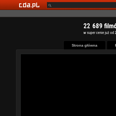
2
2
6
8
9
film
w super cenie już od 2
Strona główna