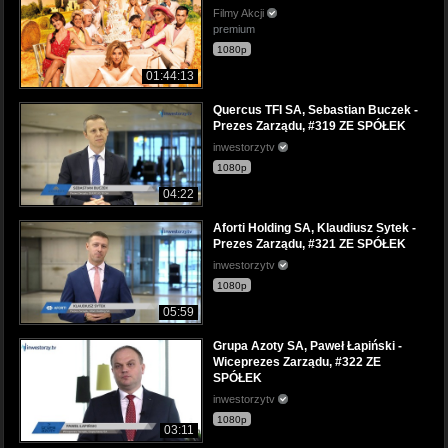
Filmy Akcji
premium
1080p
01:44:13
Quercus TFI SA, Sebastian Buczek -
Prezes Zarządu, #319 ZE SPÓŁEK
inwestorzytv
1080p
04:22
Aforti Holding SA, Klaudiusz Sytek -
Prezes Zarządu, #321 ZE SPÓŁEK
inwestorzytv
1080p
05:59
Grupa Azoty SA, Paweł Łapiński -
Wiceprezes Zarządu, #322 ZE
SPÓŁEK
inwestorzytv
1080p
03:11