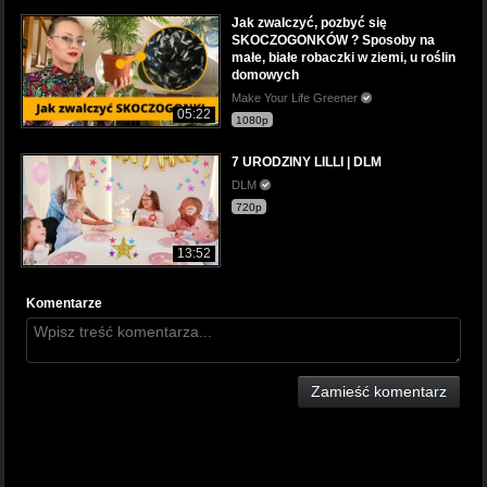
Jak zwalczyć, pozbyć się
SKOCZOGONKÓW ? Sposoby na
małe, białe robaczki w ziemi, u roślin
domowych
Make Your Life Greener
05:22
1080p
7 URODZINY LILLI | DLM
DLM
720p
13:52
Komentarze
Zamieść komentarz