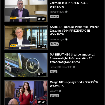
Zarządu, #88 PREZENTACJE
WYNIKÓW
inwestorzytv
1080p
06:04
SARE SA, Dariusz Piekarski - Prezes
Zarządu, #204 PREZENTACJE
WYNIKÓW
inwestorzytv
1080p
04:26
MASERATI 430 bi turbo #maserati
#maseratighibli #maseratimc20
#maseratigranturismo
BeautyOfChocolate
480p
00:15
Czego NIE usłyszysz od RODZICÓW
W ŚWIĘTA
Waksy
1080p
04:35