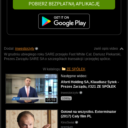
POBIERZ BEZPŁATNĄ APLIKACJĘ
Dodał:
inwestorzytv
zwiń opis video
W grudniu ubiegłego roku SARE przejęło Fast White Cat. Dariusz Piekarski,
Prezes Zarządu SARE SA o szczegółach transakcji i przejętej spółce.
W katalogu:
ZE SPÓŁEK
Następne wideo:
Aforti Holding SA, Klaudiusz Sytek -
Prezes Zarządu, #321 ZE SPÓŁEK
inwestorzytv
1080p
05:59
Gotowi na wszystko. Exterminator
(2017) Cały film PL
KinoSwiat
premium