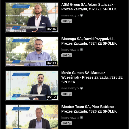
ASM Group SA, Adam Stańczak -
Prezes Zarządu, #323 ZE SPÓŁEK
inwestorzytv
1080p
06:04
Bloomga SA, Dawid Przygodzki -
Prezes Zarządu, #324 ZE SPÓŁEK
inwestorzytv
1080p
04:09
Movie Games SA, Mateusz
Wcześniak - Prezes Zarządu, #325 ZE
SPÓŁEK
inwestorzytv
1080p
05:12
Bloober Team SA, Piotr Babieno -
Prezes Zarządu, #326 ZE SPÓŁEK
inwestorzytv
1080p