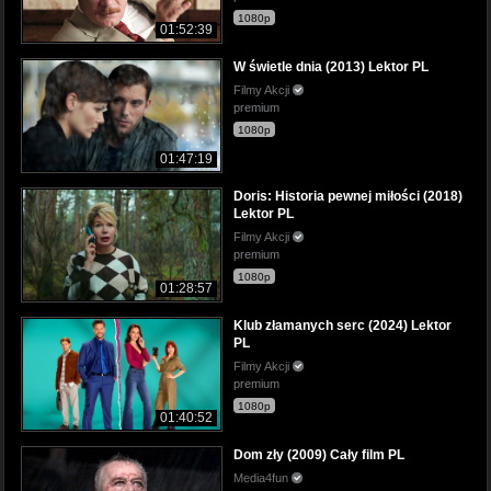
1080p
01:52:39
W świetle dnia (2013) Lektor PL
Filmy Akcji
premium
1080p
01:47:19
Doris: Historia pewnej miłości (2018)
Lektor PL
Filmy Akcji
premium
1080p
01:28:57
Klub złamanych serc (2024) Lektor
PL
Filmy Akcji
premium
1080p
01:40:52
Dom zły (2009) Cały film PL
Media4fun