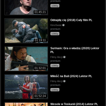
premium
1080p
01:45:21
Odnajdę cię (2018) Cały film PL
KinoSwiat
premium
1080p
01:19:11
Surinam: Gra o władzę (2020) Lektor
PL
Filmy Akcji
premium
1080p
01:32:01
Miłość na Bali (2024) Lektor PL
Filmy Akcji
premium
1080p
01:52:24
Wesele w Toskanii (2014) Lektor PL