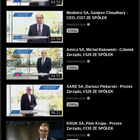
04:53
Medinice SA, Sanjeev Choudhary -
CEO, #327 ZE SPÓŁEK
inwestorzytv
1080p
03:59
Amica SA, Michał Rakowski - Członek
Zarządu, #328 ZE SPÓŁEK
inwestorzytv
1080p
04:55
SARE SA, Dariusz Piekarski - Prezes
Zarządu, #329 ZE SPÓŁEK
inwestorzytv
1080p
06:22
KRUK SA, Piotr Krupa - Prezes
Zarządu, #330 ZE SPÓŁEK
inwestorzytv