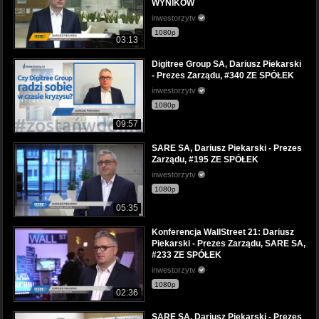
WYNIKÓW
inwestorzytv
1080p
03:13
Digitree Group SA, Dariusz Piekarski
- Prezes Zarządu, #340 ZE SPÓŁEK
inwestorzytv
1080p
09:57
SARE SA, Dariusz Piekarski - Prezes
Zarządu, #195 ZE SPÓŁEK
inwestorzytv
1080p
05:35
Konferencja WallStreet 21: Dariusz
Piekarski - Prezes Zarządu, SARE SA,
#233 ZE SPÓŁEK
inwestorzytv
1080p
02:36
SARE SA, Dariusz Piekarski - Prezes