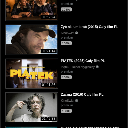
premium
1080p
01:52:24
Żyć nie umierać (2015) Cały film PL
KinoSwiat
premium
1080p
01:21:14
PIĄTEK (2025) Cały film PL
Piątek - serial oryginalny
premium
1080p
01:11:36
Zaćma (2016) Cały film PL
KinoSwiat
premium
1080p
01:49:33