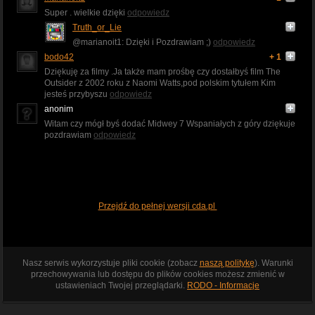
Super . wielkie dzięki
odpowiedz
Truth_or_Lie
@marianoit1: Dzięki i Pozdrawiam ;)
odpowiedz
bodo42
+ 1
Dziękuję za filmy .Ja także mam prośbę czy dostałbyś film The
Outsider z 2002 roku z Naomi Watts,pod polskim tytułem Kim
jesteś przybyszu
odpowiedz
anonim
Witam czy mógł byś dodać Midwey 7 Wspaniałych z góry dziękuje
pozdrawiam
odpowiedz
Przejdź do pełnej wersji cda.pl
Nasz serwis wykorzystuje pliki cookie (zobacz
naszą politykę
). Warunki
przechowywania lub dostępu do plików cookies możesz zmienić w
ustawieniach Twojej przeglądarki.
RODO - Informacje