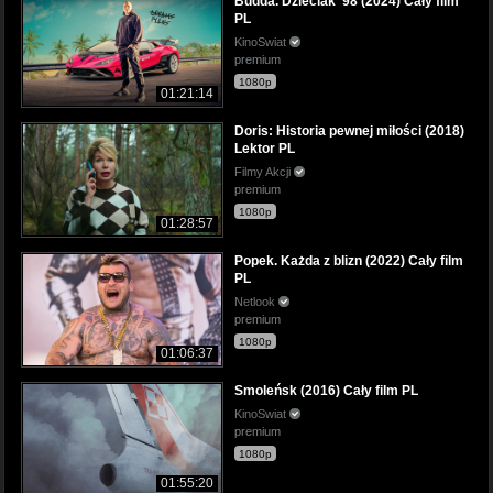
Budda. Dzieciak '98 (2024) Cały film
PL
KinoSwiat
premium
1080p
01:21:14
Doris: Historia pewnej miłości (2018)
Lektor PL
Filmy Akcji
premium
1080p
01:28:57
Popek. Każda z blizn (2022) Cały film
PL
Netlook
premium
1080p
01:06:37
Smoleńsk (2016) Cały film PL
KinoSwiat
premium
1080p
01:55:20