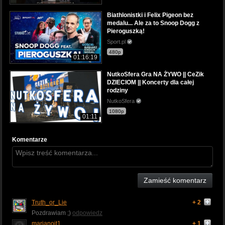
Biathlonistki i Felix Pigeon bez
medalu... Ale za to Snoop Dogg z
Pieroguszką!
Sport.pl
480p
01:16:19
NutkoSfera Gra NA ŻYWO || CeZik
DZIECIOM || Koncerty dla całej
rodziny
NutkoSfera
1080p
01:11
Komentarze
Zamieść komentarz
Truth_or_Lie
+ 2
Pozdrawiam ;)
odpowiedz
marianoit1
+ 1